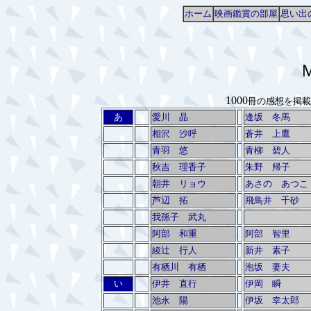
ホーム
映画鑑賞の部屋
思い出
1000
冊の感想を掲載
あ
愛川 晶
逢坂 冬馬
相沢 沙呼
蒼井 上鷹
青羽 悠
青柳 碧人
秋吉 理香子
朱野 帰子
朝井 リョウ
あさの あつこ
芦辺 拓
飛鳥井 千砂
我孫子 武丸
阿部 和重
阿部 智里
綾辻 行人
新井 素子
有栖川 有栖
泡坂 妻夫
い
伊井 直行
伊岡 瞬
池永 陽
伊坂 幸太郎