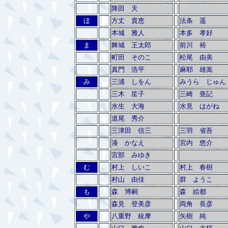
降田 天
ほ
方丈 貴恵
法条 遥
本城 雅人
本多 孝好
ま
舞城 王太郎
前川 裕
町田 そのこ
松尾 由美
真門 浩平
麻耶 雄嵩
み
三浦 しをん
みうら じゅん
三木 笙子
三崎 亜記
水生 大海
水見 はがね
道尾 秀介
三津田 信三
三羽 省吾
湊 かなえ
宮内 悠介
宮部 みゆき
む
村上 しいこ
村上 春樹
村山 由佳
群 ようこ
も
森 博嗣
森 絵都
森見 登美彦
両角 長彦
や
八重野 統摩
矢樹 純