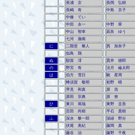
長浦 京
長岡 弘樹
長嶋 有
中島 京子
中條 てい
中田 永一
中野 翠
中山 智幸
凪良 ゆう
七河 迦南
に
二階堂 黎人
西 加奈子
似鳥 鶏
ぬ
額賀 澪
貫井 徳郎
の
野宮 有
法月 綸太郎
は
伯方 雪日
馳 星周
蜂須賀 敬明
初野 晴
早見 和真
原 浩
原田 宗典
原 尞
ひ
東川 篤哉
東野 圭吾
百田 尚樹
平石 貴樹
ふ
深水 黎一郎
深緑 野分
伏尾 美紀
藤岡 真
藤谷 治
藤野 千夜