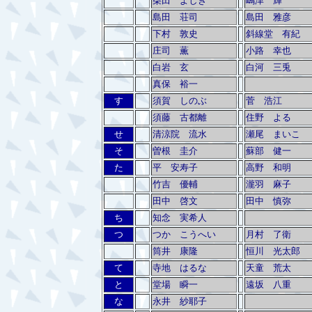
柴田 よしき
嶋津 輝
島田 荘司
島田 雅彦
下村 敦史
斜線堂 有紀
庄司 薫
小路 幸也
白岩 玄
白河 三兎
真保 裕一
す
須賀 しのぶ
菅 浩江
須藤 古都離
住野 よる
せ
清涼院 流水
瀬尾 まいこ
そ
曽根 圭介
蘇部 健一
た
平 安寿子
高野 和明
竹吉 優輔
瀧羽 麻子
田中 啓文
田中 慎弥
ち
知念 実希人
つ
つか こうへい
月村 了衛
筒井 康隆
恒川 光太郎
て
寺地 はるな
天童 荒太
と
堂場 瞬一
遠坂 八重
な
永井 紗耶子