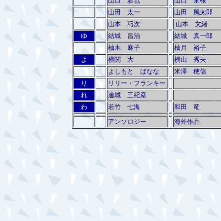
山口 雅也
山口 未桜
山田 太一
山田 風太郎
山本 巧次
山本 文緒
ゆ
結城 昌治
結城 真一郎
柚木 麻子
柚月 裕子
よ
横関 大
横山 秀夫
よしもと ばなな
米澤 穂信
り
リリー・フランキー
れ
連城 三紀彦
わ
若竹 七海
和田 竜
アンソロジー
海外作品