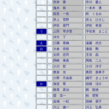
市井 豊
市川 憂人
逸木 裕
一本木 透
稲見 一良
乾 くるみ
井上 荒野
井上 ひさし
伊吹 亜門
伊吹 有喜
う
上田 早夕里
宇佐美 まこと
冲方 丁
え
江國 香織
遠藤 武文
お
大倉 崇裕
逢坂 剛
太田 忠司
王谷 晶
岡崎 琢真
岡島 二人
小川 哲
小川 洋子
奥泉 光
奥田 亜希子
小野 不由美
織守 きょうや
か
海堂 尊
垣根 涼介
梶尾 真治
梶 龍雄
霞 流一
桂 望実
金城 一紀
加納 朋子
川上 健一
川上 弘美