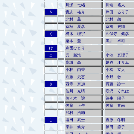
川瀬 七緖
川端 裕人
き
貴志 祐介
岸田 るり子
北村 薫
北村 想
京極 夏彦
京橋 史織
く
櫛木 理宇
久保寺 健彦
栗本 薫
黒井 卓司
け
劇団ひとり
こ
呉 勝浩
小池 真理子
高城 高
越谷 オサム
小林 由香
小松 立人
近藤 史恵
今野 敏
さ
西條 奈加
斉藤 詠一
佐川 光晴
咲沢 くれは
佐々木 譲
笹生 陽子
佐藤 正午
佐藤 青南
沢村 浩輔
し
塩田 武士
直原 冬明
雫井 脩介
篠田 節子