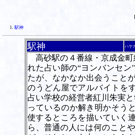
駅神
駅神
ハヤ
高砂駅の４番線・京成金町
れた占い師の“ヨンバンセン
たが、なかなか出会うことが
のうどん屋でアルバイトを
占い学校の経営者紅川朱実と
っているのか解き明かそうと
使するところを描いていく
ら、普通の人には何のこと