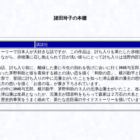
諸田玲子の本棚
講談社
ーリーで日本人が大好きな話ですが、この作品は、討ち入りを果たした赤穂
きながら、赤穂藩に召し抱えられて日が浅い彼らにとって討ち入りは浅野内匠
話、討ち入り前に、離縁した妻に今生の別れを告げに会いに行く神崎与五郎
負った茅野和助と彼を看病する娘との淡い恋を描く「和助の恋」、横川勘平と
む形で、冒頭に討ち入りの中に元藩士がいたことを知った津山森家の藩主の想
奥方の想いを描く「お道の塩」が書き下ろされています。
の中に神崎与五郎、横川勘平、茅野和助の３人の元津山藩士がいたこと、改
た津山藩は改易となったが、元藩主が隠居料をもらって森家は２万石の大名と
き歴史的事実をうまく絡めて、新たな忠臣蔵のサイドストーリーを描いていま