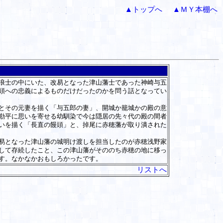
▲トップへ
▲ＭＹ本棚へ
浪士の中にいた、改易となった津山藩士であった神崎与五
頭への忠義によるものだけだったのかを問う話となってい
とその元妻を描く「与五郎の妻」、開城か籠城かの殿の意
勘平に思いを寄せる幼馴染で今は隠居の先々代の殿の間者
いを描く「長直の饅頭」と、掉尾に赤穂藩が取り潰された
易となった津山藩の城明け渡しを担当したのが赤穂浅野家
して存続したこと、この津山藩がそののち赤穂の地に移っ
す。なかなかおもしろかったです。
リストへ