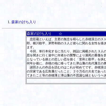
森家の討ち入り
森家の討ち入り ☆
忠臣蔵といえば、主君の無念を晴らした赤穂浪士のスト
郎、横川勘平、茅野和助の３人と彼らに関わる女性を描
ます。
今回、単行本化するに当たり、雑誌に掲載された３人の
思を聞きに行く途中に何者かの襲撃により瀕死の重傷を
となっている娘との悲しい恋を描く「里和と勘平」を挟
何年か後に、赤穂の地に移ってきた津山藩の先代藩主の
諸田さんの作品を読むのはこれが初めてです。赤穂浪士
の宗家である広島藩だったこと、２０万石の大名であっ
てきたこと等の赤穂薄と津山藩の不思議な縁ともいうべ