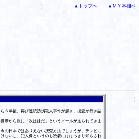
▲トップへ
▲ＭＹ本棚へ
ら６年後、再び連続誘拐殺人事件が起き、捜査が行き詰
携帯から親に「次は妹だ」というメールが送られてきま
今の日本ではありえない捜査方法でしょうが、テレビに
っけないし、犯人像というのも読者にははっきり知らされ