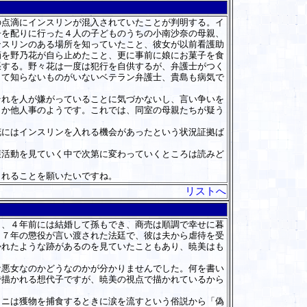
の点滴にインスリンが混入されていたことが判明する。イ
子を配りに行った４人の子どものうちの小南沙奈の母親、
ンスリンのある場所を知っていたこと、彼女が以前看護助
滴を野乃花が自ら止めたこと、更に事前に娘にお菓子を食
張する。野々花は一度は犯行を自供するが、弁護士がつく
して知らないものがいないベテラン弁護士、貴島も病気で
れを人が嫌がっていることに気づかないし、言い争いを
こか他人事のようです。これでは、同室の母親たちが疑う
にはインスリンを入れる機会があったという状況証拠ば
。
活動を見ていく中で次第に変わっていくところは読みど
くれることを願いたいですね。
リストへ
、４年前には結婚して孫もでき、商売は順調で幸せに暮
１７年の懲役が言い渡された法廷で、彼は夫から虐待を受
かれたような跡があるのを見ていたこともあり、暁美はも
悪女なのかどうなのかが分かりませんでした。何を書い
で描かれる想代子ですが、暁美の視点で描かれているから
ニは獲物を捕食するときに涙を流すという俗説から「偽