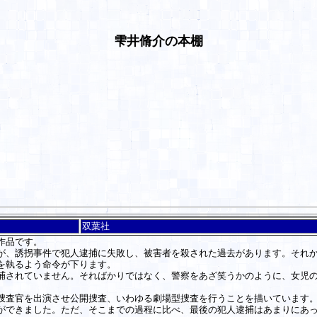
雫井脩介の本棚
双葉社
作品です。
、誘拐事件で犯人逮捕に失敗し、被害者を殺された過去があります。それか
を執るよう命令が下ります。
されていません。そればかりではなく、警察をあざ笑うかのように、女児の
査官を出演させ公開捜査、いわゆる劇場型捜査を行うことを描いています。
ができました。ただ、そこまでの過程に比べ、最後の犯人逮捕はあまりにあ