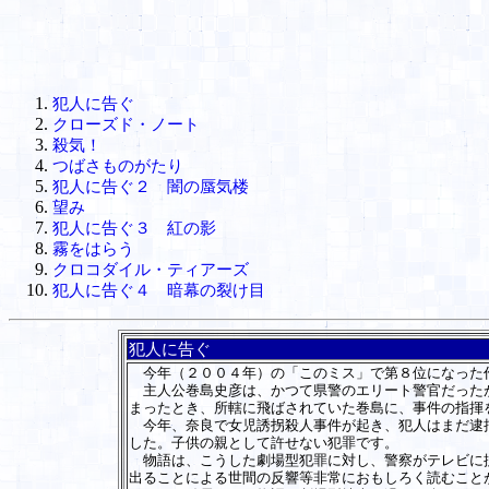
犯人に告ぐ
クローズド・ノート
殺気！
つばさものがたり
犯人に告ぐ２ 闇の蜃気楼
望み
犯人に告ぐ３ 紅の影
霧をはらう
クロコダイル・ティアーズ
犯人に告ぐ４ 暗幕の裂け目
犯人に告ぐ
今年（２００４年）の「このミス」で第８位になった
主人公巻島史彦は、かつて県警のエリート警官だったが
まったとき、所轄に飛ばされていた巻島に、事件の指揮
今年、奈良で女児誘拐殺人事件が起き、犯人はまだ逮捕
した。子供の親として許せない犯罪です。
物語は、こうした劇場型犯罪に対し、警察がテレビに捜
出ることによる世間の反響等非常におもしろく読むこと