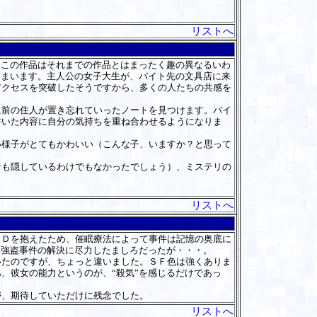
リストへ
、この作品はそれまでの作品とはまったく趣の異なるいわ
しまいます。主人公の女子大生が、バイト先の文具店に来
アクセスを突破したそうですから、多くの人たちの共感を
前の住人が置き忘れていったノートを見つけます。バイ
書いた内容に自分の気持ちを重ね合わせるようになりま
様子がとてもかわいい（こんな子、いますか？と思って
も隠しているわけでもなかったでしょう）、ミステリの
リストへ
Ｄを抱えたため、催眠療法によって事件は記憶の奥底に
、強盗事件の解決に尽力したましろだったが・・・。
たのですが、ちょっと違いました。ＳＦ色は強くありま
、彼女の能力というのが、“殺気”を感じるだけであっ
、期待していただけに残念でした。
リストへ