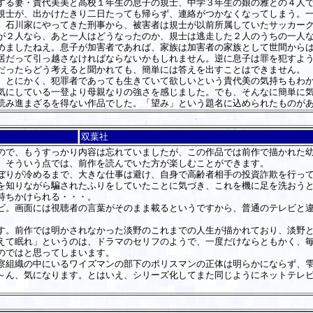
る妻・貴代美美と高校１年生の息子の規士、中学３年生の娘の雅との４人で
規士が、出かけたきり二日たっても帰らず、連絡がつかなくなってしまう。
、石川家にやってきた刑事から、被害者は規士が以前所属していたサッカー
が２人なら、あと一人はどうなったのか、規士は逃走した２人のうちの一人
ましたねえ。息子が加害者であれば、家族は加害者の家族として世間からは
居だって引っ越さなければならないかもしれません。逆に息子は罪を犯すよ
だったらどう考えると聞かれても、簡単には答えを出すことはできません。
とにかく、犯罪者であっても生きていて欲しいという貴代美の気持ちもわか
気にしている一登より母親なりの強さを感じました。でも、そんなに簡単に
読み進まざるを得ない作品でした。「望み」という題名に込められたものが
双葉社
で、もうすっかり内容は忘れていましたが、この作品では前作で描かれた幼
。そういう点では、前作を読んでいた方が楽しむことができます。
りが冷めるまで、大きな仕事は避け、自身で高齢者相手の投資詐欺を行って
を知りながら騙されたふりをしていたことに気づき、これを機に足を洗おう
持ちかけられる・・・。
。画面には視聴者の言葉がそのまま載るというですから、普通のテレビと違
。前作では明かされなかった淡野のこれまでの人生が描かれており、淡野と
て眠れ」というのは、ドラマのセリフのようで、一度だけならともかく、毎
のではと思ってしまいます。
組織の中にいるワイズマンの部下のポリスマンの正体は明らかにならず、雫
～ん、気になります。とはいえ、シリーズ化してまた同じようにネットテレ