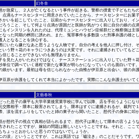
幻冬舎
態が急変し、２人が亡くなるという事件が起きる。警察の捜査で子どもたち
、点滴もナースセンターに用意されていたことから、ナースセンターにお菓
さかいを起こしていたこと、以前からナースセンターに出入りしており、イ
だろうこと、そして何より点滴が原因だと医師が気がつく前に自分の娘の点
にもインスリンを入れたのは、代理ミュンヒハウゼン症候群だと検察側は主
となった同期の桝田に誘われ、また、冤罪事件を多数扱った刑事弁護の雄と
護人となることを決心する。
にいたら嫌だなあと思うような人物です。自分の考えを他人に押し付け、そ
という野々花のキャラにつきあうのは大変です。それに逮捕されていてもど
ら信じることができないのも無理ありません。
を見た人がいたわけではなく、ナースステーションに出入りしていた野々花
秒単位で調べていく過程で新たな事実が明らかになっていくのも面白いです
娘がいます。最初は母を信じられなかった由惟が伊豆原と出会い、彼の弁護
伊豆原が弁護をしてくれて本当によかったです。実際にこんな弁護士がいて
文藝春秋
った息子の康平も大学卒業後窯業学校に学んで以降、店を手伝うようになり
元交際相手・隈本に殺害されてしまう。隈本はすぐに逮捕されるが、裁判で
際、涙を流すふりをしていたと姉の東子から聞いたこと、想代子の身体に叩
が想代子の視点で真相が語られるまで、想代子は果たして隈本の言うような
古されたことですが、嫁姑の問題は難しいということですね。それと、ここ
もちょっとおかしいと思うのではないでしょうか。
の涙」ということですが、これは英語では「嘘泣き」のことだそうです。ワ