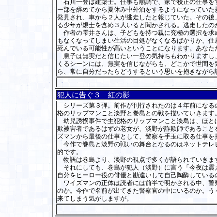
石川一登は建築士。仕事も順調で、家で校正の仕事をす
ー部を辞めてから夏休み中外泊をするようになっていた
発見され、車から２人が逃走したと報じていた。その後
る少年が規士を含め３人いると聞かされる。逃走したの
作者の雫井さんは、子どもを持つ親に究極の選択を求め
もなくなってしまい生活の目処がなくなるばかりか、住
死んでいる可能性が高いということになります。あなた
息子は無実だと信じたい一登の気持ちもわかりますし、
くるシーンには、無実を信じながらも、どこかで世間を
ら、常に自分だったらどうするという思いを抱きながら
犯人に告ぐ３ 紅の影
シリーズ第３弾。前作が刊行されたのは４年前になるの
格のリップマンこと淡野と巻島との戦を描いていきます
幼児誘拐事件で主犯格のリップマンこと淡島は、ほとぼ
欺被害者であるはずの老女が、淡野が詐欺師であること
ズマンから最後の仕事として、警察を手玉に取る仕事を
今作で巻島と淡野の戦いの舞台となるのはネットテレビ
的です。
物語は巻島より、淡野の視点で多くが語られていきます
それにしても、巻島が犯人（淡野）に言う「今夜は震え
自分をヒーロー役の俳優と勘違いして自己陶酔している
ワイズマンの正体は読者には前半で明かされる中、警察
のか。今作で名前が出てきた警察官の中にいるのか。う
来てしまう気がしますが。