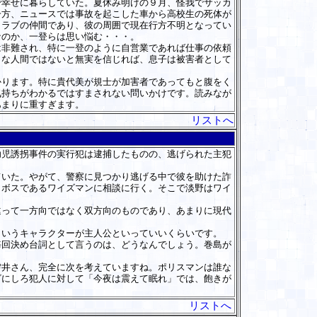
幸せに暮らしていた。夏休み明けの９月、怪我でサッカ
一方、ニュースでは事故を起こした車から高校生の死体が
クラブの仲間であり、彼の周囲で現在行方不明となってい
なのか、一登らは思い悩む・・・。
非難され、特に一登のように自営業であれば仕事の依頼
うな人間ではないと無実を信じれば、息子は被害者として
ります。特に貴代美が規士が加害者であってもと腹をく
気持ちがわかるではすまされない問いかけです。読みなが
あまりに重すぎます。
リストへ
児誘拐事件の実行犯は逮捕したものの、逃げられた主犯
いた。やがて、警察に見つかり逃げる中で彼を助けた詐
とボスであるワイズマンに相談に行く。そこで淡野はワイ
って一方向ではなく双方向のものであり、あまりに現代
いうキャラクターが主人公といっていいくらいです。
回決め台詞として言うのは、どうなんでしょう。巻島が
井さん、完全に次を考えていますね。ポリスマンは誰な
ビにしろ犯人に対して「今夜は震えて眠れ」では、飽きが
リストへ