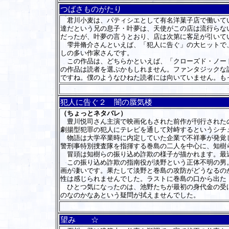
つばさものがたり
君川小麦は、パティシエとして有名洋菓子店で働いてい
達だという兄の息子・叶夢は、天使がこの店は流行らな
だったが、叶夢の言うとおり、店は次第に客足が引いて
雫井脩介さんといえば、「犯人に告ぐ」の大ヒットで、
しの多い作家さんです。
この作品は、どちらかといえば、「クローズド・ノート
の作品は読者を選ぶかもしれません。ファンタジックな
ですね。僕のようなひねた読者には向いていません。も
犯人に告ぐ２ 闇の蜃気楼
（ちょっとネタバレ）
豊川悦司さん主演で映画化もされた前作が刊行されたの
劇揚型犯罪の犯人にテレビを通して対峙するというシチ
物語は大学卒業時に内定していた企業で不祥事が発覚し
警刑事特別捜査隊を指揮する巻島の二人を中心に、知樹
冒頭は知樹らの振り込め詐欺の様子が描かれます。最近
この振り込め詐欺の指南役が淡野という正体不明の男。
画が凄いです。果たして淡野と巻島の攻防がどうなるの
性は感じられませんでした。ラストに巻島の口から出た
ひとつ気になったのは、池野たちが最初の身代金の受け
のなのかなあという疑問が拭えませんでした。
望み ☆