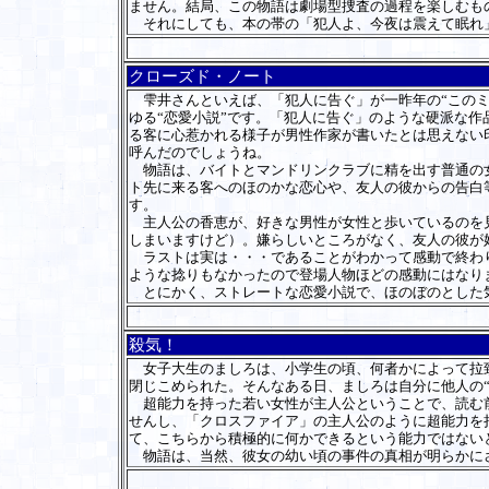
ません。結局、この物語は劇場型捜査の過程を楽しむも
それにしても、本の帯の「犯人よ、今夜は震えて眠れ
クローズド・ノート
雫井さんといえば、「犯人に告ぐ」が一昨年の“このミ
ゆる“恋愛小説”です。「犯人に告ぐ」のような硬派な
る客に心惹かれる様子が男性作家が書いたとは思えない
呼んだのでしょうね。
物語は、バイトとマンドリンクラブに精を出す普通の女
ト先に来る客へのほのかな恋心や、友人の彼からの告白
す。
主人公の香恵が、好きな男性が女性と歩いているのを見
しまいますけど）。嫌らしいところがなく、友人の彼が
ラストは実は・・・であることがわかって感動で終わり
ような捻りもなかったので登場人物ほどの感動にはなり
とにかく、ストレートな恋愛小説で、ほのぼのとした
殺気！
女子大生のましろは、小学生の頃、何者かによって拉致
閉じこめられた。そんなある日、ましろは自分に他人の
超能力を持った若い女性が主人公ということで、読む前
せんし、「クロスファイア」の主人公のように超能力を
て、こちらから積極的に何かできるという能力ではない
物語は、当然、彼女の幼い頃の事件の真相が明らかにさ