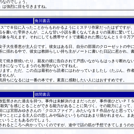
のなのでしょう。
」は強烈に目を引きますね。
角川書店
ス”で８位に入ったことからもわかるようにミステリ作家だったはずですが
作品を書いた雫井さんが、こんな甘い小説を書くなんてあまりの落差に驚いて
印象を与えます。それにしても携帯サイトで連載された際になんと１００万
子大生香恵が主人公です。彼女はある日、自分の部屋のクローゼットの中に
等に揺れる中で、彼女は教師らしい持ち主がノートに書いた日記に惹かれ、
て焼き餅焼いたり、親友の彼に告白されて戸惑いながらもはっきり断れない
好きになってしまうのも無理がないですねえ。
ます。ただ、この点は最初から読者にはわかっていましたし（たぶん、作者
ませんが。
気持ちになるには一番の本です。素直に感動したい人にはおすすめです。
徳間書店
監禁された過去を持つ。事件は未解決のままだったが、事件後ひどいＰＴＳ
“殺気”を感じとることができる能力があることに気づく。その能力によって
には宮部みゆきさんの「クロスファイア」みたいなＳＦ作品かなと思ってい
持つことによる主人公の悲しみや悩みというものはあまり描かれません。まあ
ということもあるのでしょう。
れるところへ向かっていくのですが、途中で話の筋が予想できてしまうのが