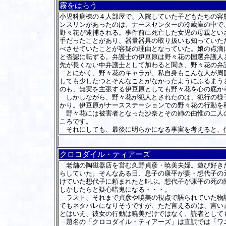
霧をはらう
小児科病棟の４人部屋で、入院していた子どもたちの容
ンスリンがあったのは、ナースセンターの冷蔵庫の中で
野々花が逮捕される。事件前に死亡した女児の母親とい
手だったことがあり、器量器具の取り扱いも知っていた
べさせていたことが容疑の理由となっていた。娘の点滴
と否認に転ずる。弁護士の伊豆原は野々花の国選弁護人
先が長くない中弁護士として加わると聞き、野々花の弁
とにかく、野々花のキャラが、私自身もこんな人が周囲
しても少したつとそんなことがなかったようにふるまう
のも、無実を主張する伊豆原としても野々花を心の底か
しかしながら、野々花が犯人とされたのは、犯行の様子
かり。伊豆原がナースステーションでの野々花の行動を
野々花には被害者となった沙奈とその姉の由惟の二人の
ころです。
それにしても、最後に明らかになる事実を考えると、
クロコダイル・ティアーズ
老舗の陶磁器店を営む久野貞彦・暁美夫婦。遊び好きだ
らしていた。そんなある日、息子の康平が妻・想代子の
けていた想代子に頼まれたと叫ぶ。想代子が康平の死の
しかしたらと疑心暗鬼になる・・・。
ラスト、それまで貞彦や暁美の視点で語られていた物語
てもネタバレになりそうですが、ただ言えるのは、言い
とはいえ、彼女の行動は暁美だけではなく、読者として
題名の「クロコダイル・ティアーズ」は直訳では「ワニ