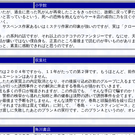
小学館
たが、過去に患った乳がんが再発したことをきっかけに、故郷に戻って夢だ
いと言っているという。死への恐怖を抱えながらケーキ店の成功に力を注ぐ
いく。
サスペンス作家あるいはミステリ作家の印象が強いのですが、実は「クロー
」の系列の話ですが、それ以上のコテコテのファンタジーです。なにせ、天
話が嫌いではない僕自身も、正直のところ最後まで読むのが辛いものがあり
っと、素直に感動できればと思うのですが。
双葉社
は２００４年ですから、１１年がたっての第２弾です。もうほとんど、前作
ュエーションはありません。
たため実質上の内定取消となり、その後振り込め詐欺のグループに入るまで
らが行った誘拐事件とその解決に奔走する巻島らが描かれていきます。
も多くの手口が報道されますが、この作品でも、「そんな手口で騙すのか！
警察の検挙から逃れた知樹と弟の健春は淡野の誘いで誘拐事件を企てます。
か最後まで予断を許しません。そんな淡野ですが、巻島と頭脳合戦を繰り広
「それまでお前は震えて眠れ」に対して、「巻島・・・レスティンピース」
渡しに失敗したあとのプランＡの実行です。このプランＡというのが、オレ
角川書店