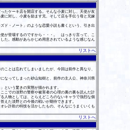
ったケーキ店を開店する。そんな小麦に対し、天使が友
小麦に対し、小麦を励ます兄、そして店を手伝う母と兄嫁
ズド・ノート」のような恋愛小説も書くという、引き出
使が登場するのですから・・・。 はっきり言って、こ
ました。感動があらかじめ用意されているような感じなん
リストへ
のことは忘れてしまいましたが、今回は前作と異なり、
になってしまった砂山知樹と、前作の主人公、神奈川県
」という驚きの実態が描かれます。
ここでの淡野の警察や被害者の心理の裏の裏を読んだ計
げる人物としては、とらえどころのないキャラで強烈な個
と答えた淡野との今後の戦いが期待できます。
オレ詐欺の特技を活かしたもの。そんなにうまくいくも
リストへ