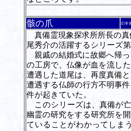
骸の爪
幻冬
真備霊現象探求所所長の真
尾秀介の活躍するシリーズ第
親戚の結婚式に故郷へ帰っ
の工房で、仏像が血を流した
遭遇した道尾は、再度真備と
遭遇する仏師の行方不明事件
件が起きていた。
このシリーズは、真備が亡
幽霊の研究をする研究所を開
ていることがわかってしま