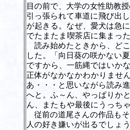
目の前で、大学の女性助教授
引っ張られて車道に飛び出
が起きる。なぜ、愛犬は急に
でたまたま喫茶店に集まっ
読み始めたときから、どこ
した。「向日葵の咲かない
ですから、一筋縄ではいか
正体がなかなかわかりませ
あ・・・と思いながら読み
へと。ふ～ん、やっぱりか
ん、またもや最後にうっち
従前の道尾さんの作品もそ
人の好き嫌いが出るでしょ