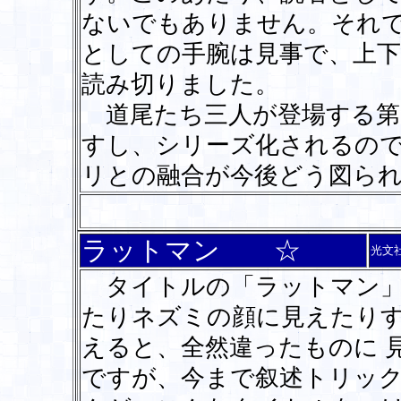
ないでもありません。それ
としての手腕は見事で、上
読み切りました。
道尾たち三人が登場する第
すし、シリーズ化されるの
リとの融合が今後どう図ら
ラットマン ☆
光文
タイトルの「ラットマン」
たりネズミの顔に見えたり
えると、全然違ったものに 
ですが、今まで叙述トリッ