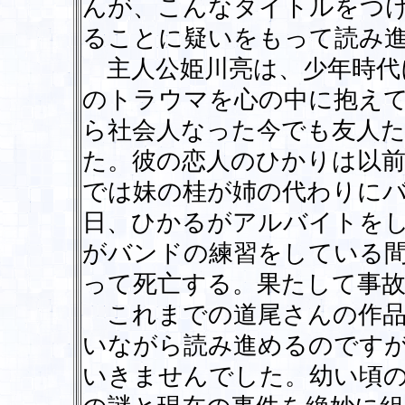
んが、こんなタイトルをつ
ることに疑いをもって読み
主人公姫川亮は、少年時代
のトラウマを心の中に抱え
ら社会人なった今でも友人
た。彼の恋人のひかりは以
では妹の桂が姉の代わりに
日、ひかるがアルバイトを
がバンドの練習をしている
って死亡する。果たして事
これまでの道尾さんの作品
いながら読み進めるのです
いきませんでした。幼い頃