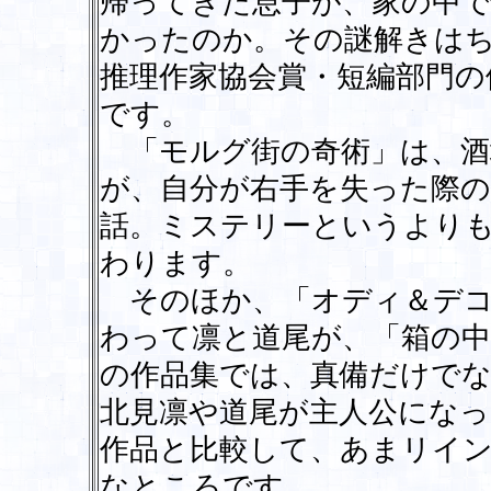
帰ってきた息子が、家の中
かったのか。その謎解きは
推理作家協会賞・短編部門の
です。
「モルグ街の奇術」は、酒
が、自分が右手を失った際
話。ミステリーというより
わります。
そのほか、「オディ＆デコ
わって凛と道尾が、「箱の
の作品集では、真備だけで
北見凛や道尾が主人公にな
作品と比較して、あまリイ
なところです。