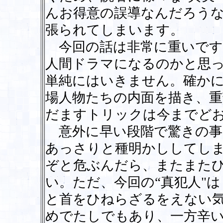
んお得意の誤導なんだろう
張られてしまいます。
今回の話は非常に重いです
人間ドラマになるのかと思
単純にはいきません。確か
場人物たちの内面を描き、
だますトリックは今までど
意外に早い段階で驚きの事
あっさりと種明かししてし
ぞと危ぶんだら、またまた
い。ただ、今回の“真犯人"
と首をひねらざるをえない
めでたしでもあり、一方辛