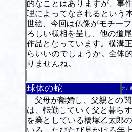
的なことはありますが、事件
理によってなされるという
世絵、今回は仏像がモチー
ろしい様相を呈し、他の道
作品となっています。横溝
らいいのでしょうか。全体
りませんね。
球体の蛇
角川
父母が離婚し、父親との関
は、転勤していく父と暮ら
を業としている橋塚乙太郎
いる。たびたび見かける年