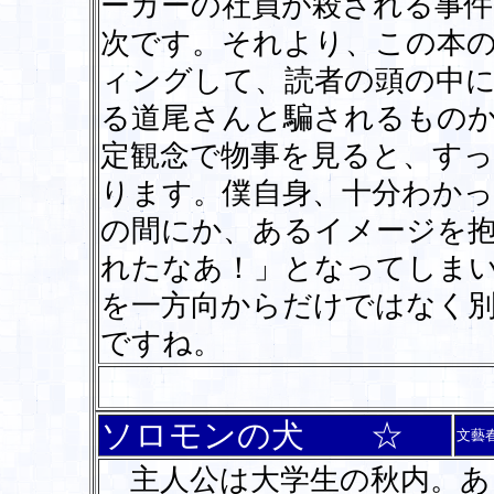
ーカーの社員が殺される事
次です。それより、この本
ィングして、読者の頭の中
る道尾さんと騙されるもの
定観念で物事を見ると、す
ります。僕自身、十分わか
の間にか、あるイメージを
れたなあ！」となってしま
を一方向からだけではなく
ですね。
ソロモンの犬 ☆
文藝
主人公は大学生の秋内。あ