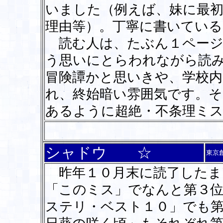
いました（例えば、妹に最
理由等）。丁寧に書いてい
読む人は、たぶん１ページ
う思いにとらわれながら読
冒険譚かと思いきや、学校内
れ、終始暗い雰囲気です。
あるように超絶・不条理ミ
シャドウ ☆
東京
昨年１０月末に読了したま
「このミス」でなんと第３
ステリ・ベスト１０」でも