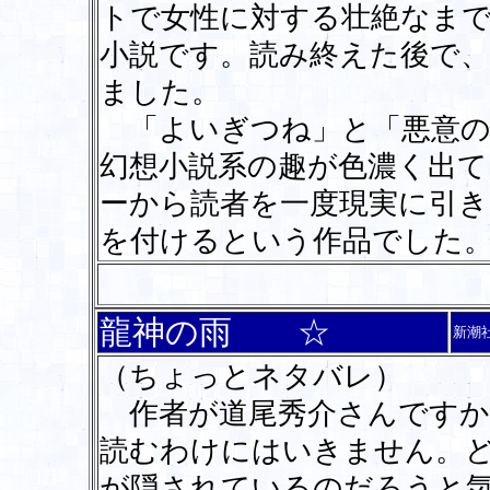
トで女性に対する壮絶なま
小説です。読み終えた後で
ました。
「よいぎつね」と「悪意の
幻想小説系の趣が色濃く出て
ーから読者を一度現実に引
を付けるという作品でした
龍神の雨 ☆
新潮
（ちょっとネタバレ）
作者が道尾秀介さんですか
読むわけにはいきません。
が隠されているのだろうと