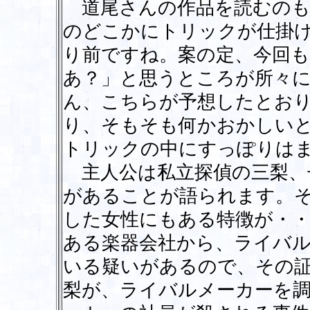
道尾さんの作品を読むのも
のどこかにトリックが仕掛
り前ですね。案の定、今回
あ？」と思うところが所々
ん、こちらが予想したとお
り、そもそも何かおかしい
トリックの中にすっぽりは
主人公は私立探偵の三梨、
があることが語られます。
した女性にもある特徴が・
ある楽器会社から、ライバ
いる疑いがあるので、その
梨が、ライバルメーカーを