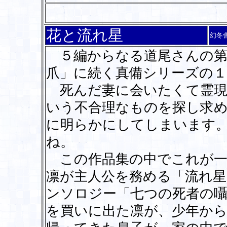
花と流れ星
幻冬
５編からなる道尾さんの第
爪」に続く真備シリーズの１
死んだ妻に会いたくて霊現
いう不合理なものを探し求
に明らかにしてしまいます
ね。
この作品集の中でこれが一
凛が主人公を務める「流れ
ンソロジー「七つの死者の
を買いに出た凛が、少年か