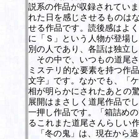
説系の作品が収録されてい
れた日を感じさせるものは
せる作品です。読後感はよ
に「Ｓ」という人物が登場
別の人であり、各話は独立
その中で、いつもの道尾さ
ミステリ的な要素を持つ作品
文字」です。なかでも、「ケ
相が明らかにされたあとの
展開はまさしく道尾作品で
一押し作品です。「箱詰めの
るこれまた道尾さんらしい
「冬の鬼」は、現在から過