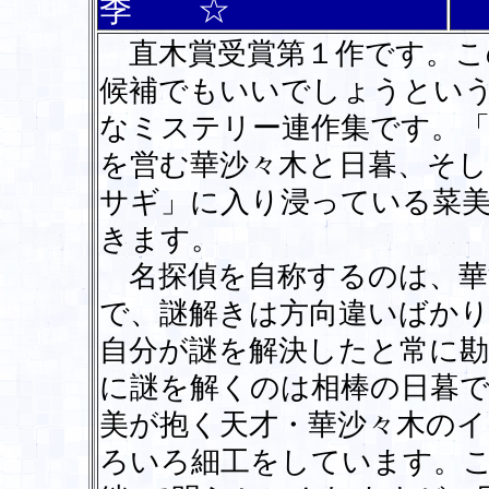
季 ☆
直木賞受賞第１作です。こ
候補でもいいでしょうとい
なミステリー連作集です。
を営む華沙々木と日暮、そ
サギ」に入り浸っている菜
きます。
名探偵を自称するのは、華
で、謎解きは方向違いばかり
自分が謎を解決したと常に
に謎を解くのは相棒の日暮
美が抱く天才・華沙々木の
ろいろ細工をしています。こ