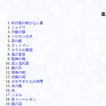
道
向日葵の咲かない夏
シャドウ
片眼の猿
ソロモンの犬
背の眼
ラットマン
カラスの親指
鬼の跫音
龍神の雨
花と流れ星
骸の爪
球体の蛇
光媒の花
カササギたちの四季
水の柩
光
ノエル
笑うハーレキン
鏡の花