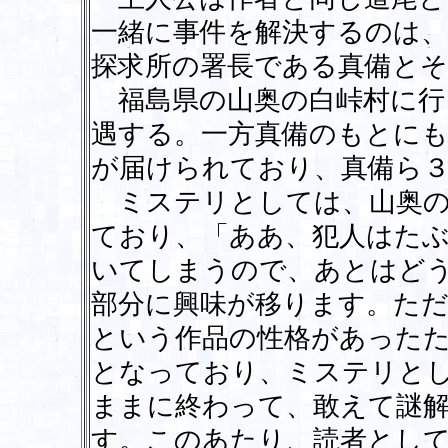
一緒に事件を解決するのは、
探求所の署長である真備とそ
福島県の山奥の白峠村に行
遇する。一方真備のもとにも
が届けられており、真備ら
ミステリとしては、山奥の
ており、「ああ、犯人はた
いてしまうので、あとはど
部分に興味が移ります。た
という作品の性格があった
となっており、ミステリと
ままに終わって、敢えて謎
す。このあたり、読者とし