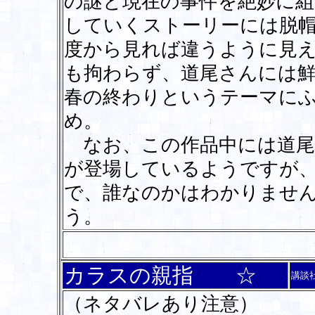
の謎と現在の事件を絶妙に
していくストーリーには脱
度から見れば違うように見
も拘わらず、道尾さんには
春の終わりというテーマに
め。
なお、この作品中には道尾
が登場しているようですが
で、誰なのかはわかりませ
う。
カラスの親指 ☆
講談
（ネタバレあり注意）