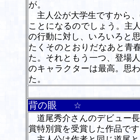
が。
主人公が大学生ですから、
ことになるのでしょう。主
の行動に対し、いろいろと
たくそのとおりだなあと青
た。それともう一つ、登場人
のキャラクターは最高。思
た。
背の眼
☆
道尾秀介さんのデビュー長
賞特別賞を受賞した作品です
主人公は作者と同じ道尾と