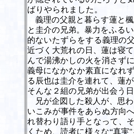
ばりやられました。
義理の父親と暮らす蓮と楓
と圭介の兄弟。暴力をふるい
的ないたずらをする義理の
近づく大荒れの日、蓮は寝て
んで湯沸かしの火を消さず
義母になかなか素直になれ
る辰也は圭介を連れて、蓮
そんな２組の兄弟が出会う日
兄が企図した殺人が、思わ
いこみが事件をあらぬ方向
れ替わり語り手となって、
くため、読者に様々な“真実