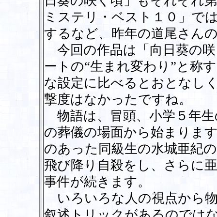
日葵の咲く頃」もそれぞれ第
ミステリ・ベスト１０」で
するなど、昨年の道尾さん
今回の作品は「向日葵の咲
ートの“生まれ変わり”と称
な設定に比べるとおとなし
撃度はなかったですね。
物語は、冒頭、小学５年生
の葬儀の場面から始まりま
のあった同級生の水城亜紀の
飛び降り自殺をし、さらに
事件が続きます。
いろいろな人の視点から物
叙述トリックがあるのでは