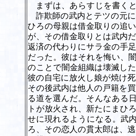
まずは、あらすじを書くと
詐欺師の武内とテツの元に
ひろの母親は借金取りの追
が、その借金取りとは武内だ
返済の代わりにサラ金の手
だった。彼はそれを悔い、闇
のことで闇金組織は壊滅し
彼の自宅に放火し娘が焼け
その後武内は他人の戸籍を買
る道を選んだ。そんなある
トが放火され、新たにまひ
せに現れるようになる。武
ろ、その恋人の貫太郎は、