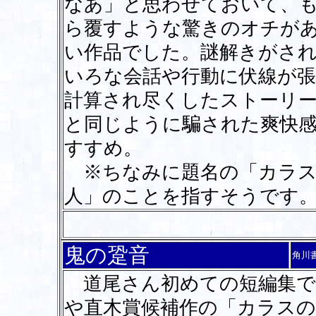
なあ」と思わせておいて、
ら覆すような驚きのオチが
い作品でした。謎解きがさ
いろな会話や行動に伏線が
計算され尽くしたストーリ
と同じように騙された爽快
すすめ。
※ちなみに題名の「カラス
人」のことを指すそうです
鬼の跫音
角川
道尾さん初めての短編集で
や直木賞候補作の「カラスの