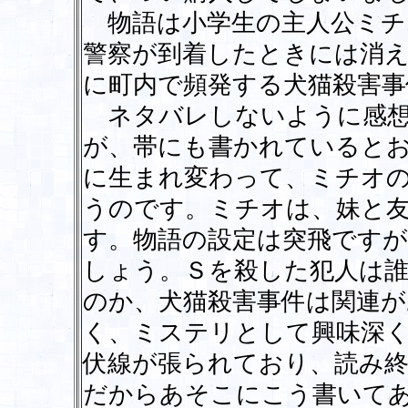
物語は小学生の主人公ミチ
警察が到着したときには消
に町内で頻発する犬猫殺害事
ネタバレしないように感想
が、帯にも書かれていると
に生まれ変わって、ミチオ
うのです。ミチオは、妹と
す。物語の設定は突飛です
しょう。Ｓを殺した犯人は
のか、犬猫殺害事件は関連
く、ミステリとして興味深
伏線が張られており、読み
だからあそこにこう書いて