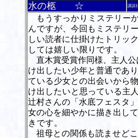
水の柩 ☆
講談
もうすっかりミステリーか
んですが、今回もミステリ
しい読者に仕掛けたトリッ
しては嬉しい限りです。
直木賞受賞作同様、主人公
け出したい少年と普通であ
ている少女との出会いから
け出したいと思っている主
辻村さんの「水底フェスタ」
女の心を細やかに描き出し
きです。
祖母との関係も読ませどこ