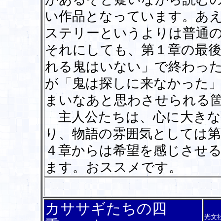
い作品となっています。あ
ステリーというよりは普通
それにしても、第１章の最
れる鬼はいない」で終わっ
が「鬼は探しに来なかった
まいなあと思わさせられる
主人公たちは、心に大きな
り、物語の雰囲気としては
４章からは希望を感じさせ
ます。おススメです。
カササギたちの四
光文