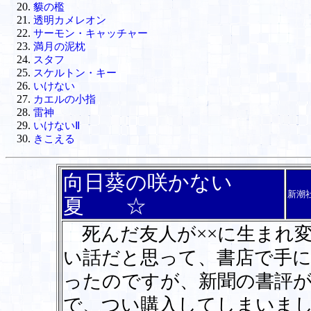
貘の檻
透明カメレオン
サーモン・キャッチャー
満月の泥枕
スタフ
スケルトン・キー
いけない
カエルの小指
雷神
いけないⅡ
きこえる
向日葵の咲かない
新潮
夏 ☆
死んだ友人が××に生まれ
い話だと思って、書店で手
ったのですが、新聞の書評
で、つい購入してしまいま