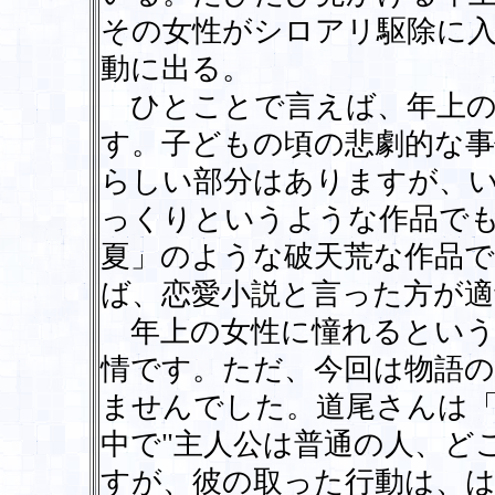
その女性がシロアリ駆除に
動に出る。
ひとことで言えば、年上の
す。子どもの頃の悲劇的な
らしい部分はありますが、
っくりというような作品で
夏」のような破天荒な作品
ば、恋愛小説と言った方が
年上の女性に憧れるという
情です。ただ、今回は物語
ませんでした。道尾さんは
中で"主人公は普通の人、ど
すが、彼の取った行動は、