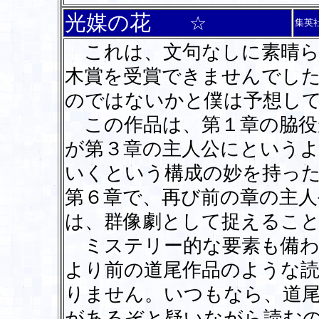
光媒の花
☆
集英
これは、文句なしに素晴ら
木賞を受賞できませんでし
のではないかと僕は予想し
この作品は、第１章の脇役
が第３章の主人公にという
いくという構成の妙を持っ
第６章で、再び前の章の主
は、群像劇として捉えるこ
ミステリー的な要素も備わ
より前の道尾作品のような
りません。いつもなら、道
があるぞと疑いながら読む