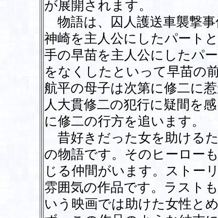
が展開されます。
物語は、囚人護送車襲撃事
神崎を主人公にしたパート
手の早苗を主人公にしたパ
をなくしたといって早苗の
航平の母子は次第に修二に惹
人大貫修二の犯行に疑間を感
に修二の行方を追います。
昔好きだった女を助けるた
の物語です。そのヒーロー
じる仲間がいます。ストー
雰囲気の作品です。ラスト
いう映画では助けた女性と