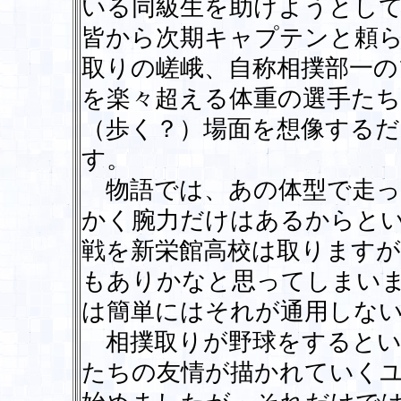
いる同級生を助けようとし
皆から次期キャプテンと頼
取りの嵯峨、自称相撲部一の
を楽々超える体重の選手た
（歩く？）場面を想像する
す。
物語では、あの体型で走っ
かく腕力だけはあるからと
戦を新栄館高校は取ります
もありかなと思ってしまい
は簡単にはそれが通用しな
相撲取りが野球をするとい
たちの友情が描かれていく