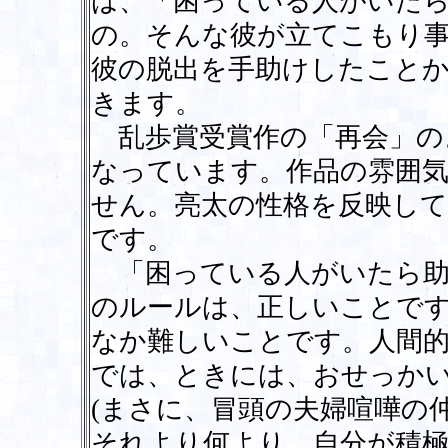
は、「困っている人がいた
の。そんな彼が立てこもり事
彼の脱出を手助けしたこと
きます。
乱歩賞受賞作の「再会」の
なっています。作品の雰囲
せん。亮太の性格を反映し
です。
「困っている人がいたら助
のルールは、正しいことで
なか難しいことです。人間
では、ときには、おせっか
(まさに、冒頭の夫婦喧嘩の
それより何より、自分が積