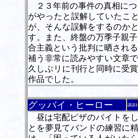
２３年前の事件の真相につ
がやったと誤解していたこ
が、そんな誤解をするのか
す。また、終盤の万季子親子
合主義という批判に晒され
補う非常に読みやすい文章
久しぶリに刊行と同時に受
作品でした。
グッバイ・ヒーロー
講談
昼は宅配ピザのバイトをし
とを夢見てバンドの練習に