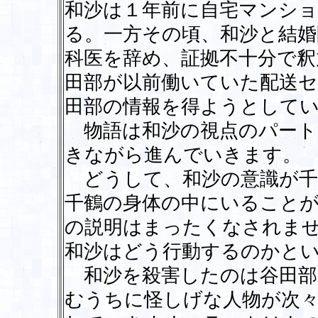
和沙は１年前に自宅マンシ
る。一方その頃、和沙と結婚
科医を辞め、証拠不十分で釈
田部が以前働いていた配送
田部の情報を得ようとしてい
物語は和沙の視点のパート
きながら進んでいきます。
どうして、和沙の意識が千
千鶴の身体の中にいること
の説明はまったくなされま
和沙はどう行動するのかと
和沙を殺害したのは谷田部
むうちに怪しげな人物が次