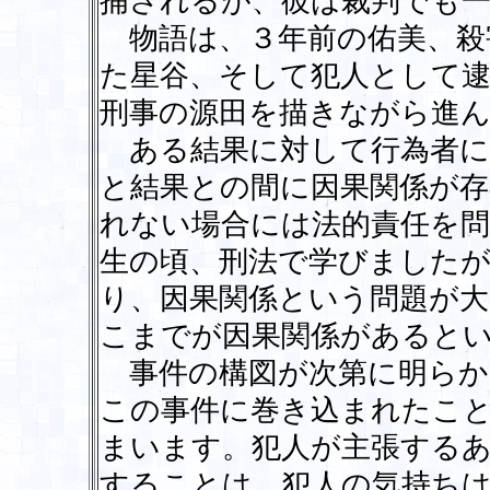
捕されるが、彼は裁判でも一
物語は、３年前の佑美、殺
た星谷、そして犯人として逮
刑事の源田を描きながら進
ある結果に対して行為者に
と結果との間に因果関係が
れない場合には法的責任を問
生の頃、刑法で学びました
り、因果関係という問題が
こまでが因果関係があると
事件の構図が次第に明らか
この事件に巻き込まれたこ
まいます。犯人が主張する
することは、犯人の気持ち