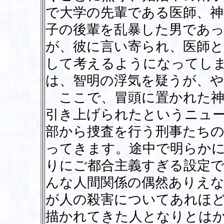
で大学の先輩である医師、神
子の後輩を乱暴した男であ
が、彼に言い寄られ、医師
して考えるようになってし
は、智明の浮気を疑うが、や
ここで、冒頭に置かれた神
引き上げられたというニュ
部から捜査を行う刑事たち
ってきます。途中で明らか
りにご都合主義すぎる設定
んな人間関係の偶然ありえ
が人の殺害についてあれほ
描かれてきた人となりとは