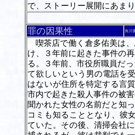
で、ストーリー展開にあま
罪の因果性
角川
喫茶店で働く倉多佑美は、
け、３年前に起きた事件の
る。３年前、市役所職員だっ
て欲しいという男の電話を
はないが住所を特定する言
市内で起きた殺人事件の被
聞かれた女性の名前だと知
コミも知ることとなり、彼
ていた。その後、清掃会社