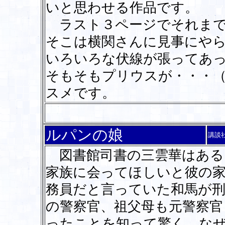
いと思わせる作品です。
ラスト３ページでそれまで
そこは横関さんに見事にや
いろいろな伏線が張ってあ
そもそもプリウスが・・・
スメです。
ルパンの娘
講談
図書館司書の三雲華はある
家族に会ってほしいと彼の
務員だと言っていた和馬が
の警察官、祖父母も元警察官
ったことを知って驚く。な