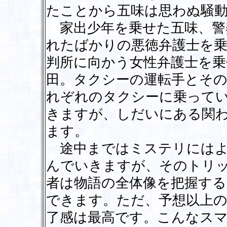
たことから五味は思わぬ騒
家出少年を乗せた五味、警
れたばかりの悪徳弁護士を乗
判所に向かう女性弁護士を乗
田。タクシーの運転手とそ
れぞれのタクシーに乗って
きますが、しだいにある関
ます。
途中まではミステリにはよ
んでいきますが、そのトリ
者は物語の全体像を把握する
できます。ただ、予想以上
了感は最高です。こんなス