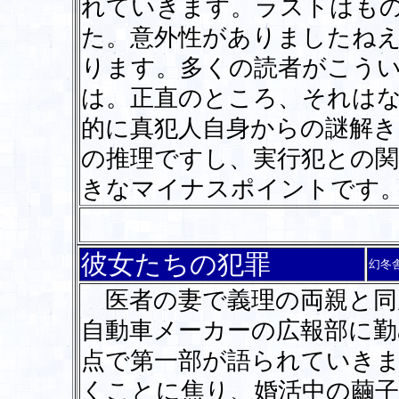
れていきます。ラストはも
た。意外性がありましたね
ります。多くの読者がこう
は。正直のところ、それは
的に真犯人自身からの謎解
の推理ですし、実行犯との
きなマイナスポイントです
彼女たちの犯罪
幻冬
医者の妻で義理の両親と同
自動車メーカーの広報部に勤
点で第一部が語られていき
くことに焦り、婚活中の繭