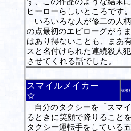
ず、この作品のような結末
ヒーローらしいところです
いろいろな人が修二の人柄
の点最初のエピローグがう
はあり得ないことも、まあ
スと名付けられた連続殺人
させてくれる話でした。
スマイルメイカー
講談
☆
自分のタクシーを「スマイ
るときに笑顔で降りること
タクシー運転手をしている五