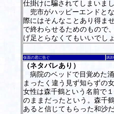
仕掛けに騙されてしまいま
兜市がハッピーエンドとな
際にはそんなことあり得ま
で終わらせるためのもので
げ足とらなくてもいいでし
仮面の君に告ぐ
講談
（ネタバレあり）
病院のベッドで目覚めた涌
まったく違う見ず知らずの
女性は森千鶴という名前で１
のままだったという。森千
あると信じてもらった和沙