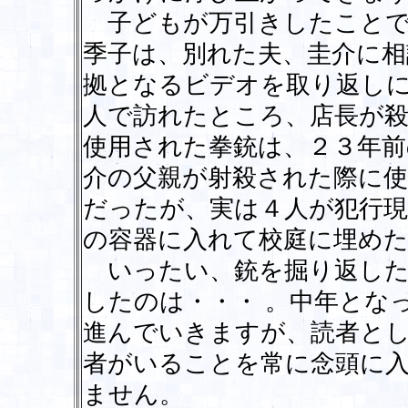
子どもが万引きしたことで
季子は、別れた夫、圭介に相
拠となるビデオを取り返しに
人で訪れたところ、店長が
使用された拳銃は、２３年前
介の父親が射殺された際に使
だったが、実は４人が犯行
の容器に入れて校庭に埋め
いったい、銃を掘り返した
したのは・・・ 。中年とな
進んでいきますが、読者と
者がいることを常に念頭に
ません。