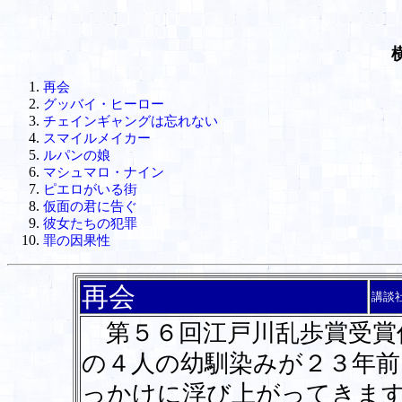
再会
グッバイ・ヒーロー
チェインギャングは忘れない
スマイルメイカー
ルパンの娘
マシュマロ・ナイン
ピエロがいる街
仮面の君に告ぐ
彼女たちの犯罪
罪の因果性
再会
講談
第５６回江戸川乱歩賞受賞
の４人の幼馴染みが２３年前
っかけに浮び上がってきま