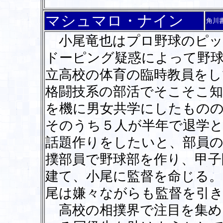
マシュマロ・ナイン
角川
小尾竜也はプロ野球のピッ
ドーピング疑惑によって野
立高校の体育の臨時教員をし
格闘技系の部活でそこそこ知
を機に男女共学にしたものの
そのうち５人が半年で退学
話題作りをしたいと、部員の
撲部員で野球部を作り、甲子
建て、小尾に監督を命じる
尾は嫌々ながらも監督を引き
高校の相撲界で注目を集め