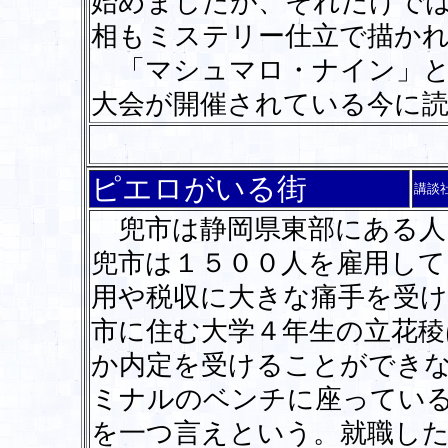
始めましたが、それだけで
相もミステリー仕立で描か
「マシュマロ・ナイン」と
大会が開催されている今に
ピエロがいる街
講談
兜市は静岡県東部にある人
兜市は１５００人を雇用して
用や税収に大きな痛手を受
市に住む大学４年生の立花稜
か内定を受けることができ
ミナルのベンチに座ってい
を一つ言えという。就職し