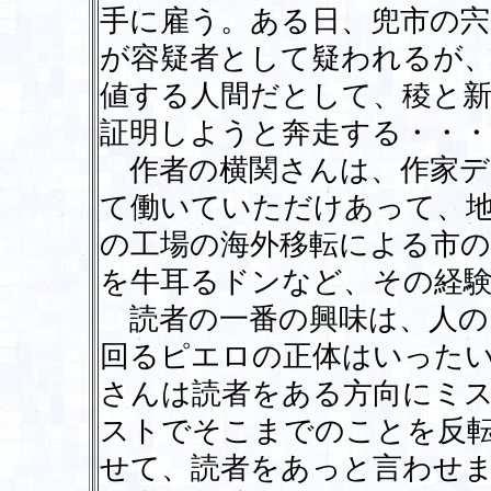
手に雇う。ある日、兜市の宍
が容疑者として疑われるが
値する人間だとして、稜と新
証明しようと奔走する・・・
作者の横関さんは、作家デ
て働いていただけあって、
の工場の海外移転による市の
を牛耳るドンなど、その経
読者の一番の興味は、人の
回るピエロの正体はいった
さんは読者をある方向にミ
ストでそこまでのことを反
せて、読者をあっと言わせ