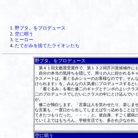
野ブタ。をプロデュース
空に唄う
ヒーロー
たてがみを捨てたライオンたち
野ブタ。をプロデュース
第４１回文藝賞受賞作で、第１３２回芥川賞候補作にも
自分の本当の気持ちを隠して、周りの人に好かれるキャ
ラスメートは、着ぐるみショーのお客様なのです。そん
けられます）を、みんなの人気者にプロデュースすると
「着ぐるみ」を着た修二のギャグとテンポのよいクラス
二のプロデュースでしだいにクラスの中にとけ込んでい
が。
修二が独白します。「言葉は人を笑わせたり、楽しませ
な言葉も、一度口から出してしまえば引っ込めることは
てきたつもりだった。・・・」と。彼自身、すごく臆病
ていく上ではもちろん、学校生活でも、多かれ少なかれ
空に唄う