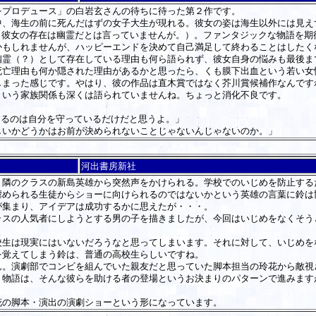
プロデュース」の白岩玄さんの待ちに待った第２作です。
、海生の前に死んだはずの女子大生が現れる。彼女の姿は海生以外には見え
、彼女の存在は幽霊だとは言っていませんが。）。ファンタジックな物語を期
かもしれませんが、ハッピーエンドを決めて自己満足して終わることはしたく
幽霊（？）として存在している理由も何ら語られず、彼女自身の悩みも最後ま
死亡理由も何か隠された理由があるかと思ったら、くも膜下出血という若い女
しまった感じです。やはり、彼の作品は直木賞ではなく芥川賞候補作なんです
いう家族関係も深くは語られていませんね。ちょっと消化不良です。
するのは自分を守っているだけだと思うよ。」
しいかどうかはお前が決められないことじゃないんじゃないのか。」
河出書房新社
隣のクラスの新島英雄から突然声をかけられる。学校でのいじめを防止する
虐められる生徒からショーに向けられるのではないかという英雄の言葉に鈴は
が集まり、アイデアは成功するかに思えたが・・・。
スの人気者にしようとする男の子を描きましたが、今回はいじめをなくそう
生は現実にはいないだろうなと思ってしまいます。それに対して、いじめを
を覚えてしまう鈴は、普通の高校生らしいですね。
。演劇部でコンビを組んでいた親友だと思っていた脚本担当の玲花から敵視
。物語は、そんな彼らを助ける者の登場というお決まりのパターンで進みます
の脚本・演出の演劇ショーという形になっています。