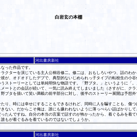
白岩玄の本棚
河出書房新社
なった作品です。
ラクターを演じている主人公桐谷修二。修二は、おもしろいやつ、話のわか
な彼が、オドオドしたデブで、典型的ないじめられっ子タイプの転校生の小谷
いうストーリーとしては単純明快な物語です。「野ブタ。」というように「。
メートとの会話が続いて、一気に読み終えてしまいました（さすがに、クラ
く野ブタを描いて笑い満載の前半部分に対し、後半のストーリー展開は予想外
たり、時には幸せにすることもできるけれど、同時に人を騙すことも、傷つ
できない。だからこそ俺は、誰にも嫌われないように薄っぺらい話ばかりして
だったんですね。自分の本当の言葉で話すのが怖かったから、着ぐるみを着て
、誰もが着ぐるみを着ているのではないでしょうか。
河出書房新社