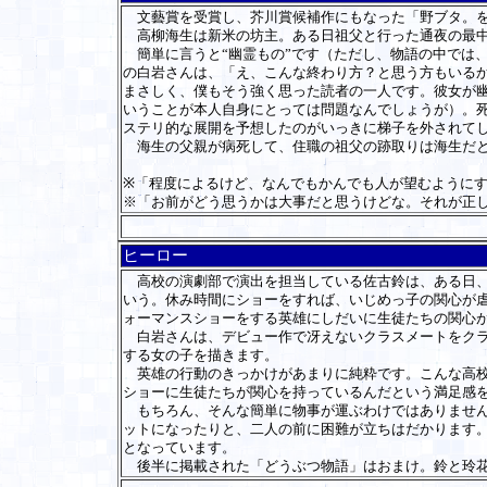
文藝賞を受賞し、芥川賞候補作にもなった「野ブタ。を
高柳海生は新米の坊主。ある日祖父と行った通夜の最中
簡単に言うと“幽霊もの”です（ただし、物語の中では
の白岩さんは、「え、こんな終わり方？と思う方もいる
まさしく、僕もそう強く思った読者の一人です。彼女が
いうことが本人自身にとっては問題なんでしょうが）。
ステリ的な展開を予想したのがいっきに梯子を外されて
海生の父親が病死して、住職の祖父の跡取りは海生だと
※「程度によるけど、なんでもかんでも人が望むように
※「お前がどう思うかは大事だと思うけどな。それが正
ヒーロー
高校の演劇部で演出を担当している佐古鈴は、ある日、
いう。休み時間にショーをすれば、いじめっ子の関心が
ォーマンスショーをする英雄にしだいに生徒たちの関心
白岩さんは、デビュー作で冴えないクラスメートをクラ
する女の子を描きます。
英雄の行動のきっかけがあまりに純粋です。こんな高校
ショーに生徒たちが関心を持っているんだという満足感
もちろん、そんな簡単に物事が運ぶわけではありません
ットになったりと、二人の前に困難が立ちはだかります
となっています。
後半に掲載された「どうぶつ物語」はおまけ。鈴と玲花