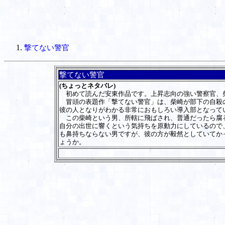
撃てない警官
撃てない警官
(ちょっとネタバレ)
初めて読んだ安東作品です。上昇志向の強い警察官、柴
冒頭の表題作「撃てない警官」は、柴崎が部下の自殺の
彼の人となりがわかる非常におもしろい導入部となって
この柴崎という男、所轄に飛ばされ、普通だったら腐る
自分の出世に響くという気持ちを原動力にしているので、
も鼻持ちならない男ですが、彼の方が毅然としていてか
ょうか。