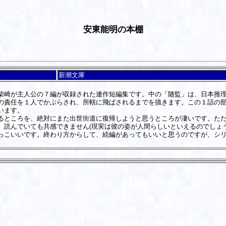
安東能明の本棚
新潮文庫
崎が主人公の７編が収録された連作短編集です。中の「随監」は、日本推理
責任を１人でかぶらされ、所轄に飛ばされるまでを描きます。この１話の部
います。
ところを、絶対にまた出世街道に復帰しようと思うところが凄いです。ただ
読んでいても共感できません(現実は彼の姿が人間らしいといえるのでしょう
っこいいです。終わり方からして、続編があってもいいと思うのですが、シ