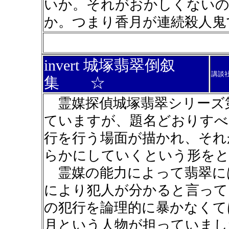
いか。それがおかしくないの
か。つまり香月が連続殺人鬼
invert 城塚翡翠倒叙
講談
集 ☆
霊媒探偵城塚翡翠シリーズ
ていますが、題名どおりすべ
行を行う場面が描かれ、それ
らかにしていくという形を
霊媒の能力によって翡翠に
により犯人が分かると言って
の犯行を論理的に暴かなくて
月という人物が担っていまし