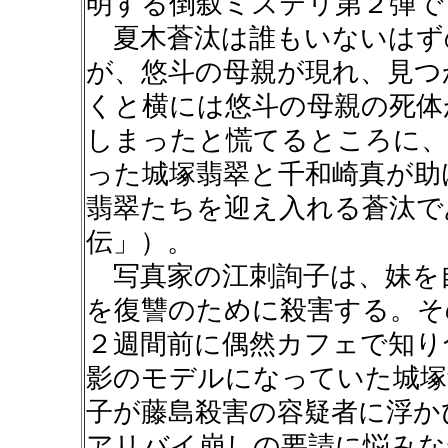
明する倒叙ミステリ第２弾で
夏木蒼汰は誰もいないはず
が、悠斗の母親が現れ、見つ
くと横には悠斗の母親の死体
しまったと慌てるところに、
った城塚翡翠と千和崎真が助
翡翠たちを迎え入れる蒼汰で
伝」）。
写真家の江刺詢子は、妹を
を復讐のために殺害する。そ
２週間前に偶然カフェで知り
影のモデルになっていた城塚
子が藤島殺害の容疑者に浮か
アリバイ崩しの要請に悩みな