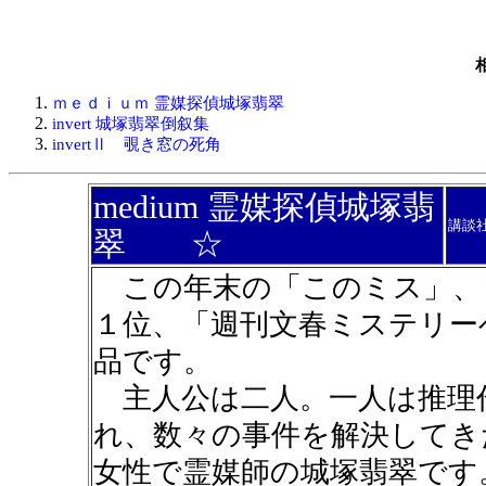
ｍｅｄｉｕｍ 霊媒探偵城塚翡翠
invert 城塚翡翠倒叙集
invertⅡ 覗き窓の死角
medium 霊媒探偵城塚翡
講談
翠 ☆
この年末の「このミス」、
１位、「週刊文春ミステリー
品です。
主人公は二人。一人は推理
れ、数々の事件を解決してき
女性で霊媒師の城塚翡翠です