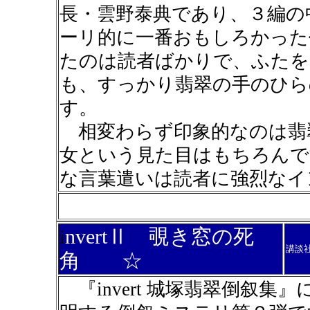
長・雲野泰典であり、３編の
ーリ的に一番おもしろかった
たのは読者ばかりで、ふたを
も、すっかり翡翠の手のひら
す。
相変わらず印象的なのは翡
女という見た目はもちろんで
な言葉遣いは読者に強烈なイ
nvertⅡ 覗き窓の死
i
講談
角 ☆
『invert 城塚翡翠倒叙