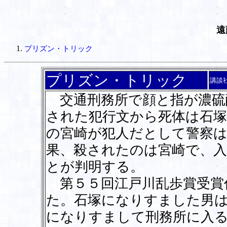
遠
プリズン・トリック
プリズン・トリック
講談
交通刑務所で顔と指が濃硫
された犯行文から死体は石塚
の宮崎が犯人だとして警察
果、殺されたのは宮崎で、
とが判明する。
第５５回江戸川乱歩賞受賞
た。石塚になりすました男
になりすまして刑務所に入