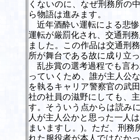
くないのに、なぜ刑務所の
ら物語は進みます。
近年酒酔い運転による悲惨
運転が厳罰化され、交通刑務
ました。この作品は交通刑務
所が舞台である故に成り立
乱歩賞の選考過程でも言わ
っていくため、誰が主人公
を執るキャリア警察官の武田
社の社員の滋野にしても、
す。そういう点からは読みに
人が主人公かと思った一人
まいますし。)。ただ、刑務
れた服役者が本人ではなか