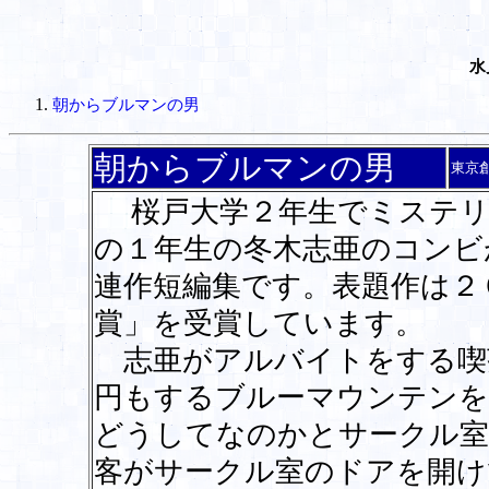
水
朝からブルマンの男
朝からブルマンの男
東京
桜戸大学２年生でミステリ
の１年生の冬木志亜のコンビ
連作短編集です。表題作は２
賞」を受賞しています。
志亜がアルバイトをする喫
円もするブルーマウンテンを
どうしてなのかとサークル室
客がサークル室のドアを開け