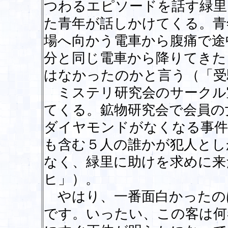
つわるエピソードを話す緑里
た青年が話しかけてくる。青
場へ向かう電車から腹痛で途
分と同じ電車から降りてきた
はなかったのかと言う（「受
ミステリ研究会のサークル
てくる。鉱物研究会で会員の
ダイヤモンドがなくなる事件
も含む５人の誰かが犯人とし
なく、緑里に助けを求めに来
ヒ」）。
やはり、一番面白かったの
です。いったい、この客は何