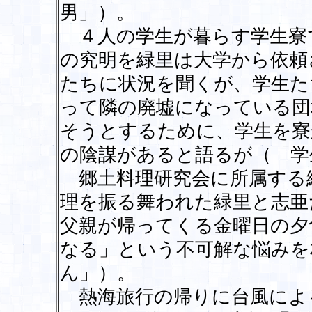
男」）。
４人の学生が暮らす学生寮
の究明を緑里は大学から依頼
たちに状況を聞くが、学生た
って隣の廃墟になっている団
そうとするために、学生を寮
の陰謀があると語るが（「学
郷土料理研究会に所属する
理を振る舞われた緑里と志亜
父親が帰ってくる金曜日の夕
なる」という不可解な悩みを
ん」）。
熱海旅行の帰りに台風によ