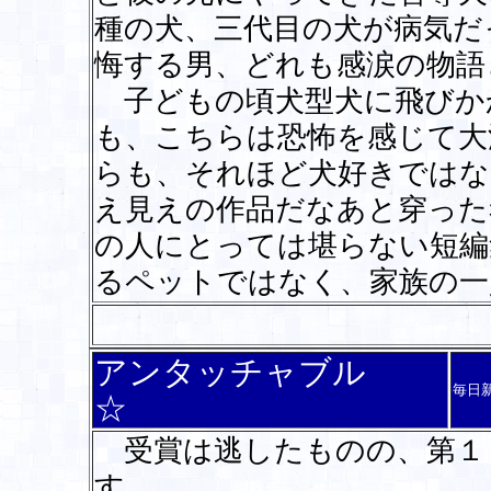
種の犬、三代目の犬が病気だ
悔する男、どれも感涙の物語
子どもの頃犬型犬に飛びか
も、こちらは恐怖を感じて大
らも、それほど犬好きではな
え見えの作品だなあと穿った
の人にとっては堪らない短編
るペットではなく、家族の
アンタッチャブル
毎日
☆
受賞は逃したものの、第１
す。