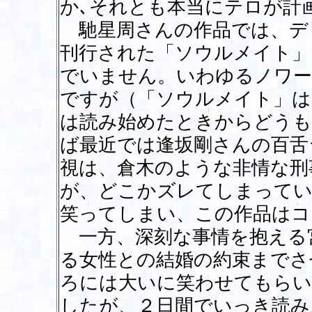
か､それとも本当にテロが計
馳星周さんの作品では、デ
刊行された「ソウルメイト」
でいません。いわゆるノワー
ですが（「ソウルメイト」は
は読み始めたときからどうも
ば最近では逢坂剛さんの百舌
視は、倉木のような非情な刑
が、どこかズレてしまってい
笑ってしまい、この作品はコ
一方、深刻な事情を抱える
る女性との結婚の約束までさ
ろには大いに笑わせてもらい
したが、２日間でいっき読み