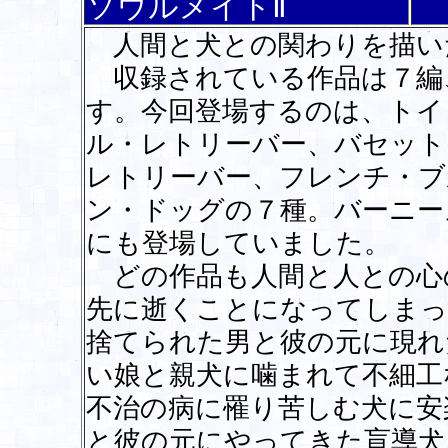
ソウルメイトⅡ
人間と犬との関わりを描い
収録されている作品は７編
す。今回登場するのは、トイ
ル・レトリーバー、バセット
レトリーバー、フレンチ・ブ
ン・ドッグの７種。バーニー
にも登場していました。
どの作品も人間と人との心
先に逝くことになってしまっ
捨てられた男と彼の元に現れ
い娘と親犬に噛まれて不細工
不治の病に罹り苦しむ犬に安
と彼の元にやってきた盲導犬