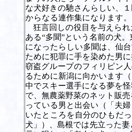
な犬好きの馳さんらしい、１
からなる連作集になります。
狂言回しの役目を与えられ
ある“多聞”という名前の犬
になったらしい多聞は、仙台
ために犯罪に手を染めた男に
窃盗グループのフィリピン人
るために新潟に向かいます（
中でスキー選手になる夢を怪
で、無農薬野菜のネット販売
っている男と出会い（「夫婦
いたところを自分のひもだっ
犬」）、島根では先立った妻