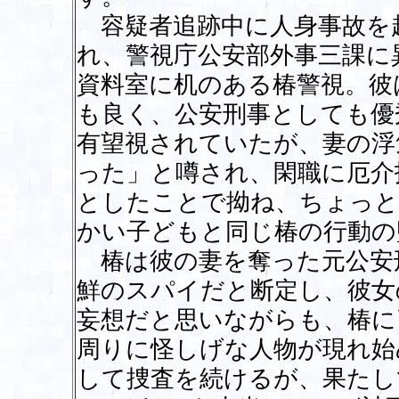
容疑者追跡中に人身事故を
れ、警視庁公安部外事三課に
資料室に机のある椿警視。彼
も良く、公安刑事としても優
有望視されていたが、妻の浮
った」と噂され、閑職に厄介
としたことで拗ね、ちょっと
かい子どもと同じ椿の行動の
椿は彼の妻を奪った元公安
鮮のスパイだと断定し、彼女
妄想だと思いながらも、椿に
周りに怪しげな人物が現れ始
して捜査を続けるが、果たし