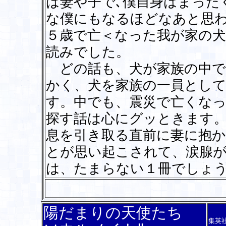
は妻や子で､僕自身はまった
な僕にもなるほどなあと思
５歳で亡＜なった我が家の
読みでした。
どの話も、犬が家族の中で
かく、犬を家族の一員とし
す。中でも、震災で亡くな
探す話は心にグッときます
息を引き取る直前に妻に抱
とが思い起こされて、涙腺
は、たまらない１冊でしょ
陽だまりの天使たち
集英