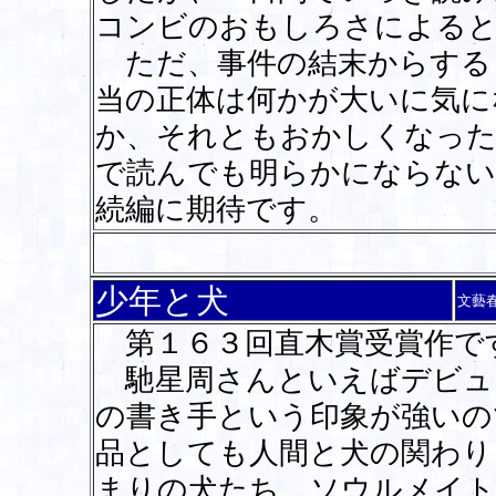
コンビのおもしろさによる
ただ、事件の結末からする
当の正体は何かが大いに気に
か、それともおかしくなった
で読んでも明らかにならない
続編に期待です。
少年と犬
文藝
第１６３回直木賞受賞作で
馳星周さんといえばデビュ
の書き手という印象が強いの
品としても人間と犬の関わり
まりの犬たち ソウルメイト