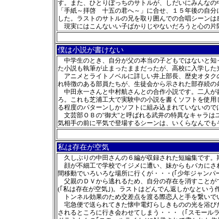
す。また、ひとりぼっちのサトルが、しだいにみんなの
「手紙～拝啓 十五の君へ～」に合せ、１５年後の自分
した。ラストのサトルの兄を取り囲んでの合唱シーンは
現実にはこんないい子ばかりじやないだろうと心の片
僕は小説が書けない
中学生のとき、自分が父の本当の子どもではないと知っ
た小説も執筆が止まったままだったが、高校に入学した
アニメとライトノベルに詳しい井上部長、歴史オタクの
れ特徴のある部員たちが、生徒会から示された部存続の
中田永一さんと中村航さんとの合作小説です。二人が書
ろ。これも芝浦工大で実験中の小説を書くソフトを使用
る程度のパターンしかソフトに組み込まれていないので
文芸部ＯＢの"御大"と呼ばれる武井の特異なキャラは
気相手の前に平気で登場するシーンは、いくらなんでも
私は存在が空気
久しぶりの中田さんの６編が収録された短編集です。
顔が不細工で学校でイジメに遭い、妹からもバカにされ
間移動でいろいろな場所に行くが・・・(｢少年ジャンパ
父親のＤＶから逃れるため、自分の存在を消すことがで
(｢私は存在が空気｣)。ラストはどんでん返しかなという
トンネル効果のため交差点を渡る際恋人と手を繋いでい
宅急便で送られてきた懐中電灯らしきものの光を浴びた
されるところに行き会わせてしまう・・・（｢スモールラ