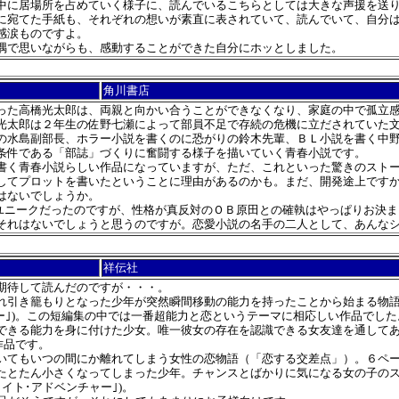
中に居場所を占めていく様子に、読んでいるこちらとしては大きな声援を送
に宛てた手紙も、それぞれの想いが素直に表されていて、読んでいて、自分
感涙ものですよ。
隅で思いながらも、感動することができた自分にホッとしました。
角川書店
た高橋光太郎は、両親と向かい合うことができなくなり、家庭の中で孤立感
光太郎は２年生の佐野七瀬によって部員不足で存続の危機に立だされていた
水島副部長、ホラー小説を書くのに恐がりの鈴木先輩、ＢＬ小説を書く中野
条件である「部誌」づくりに奮闘する様子を描いていく青春小説です。
く青春小説らしい作品になっていますが、ただ、これといった驚きのストー
してプロットを書いたということに理由があるのかも。まだ、開発途上です
はないでしょうか。
ユニークだったのですが、性格が真反対のＯＢ原田との確執はやっぱりお決ま
それはないでしょうと思うのですが。恋愛小説の名手の二人として、あんな
祥伝社
期待して読んだのですが・・・。
引き籠もりとなった少年が突然瞬間移動の能力を持ったことから始まる物語
ー｣)。この短編集の中では一番超能力と恋というテーマに相応しい作品でした
きる能力を身に付けた少女。唯一彼女の存在を認識できる女友達を通してあ
作品です。
てもいつの間にか離れてしまう女性の恋物語（「恋する交差点」）。６ペー
とたん小さくなってしまった少年。チャンスとばかりに気になる女の子のス
イト･アドベンチャー｣)。