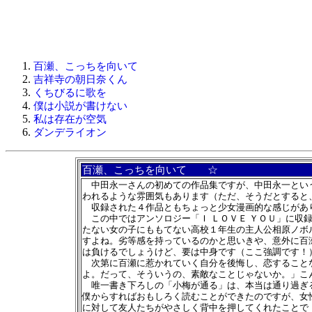
百瀬、こっちを向いて
吉祥寺の朝日奈くん
くちびるに歌を
僕は小説が書けない
私は存在が空気
ダンデライオン
百瀬、こっちを向いて ☆
中田永一さんの初めての作品集ですが、中田永一という
われるような雰囲気もあります（ただ、そうだとすると
収録された４作品ともちょっと少女漫画的な感じがあ
この中ではアンソロジー「Ｉ ＬＯＶＥ ＹＯＵ」に収
たない女の子にももてない高校１年生の主人公相原ノボ
すよね。劣等感を持っているのかと思いきや、意外に百
は負けるでしょうけど、要は中身です（ここ強調です！
次第に百瀬に惹かれていく自分を後悔し、恋することな
よ。だって、そういうの、素敵なことじゃないか。」こ
唯一書き下ろしの「小梅が通る」は、本当は通り過ぎる
僕からすればおもしろく読むことができたのですが、女
に対して友人たちがやさしく背中を押してくれたことで