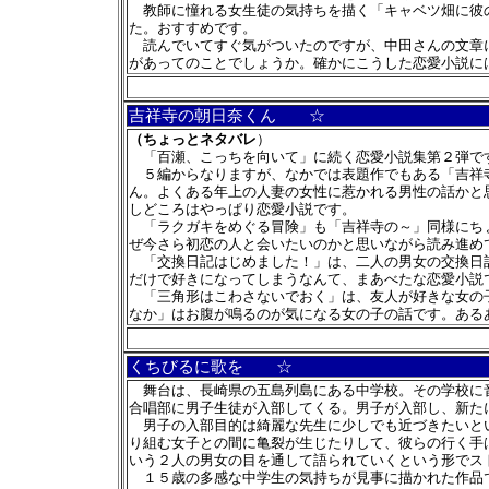
教師に憧れる女生徒の気持ちを描く「キャベツ畑に彼の
た。おすすめです。
読んでいてすぐ気がついたのですが、中田さんの文章に
があってのことでしょうか。確かにこうした恋愛小説に
吉祥寺の朝日奈くん ☆
（ちょっとネタバレ
）
「百瀬、こっちを向いて」に続く恋愛小説集第２弾で
５編からなりますが、なかでは表題作でもある「吉祥寺
ん。よくある年上の人妻の女性に惹かれる男性の話かと
しどころはやっぱり恋愛小説です。
「ラクガキをめぐる冒険」も「吉祥寺の～」同様にちょ
ぜ今さら初恋の人と会いたいのかと思いながら読み進め
「交換日記はじめました！」は、二人の男女の交換日記
だけで好きになってしまうなんて、まあべたな恋愛小説
「三角形はこわさないでおく」は、友人が好きな女の子
なか」はお腹が鳴るのが気になる女の子の話です。ある
くちびるに歌を ☆
舞台は、長崎県の五島列島にある中学校。その学校に音
合唱部に男子生徒が入部してくる。男子が入部し、新た
男子の入部目的は綺麗な先生に少しでも近づきたいとい
り組む女子との間に亀裂が生じたりして、彼らの行く手
いう２人の男女の目を通して語られていくという形でス
１５歳の多感な中学生の気持ちが見事に描かれた作品で