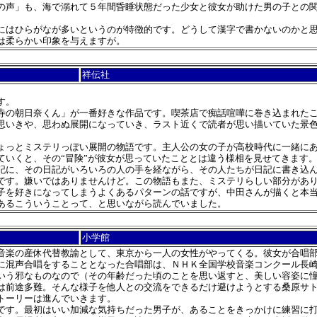
声」も、海で溺れて５年間昏睡状態だった少女と彼女が助けた男の子との関
はひらがなが多いというのが特徴的です。どうして漢字で書かないのかと思
は柔らかい印象を与えますが。
祥伝社
す。
の朝日奈くん」が一番好きな作品です。喫茶店で痴話喧嘩に巻き込まれたこ
思いきや、思わぬ展開になっていき、ラスト近くで読者が思い描いていた景
っとミステリっぽい展開の物語です。主人公の女の子が高校時代に一緒にあ
ていくと、その“冒険”が彼女が思っていたこととは違う様相を見せてきます
に、その日記がいろいろの人の手を経ながら、その人たちが日記に書き込ん
です。嫌いではありませんけど。この物語もまた、ミステリらしい部分があ
を好きになってしまうよくあるパターンの話ですが、中田さんが描くと本当
あるこういうことって、と思いながら読んでいました。
小学館
楽の産休代替教諭として、東京から一人の女性がやってくる。彼女が合唱部
に混声合唱をすることとなった合唱部は、ＮＨＫ全国学校音楽コンクール長
う邪なものなので（その年齢だった頃のことを思い返すと、美しい容姿に憧
は前途多難。そんな様子を他人との交流をできるだけ避けようとする桑原サ
トーリーは進んでいきます。
す。最初はいい加減な気持ちだった男子が、あることをきっかけに練習に打