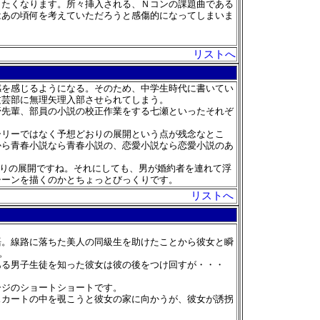
りたくなります。所々挿入される、Ｎコンの課題曲である
はあの頃何を考えていただろうと感傷的になってしまいま
リストへ
を感じるようになる。そのため、中学生時代に書いてい
文芸部に無理矢理入部させられてしまう。
先輩、部員の小説の校正作業をする七瀬といったそれぞ
リーではなく予想どおりの展開という点が残念なとこ
から青春小説なら青春小説の、恋愛小説なら恋愛小説のあ
りの展開ですね。それにしても、男が婚約者を連れて浮
シーンを描くのかとちょっとびっくりです。
リストへ
。線路に落ちた美人の同級生を助けたことから彼女と瞬
。
る男子生徒を知った彼女は彼の後をつけ回すが・・・
ジのショートショートです。
カートの中を覗こうと彼女の家に向かうが、彼女が誘拐