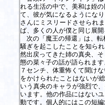
れる生活の中で、美和は姪の
て、彼が気になるようになり
さんにミスリードさせられま
ば、多くの人が僕と同じ展開
次の「魔王の帰還」は、転
騒ぎを起こしたことを知られ
然出戻ってきた姉の真央、そ
態の菜々子の話が語られます
７センチ、体重怖くて聞けな
をかけられたことはないが総
いう真央のキャラが強烈で、
います。他の作品にはないユ
動です。個人的にはこの短編