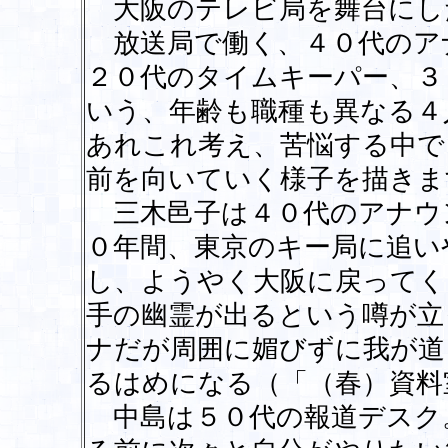
大阪のテレビ局を舞台にし
放送局で働く、４０代のア
２０代のタイムキーパー、３
いう、年齢も職種も異なる４
あれこれ考え、苦悩する中で
前を向いていく様子を描きま
三木邑子は４０代のアナウ
０年間、東京のキー局に追い
し、ようやく大阪に戻ってく
手の幽霊が出るという噂が立
ナだが周囲に媚びずに我が道
るはめになる（「（春）資料
中島は５０代の報道デスク