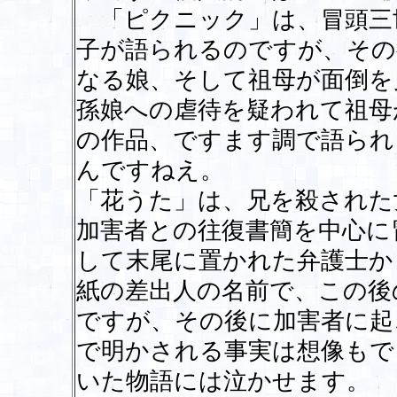
「ピクニック」は、冒頭三
子が語られるのですが、その
なる娘、そして祖母が面倒を
孫娘への虐待を疑われて祖母
の作品、ですます調で語られ
んですねえ。
「花うた」は、兄を殺された
加害者との往復書簡を中心に
して末尾に置かれた弁護士か
紙の差出人の名前で、この後
ですが、その後に加害者に起
で明かされる事実は想像もで
いた物語には泣かせます。