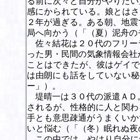
る前に次々と自分がやりたい
感にかられている。娘とはさ
２年が過ぎる。ある朝、地震
局へ向かう（「（夏）泥舟の
佐々結花は２０代のフリー
った男・民間の気象情報会社
ことはできたが、彼はゲイで
は由朗にも話をしていない秘
ー」）。
堤晴一は３０代の派遣ＡＤ
されるが、性格的に人と関わ
手とも意思疎通がうまくいか
いと悩む（「（冬）眠れぬ夜
この中では、やはり自分に