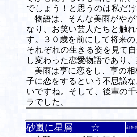
でしょう！と思うのは私だけ
物語は、そんな美雨がやが
なり、お笑い芸人たちと触れ
す。３０歳を前にして将来の
それぞれの生きる姿を見て自
し変わった恋愛物語であり、
美雨は亨に恋をし、亨の相
子に恋をするという不思議な
いですね。そして、後輩の千
ラでした。
砂嵐に星屑 ☆
幻冬