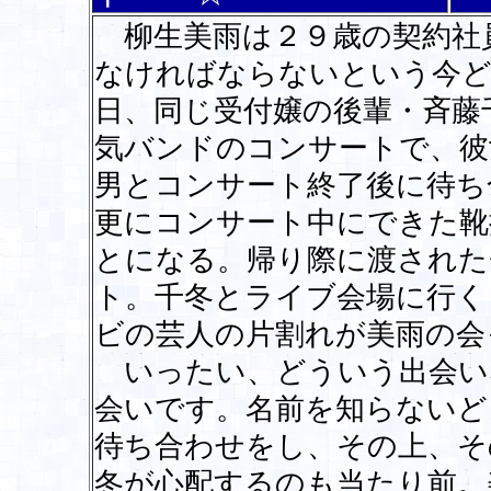
柳生美雨は２９歳の契約社
なければならないという今ど
日、同じ受付嬢の後輩・斉藤
気バンドのコンサートで、彼
男とコンサート終了後に待ち
更にコンサート中にできた靴
とになる。帰り際に渡された
ト。千冬とライブ会場に行く
ビの芸人の片割れが美雨の会
いったい、どういう出会い
会いです。名前を知らないど
待ち合わせをし、その上、そ
冬が心配するのも当たり前。