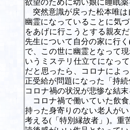
欲望のために幼い娘に睡眠薬
突然意識が戻った松本唯は
幽霊になっていることに気づ
をあげに行こうとする親友だ
先生について自分の家に行く
で、この世に幽霊となって現
いうミステリ仕立てになって
だと思ったら、コロナによっ
正受給が問題になった「持続
コロナ禍の状況が悲惨な結末
コロナ禍で働いていた飲食
持った身寄りのない老人がい
考える(「特別縁故者」)。