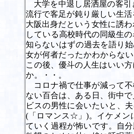
大学を中退し居洒屋の客引
流行で客足が鈍り厳しい生活
大阪出身だという女性に誘わ
している高校時代の同級生の
知らないはずの過去を語り始
女が何者だったかわからない
この後、優斗の人生はいい方
か。・・。
コロナ禍で仕事が減って不
ない百合は、ある日、街中で
ビスの男性に会いたいと、夫
(「ロマンス☆」)。イケメ
ていく過程が怖いです。自分