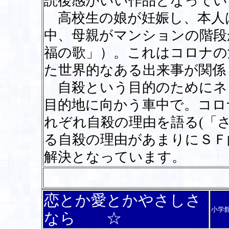
読後感がいい作品となってい
高校生の娘が妊娠し、本人
中、母親がマンションの階段
福の歌」）。これはコロナの
た世界的なある出来事が関係
自殺という目的のためにネ
目的地に向かう車中で。コロ
れぞれ自殺の理由を語る(「
る自殺の理由があまりにＳＦ
解決となっています。
恋とか愛とかやさしさ
小学
なら ☆