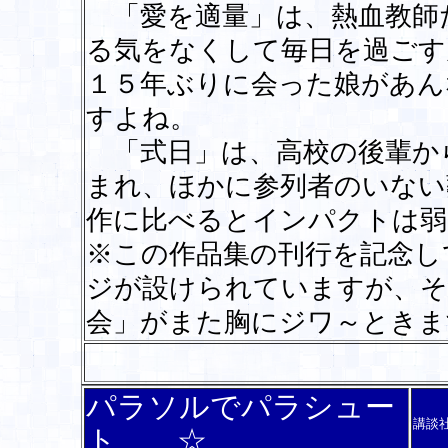
「愛を適量」は、熱血教師
る気をなくして毎日を過ごす
１５年ぶりに会った娘があん
すよね。
「式日」は、高校の後輩か
まれ、ほかに参列者のいない
作に比べるとインパクトは弱
※この作品集の刊行を記念し
ジが設けられていますが、そ
会」がまた胸にジワ～とき
パラソルでパラシュー
講談
ト ☆