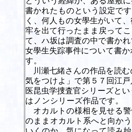
どういう経緯か、ある屋敷に
書かれたものという設定です
く、何人もの女學生がいて、
牢を出て行ったまま戻ってこ
て、ハ坂は調査の中で書かれ
女學生失踪事件について書か
す。
川瀬七緒さんの作品を読む
気をつけよ」で第５７回江戸
医昆虫学捜査官シリーズとい
はノンシリーズ作品です。
オカルトの様相を見せる警
のままオカルト系へと向かう
いくのか、気になって読み始