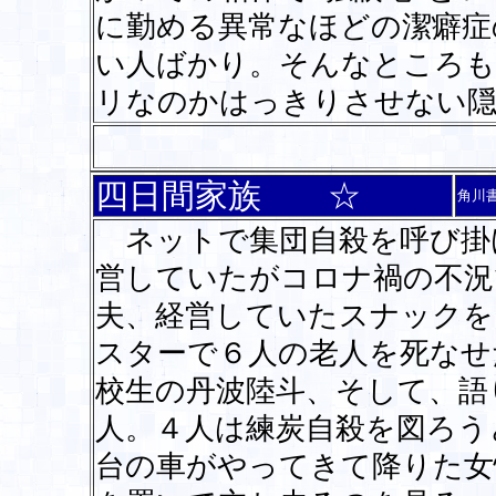
に勤める異常なほどの潔癖症
い人ばかり。そんなところも
リなのかはっきりさせない
四日間家族 ☆
角川
ネットで集団自殺を呼び掛
営していたがコロナ禍の不況
夫、経営していたスナックを
スターで６人の老人を死なせ
校生の丹波陸斗、そして、語
人。４人は練炭自殺を図ろう
台の車がやってきて降りた女