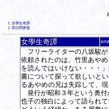
女學生奇譚
四日間家族
女學生奇譚
徳間
フリーライターの八坂駿が
依頼されたのは、竹里あやめ
を読んではいけない・・・」
書について探って欲しいとい
るあやめの兄は失踪して、現
発行が昭和３年という奥付
也子の独白によって語られて