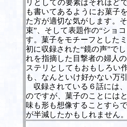
リとしての要素はそれほど
も書いてあるようにお菓子
た方が適切な気がします。そ
束”、そして表題作の“ショ
す。菓子をモチーフとした
初に収録された“鏡の声”で
れを指摘した目撃者の婦人
ステリとしてもおもしろい
も、なんといけ好かない万
収録されている６話には、
のですが、菓子のことには
味も形も想像することすら
が半減したかもしれませ