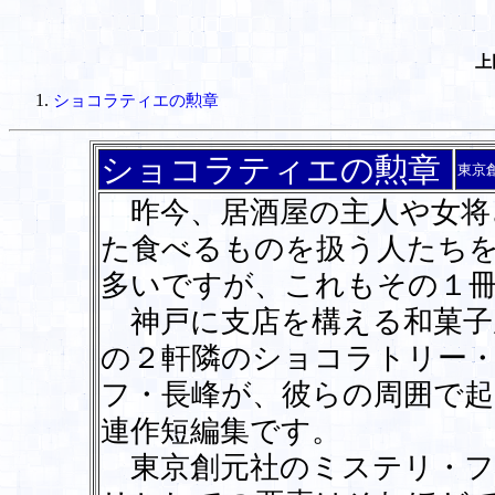
上
ショコラティエの勲章
ショコラティエの勲章
東京
昨今、居酒屋の主人や女将
た食べるものを扱う人たち
多いですが、これもその１
神戸に支店を構える和菓子
の２軒隣のショコラトリー
フ・長峰が、彼らの周囲で起
連作短編集です。
東京創元社のミステリ・フ