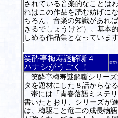
されている音楽的なことは
れはこの作品を読む妨げに
ちろん、音楽の知識があれ
きるでしょうけど）。基本
しめる作品集となっていま
笑酔亭梅寿謎解噺４
集英
ハナシがうごく！
笑酔亭梅寿謎解噺シリーズ
タを題材にした８話からな
帯には「青春落語ミステリ
書いたとおり、シリーズが
は、梅駆こと竜二の成長物