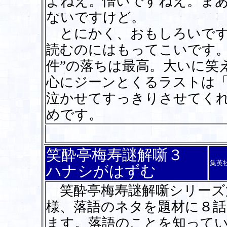
よねえ。憎いですねえ。ま
ないですけど。
とにかく、おもしろいです
読むのにはもってこいです。
件”の落ちは最高。大いに笑
心にジーンとくるラストは
泣かせてすっきりさせてく
めです。
笑酔亭梅寿謎解噺３
集英
ハナシがはずむ
笑酔亭梅寿謎解噺シリーズ
様、落語のネタを題材に８話
ます。落語のことを知って