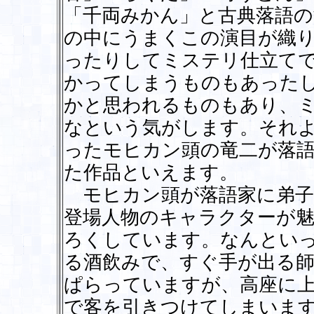
「千両みかん」と古典落語
の中にうまくこの演目が織
ったりしてミステリ仕立て
かってしまうものもあった
かと思われるものもあり、
なという気がします。それ
ったモヒカン頭の竜二が落
た作品といえます。
モヒカン頭が落語家に弟子
登場人物のキャラクターが
ろくしています。なんとい
る酒飲みで、すぐ手が出る
ぱらっていますが、高座に
で客を引きつけてしまいま