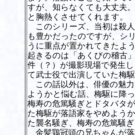
すが、知らなくても大丈夫
と胸熱くさせてくれます。
このシリーズ、当初は殺人
も豊かだったのですが、シ
うに重点が置かれてきたよ
起きるのは「あくびの稽古」
件（？）が撮影現場で発生
て武士役で出演していた梅駆
この話以外は、俳優の魅力
ようかと悩む話、梅駆に降っ
梅寿の危篤騒ぎとドタバタ
た梅駆が落語家をやめよう
た襲名騒ぎ、梅寿の危篤騒
金髪鶏冠頭の兄ちゃんが落