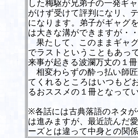
した梅駆が兄弟子の一発ギ
がけず受けて評判になリ、
になります。弟子がギャグ
は大きな溝ができますが・
果たして、このままギャグ
でラストということもあっ
来事が起きる波瀾万丈の１
相変わらずの酔っ払い師匠
てくれるところはいつもど
るおススメの１冊となって
※各話には古典落語のネタが
は進みますが、最近読んだ愛
ーズとは違って中身との関