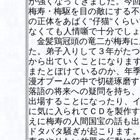
が強くなってきました。今
梅寿・梅駆を目の敵にする不
の正体をあばく"仔猫"くら
なくても人情噺で十分でし
金髪鶏冠頭の竜二が梅寿に
た。弟子入りして３年がたつ
から出ていくことになりま
またとぼけているのか、年
漫才ブームの中で切磋琢磨す
落語の将来への疑問を持ち、
出場することになったり、
に気に入られてＣＤを製作
えに梅寿の人間国宝の話も出
ドタバタ騒ぎが起こります