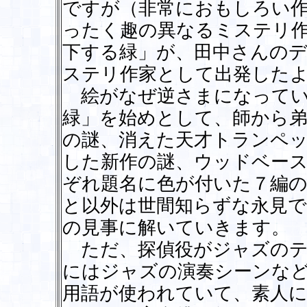
ですが（非常におもしろい
ったく趣の異なるミステリ
下する緑」が、田中さんの
ステリ作家として出発した
絵がなぜ逆さまになってい
緑」を始めとして、師から
の謎、消えた天才トランペッ
した新作の謎、ウッドベー
ぞれ題名に色が付いた７編
と以外は世間知らずな永見
の見事に解いていきます。
ただ、探偵役がジャズのテ
にはジャズの演奏シーンな
用語が使われていて、素人