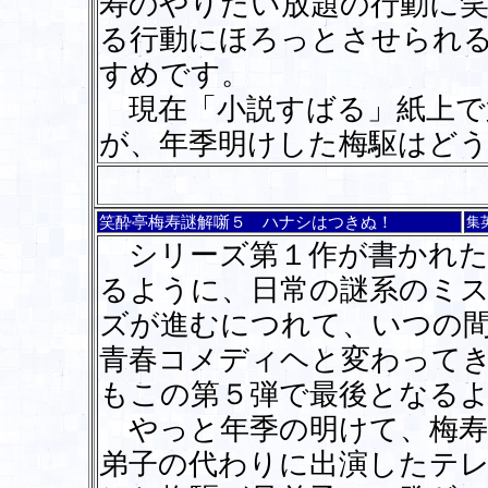
寿のやりたい放題の行動に
る行動にほろっとさせられ
すめです。
現在「小説すばる」紙上で
が、年季明けした梅駆はど
笑酔亭梅寿謎解噺５ ハナシはつきぬ！
集
シリーズ第１作が書かれたと
るように、日常の謎系のミ
ズが進むにつれて、いつの
青春コメディヘと変わって
もこの第５弾で最後となる
やっと年季の明けて、梅寿
弟子の代わりに出演したテ