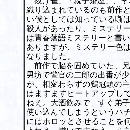
「抜け雀」「親子茶屋」、そ
織り込まれているのも前作
い僕としては知っている噺は
殺人があったり、ミステリ
は青春落語ミステリーと書
ありますが、ミステリー色
なりました。
前作で脇を固めていた、兄
男坊で警官の二郎の出番が
が、相変わらずの鶏冠頭の主
はますますヒートアップし
ねえ。大酒飲みで、すぐ弟子
使い込んでしまうというハ
にはホロッとさせることを