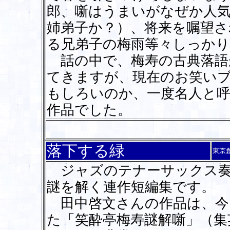
郎、噺はうまいがなぜか人
姉弟子か？）、将来を嘱望さ
る兄弟子の梅雨等々しっかり
話の中で、梅寿の古典落語
てきますが、現在のお笑い
もしろいのか、一度名人と
作品でした。
落下する緑
東京
ジャズのテナーサックス奏
謎を解く連作短編集です。
田中啓文さんの作品は、今
た「笑酔亭梅寿謎解噺」（集