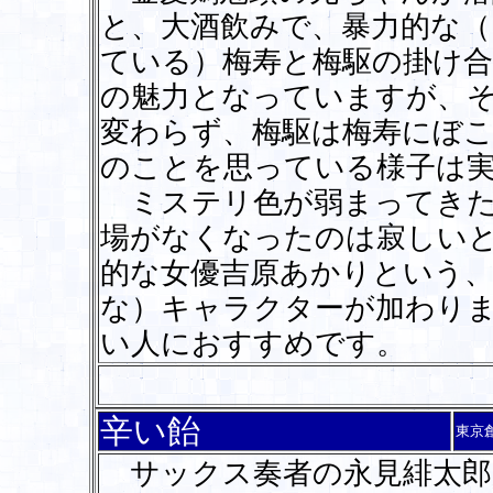
と、大酒飲みで、暴力的な
ている）梅寿と梅駆の掛け
の魅力となっていますが、
変わらず、梅駆は梅寿にぼ
のことを思っている様子は
ミステリ色が弱まってきた
場がなくなったのは寂しい
的な女優吉原あかりという
な）キャラクターが加わり
い人におすすめです。
辛い飴
東京
サックス奏者の永見緋太郎が