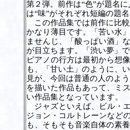
第２弾。前作は“色”が題名
は“味”がそれぞれ短編の題
この作品集では前作に比較
かなり薄目です。「苦い水
ませんじ、「酸っぱい酒」
が目立ちます。「渋い夢」
ピアノの行方は最初から想
も、「甘い土」のように、
見が、今回は普通の人のよ
を描いた作品もあって、ミ
い作品集となっています。
ジャズといえば、ビル・エ
ジョン・コルトレーンなど
も、そもそも音楽自体の素