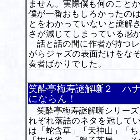
ません。実際僕も何のこと
僕が一番おもしろかったの
とをわかっていないと謎解
さが減じてしまっている感
話と話の間に作者が持つレ
がらジャズの表面だけをな
奏者ばかりでした。
笑酔亭梅寿謎解噺２ ハ
にならん！
笑酔亭梅寿謎解噺シリーズ
れぞれ落語のネタを冠して
は「蛇含草」「天神山」「ち