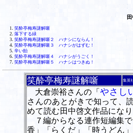
田
笑酔亭梅寿謎解噺
落下する緑
笑酔亭梅寿謎解噺２ ハナシにならん！
笑酔亭梅寿謎解噺３ ハナシがはずむ！
辛い飴
笑酔亭梅寿謎解噺４ ハナシがうごく！
笑酔亭梅寿謎解噺５ ハナシはつきぬ！
笑酔亭梅寿謎解噺
集英
やさし
大倉崇裕さんの「
さんのあとがきで知って、
めて読む田中啓文作品になり
７編からなる連作短編集で
香」「らくだ」「時うどん」