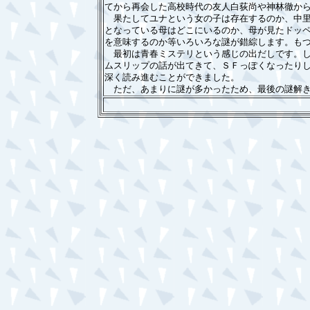
てから再会した高校時代の友人白荻尚や神林徹か
果たしてユナという女の子は存在するのか、中里
となっている母はどこにいるのか、母が見たドッ
を意味するのか等いろいろな謎が錯綜します。も
最初は青春ミステリという感じの出だしです。し
ムスリップの話が出てきて、ＳＦっぽくなったり
深く読み進むことができました。
ただ、あまりに謎が多かったため、最後の謎解き