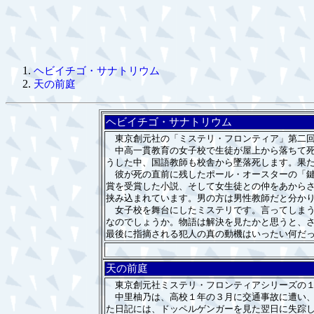
ヘビイチゴ・サナトリウム
天の前庭
ヘビイチゴ・サナトリウム
東京創元社の「ミステリ・フロンティア」第二回
中高一貫教育の女子校で生徒が屋上から落ちて死
うした中、国語教師も校舎から墜落死します。果
彼が死の直前に残したポール・オースターの「鍵
賞を受賞した小説、そして女生徒との仲をあから
挟み込まれています。男の方は男性教師だと分か
女子校を舞台にしたミステリです。言ってしまう
なのでしょうか。物語は解決を見たかと思うと、
最後に指摘される犯人の真の動機はいったい何だ
天の前庭
東京創元社ミステリ・フロンティアシリーズの１
中里柚乃は、高校１年の３月に交通事故に遭い、
た日記には、ドッペルゲンガーを見た翌日に失踪