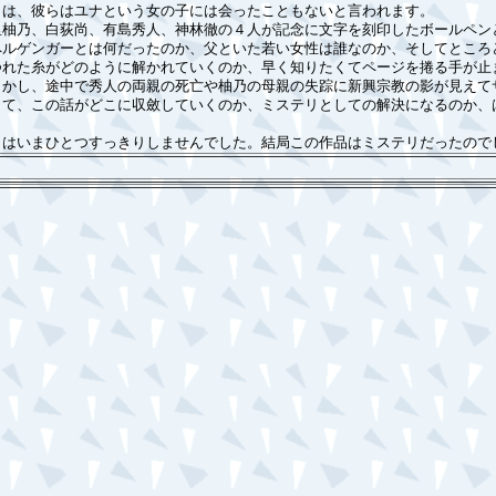
らは、彼らはユナという女の子には会ったこともないと言われます。
柚乃、白荻尚、有島秀人、神林徹の４人が記念に文字を刻印したボールペン
ペルゲンガーとは何だったのか、父といた若い女性は誰なのか、そしてところ
つれた糸がどのように解かれていくのか、早く知りたくてページを捲る手が止
かし、途中で秀人の両親の死亡や柚乃の母親の失踪に新興宗教の影が見えて
して、この話がどこに収斂していくのか、ミステリとしての解決になるのか、
はいまひとつすっきりしませんでした。結局この作品はミステリだったので