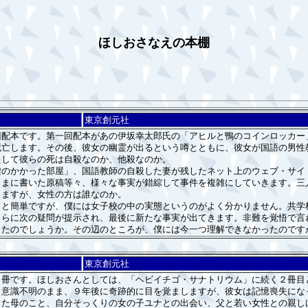
ほしおさなえの本棚
東京創元社
配本です。第一回配本があの伊坂幸太郎氏の「アヒルと鴨のコインロッカー
亡します。その後、彼女の幽霊が出るという噂とともに、彼女が国語の男性
たして彼らの死は自殺なのか、他殺なのか。
のかかった部屋」、国語教師の自殺した妻が残したネット上のウェブ・サイ
さまに書いた原稿等々、様々な事実が錯綜して事件を複雑にしていきます。三
りますが、女性の方は誰なのか。
と簡単ですが、僕には女子校の中の実態というのがよく分かりません。共学
さらに次の疑問が提示され、最後に新たな事実が出てきます。非難を覚悟で言
ったのでしょうか。その辺のところが、僕には今一つ理解できなかったのです
東京創元社
冊です。ほしおさんとしては、「ヘビイチゴ・サナトリウム」に続く２冊目
意識不明のまま、９年後に奇跡的に目を覚ましますが、彼女は記憶喪失にな
した母のこと、自分そっくりの女の子ユナとの出会い、父と若い女性との親し