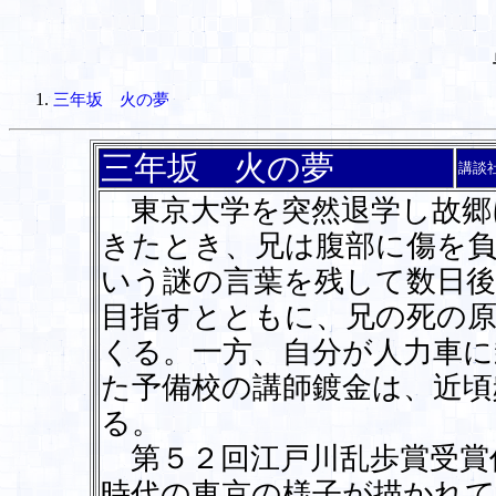
三年坂 火の夢
三年坂 火の夢
講談
東京大学を突然退学し故郷
きたとき、兄は腹部に傷を
いう謎の言葉を残して数日後
目指すとともに、兄の死の
くる。一方、自分が人力車に
た予備校の講師鍍金は、近頃
る。
第５２回江戸川乱歩賞受賞
時代の東京の様子が描かれ