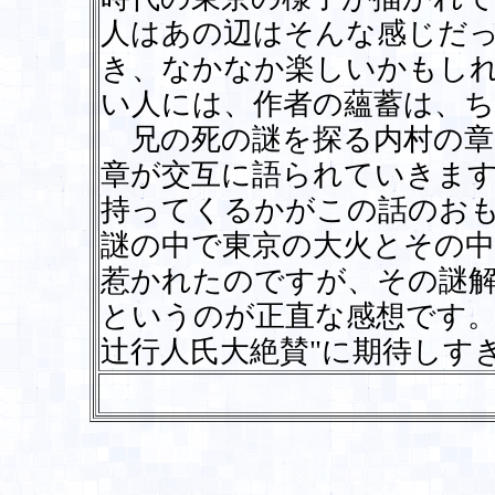
人はあの辺はそんな感じだ
き、なかなか楽しいかもし
い人には、作者の蘊蓄は、
兄の死の謎を探る内村の章
章が交互に語られていきま
持ってくるかがこの話のお
謎の中で東京の大火とその中
惹かれたのですが、その謎
というのが正直な感想です。
辻行人氏大絶賛"に期待しす