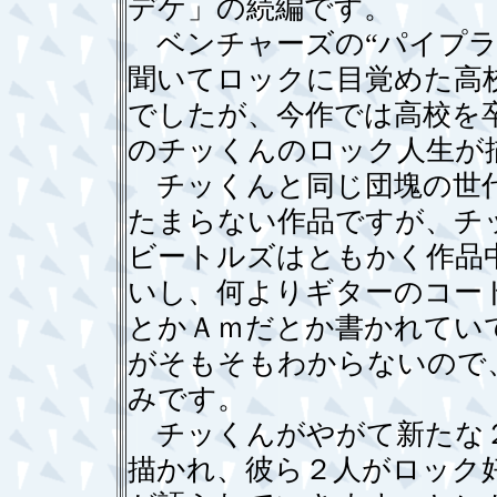
デケ」の続編です。
ベンチャーズの“パイプラ
聞いてロックに目覚めた高
でしたが、今作では高校を
のチッくんのロック人生が
チッくんと同じ団塊の世代
たまらない作品ですが、チ
ビートルズはともかく作品
いし、何よりギターのコー
とかＡｍだとか書かれてい
がそもそもわからないので
みです。
チッくんがやがて新たな２
描かれ、彼ら２人がロック