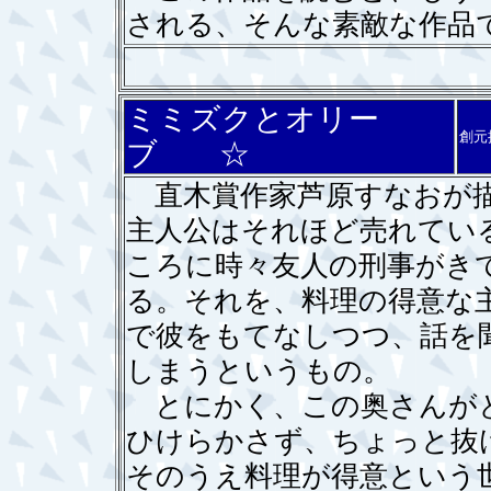
される、そんな素敵な作品
ミミズクとオリー
創元
ブ ☆
直木賞作家芦原すなおが描
主人公はそれほど売れてい
ころに時々友人の刑事がき
る。それを、料理の得意な
で彼をもてなしつつ、話を
しまうというもの。
とにかく、この奥さんがと
ひけらかさず、ちょっと抜
そのうえ料理が得意という