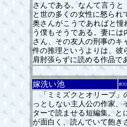
さんである。なんて言うと
と世の多くの女性に怒られ
奥さんがこうであればと憧
う僕もそうである。妻には
さん、その友人の刑事のキ
件の推理というよりは、彼
肩肘張らずに読める作品で
嫁洗い池
創元
「ミミズクとオリーブ」の
っとしない主人公の作家、
ターで読ませる短編集。と
が面白く、読んでいて飽き