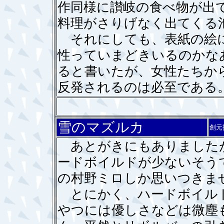
作同様に讃岐の食べ物が出
料理がさりげなく出てくる
それにしても、表紙の絵に
性っていまどきいるのかな
ると書いたが、女性たちか
反発されるのは必至である
雪のマズルカ
創元
あとがきにもありましたが
ードボイルドが少ないそう
の村野ミロしか思いつきま
とにかく、ハードボイルド
やつには優しさなどは微塵