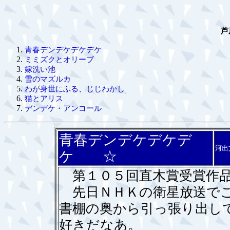
芦
青春デンデケデケデケ
ミミズクとオリーブ
嫁洗い池
雪のマズルカ
わが身世にふる、じじわかし
猫とアリス
デンデケ・アンコール
青春デンデケデケデ
河出
ケ ☆
第１０５回直木賞受賞作
先日ＮＨＫの衛星放送でこ
書棚の奥から引っ張り出し
好きだなあ。