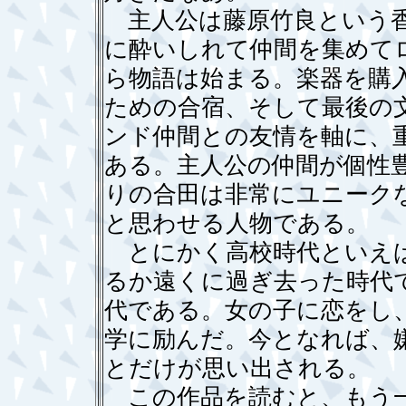
主人公は藤原竹良という香
に酔いしれて仲間を集めて
ら物語は始まる。楽器を購
ための合宿、そして最後の
ンド仲間との友情を軸に、
ある。主人公の仲間が個性
りの合田は非常にユニーク
と思わせる人物である。
とにかく高校時代といえば
るか遠くに過ぎ去った時代
代である。女の子に恋をし
学に励んだ。今となれば、
とだけが思い出される。
この作品を読むと、もう一