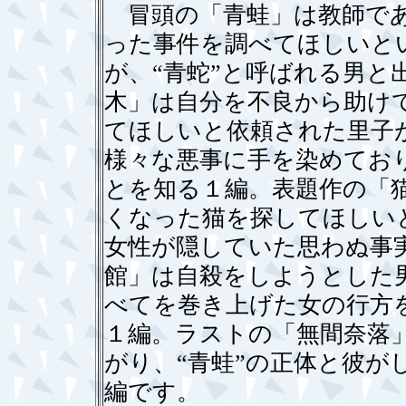
冒頭の「青蛙」は教師であ
った事件を調べてほしいと
が、“青蛇”と呼ばれる男と
木」は自分を不良から助け
てほしいと依頼された里子
様々な悪事に手を染めてお
とを知る１編。表題作の「
くなった猫を探してほしい
女性が隠していた思わぬ事
館」は自殺をしようとした
べてを巻き上げた女の行方
１編。ラストの「無間奈落
がり、“青蛙”の正体と彼
編です。