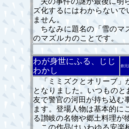
夫の事件の謎が最後に明ら
ズ化するにはわからないで
ません。
ちなみに題名の「雪のマズ
のマズルカのことです。
わが身世にふる、じじ
創元
わかし
「ミミズクとオリーブ」か
となりました。いつものと
友で警官の河田が持ち込む事
ます。登場人物は基本的にこ
る讃岐の名物や郷土料理が
この作品はいわゆる安楽椅