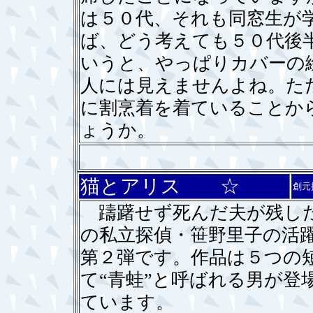
は５０代、それも同窓生が
ば、どう考えても５０代後
いうと、やっぱりカバーの
人には見えませんよね。た
に割烹着を着ていることか
ょうか。
猫とアリス ☆
創元
躊躇せず死んだ夫が残した
の私立探偵・笹野里子の活
第２弾です。作品は５つの
て“青蛙”と呼ばれる男が登
ています。