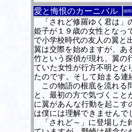
愛と悔恨のカーニバル
徳間
「されど修羅ゆく君は」の
姫子が１９歳の女性となっ
で小学校時代の友人の翼と
翼は交際を始めますが、あ
竹という探偵が現れ、翼の
ていた女性が行方不明とな
たのです。そして始まる連
この物語の根底を流れる問
と、最初の方で気づくこと
に翼があんな行動を起こす
は僕には理解できませんで
「されど～」に登場した鈴
ていますが、野崎は残念な