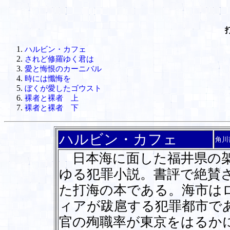
ハルビン・カフェ
されど修羅ゆく君は
愛と悔恨のカーニバル
時には懺悔を
ぼくが愛したゴウスト
裸者と裸者 上
裸者と裸者 下
ハルビン・カフェ
角川
日本海に面した福井県の架
ゆる犯罪小説。書評で絶賛
た打海の本である。海市は
ィアが跋扈する犯罪都市で
官の殉職率が東京をはるか