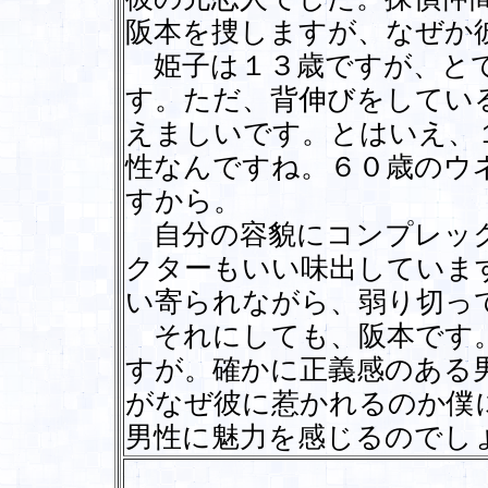
阪本を捜しますが、なぜか
姫子は１３歳ですが、とて
す。ただ、背伸びをしてい
えましいです。とはいえ、
性なんですね。６０歳のウ
すから。
自分の容貌にコンプレック
クターもいい味出していま
い寄られながら、弱り切っ
それにしても、阪本です。
すが。確かに正義感のある
がなぜ彼に惹かれるのか僕
男性に魅力を感じるので