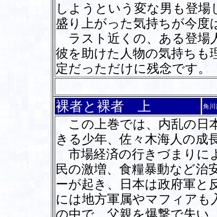
しようという変な男も登場
盛り上がった気持ちが今度
ラスト近くの、ある登場人
彼を助けた人物の気持ちも
定だっただけに残念です。
裸者と裸者 上
角川
この上巻では、内乱の日本
きる少年、佐々木海人の成
市場経済の行きづまりによ
民の激増、食糧暴動など治
ーが起き、日本は政府軍と
には地方軍属やマフィアも
の中で、父親を爆撃で失い