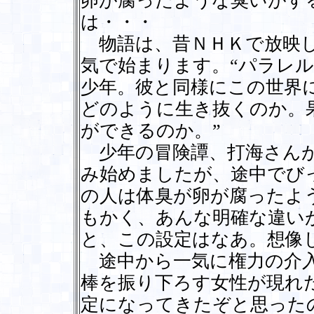
卵が腐ったような臭いがす
は・・・
物語は、昔ＮＨＫで放映し
気で始まります。“パラレ
少年。彼と同様にこの世界
どのように生き抜くのか。
ができるのか。”
少年の冒険譚、打海さんが
み始めましたが、途中でび
の人は体臭が卵が腐ったよ
もかく、あんな明確な違い
と、この設定はなあ。想像
途中から一気に権力の介入
棒を振り下ろす女性が現れ
定になってきたぞと思った