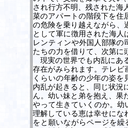
され行方不明、残された海
菜のアパートの階段下を住
の危険を乗り越えながら、
として軍に徴用された海人
レンティンや外国人部隊の
たちの力を借りて、次第に
現実の世界でも内乱にある
存在がみられます。テレビ
くらいの年齢の少年の姿を
内乱が起きると、同じ状況
ん。幼い妹と弟を抱え、果
やって生きていくのか。幼
理解している恵は幸せにな
をと願いながらページを繰