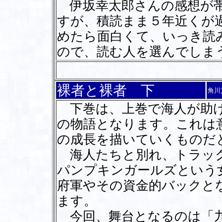
伊坂幸太郎さんの感想が帯
すが、積読まま５年近くが
めたら面白くて、いっき読
ので、読む人を選んでしま
裸者と裸者 下
角川
下巻は、上巻で海人が助け
の物語となります。これは
の成長を描いていくものだ
海人たちと別れ、トラック
パンプキンガールズという
府軍やその資金的バックと
ます。
今回、舞台となるのは「九