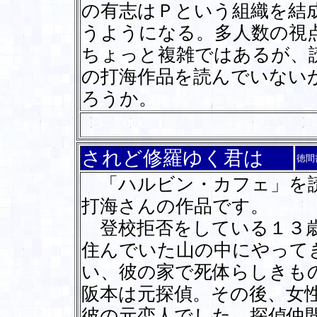
の有志はＰという組織を結
うようになる。多人数の視
ちょっと複雑ではあるが、
の打海作品を読んでいない
ろうか。
されど修羅ゆく君は
徳間
「ハルビン・カフェ」を読
打海さんの作品です。
登校拒否をしている１３歳
住んでいた山の中にやって
い、彼の家で死体らしきも
阪本は元探偵。その後、女
彼の元恋人でした。探偵仲