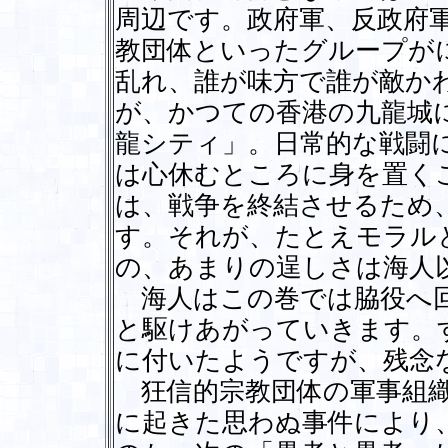
周辺です。政府軍、反政府
教団体といったグループが
乱れ、誰が味方で誰が敵か
が、かつての香港の九龍城
龍シティ」。日常的な戦闘
は心休むところに身を置く
は、戦争を終結させるため
す。それが、たとえモラル
の、あまりの逞しさは海人
海人はこの巻では脇役へ回
と駆けあがっていきます。
に付いたようですが、残念
狂信的宗教団体の軍事組織
に起きた思わぬ事件により