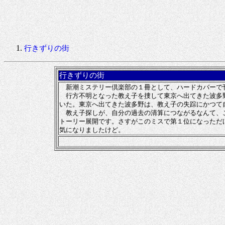
行きずりの街
行きずりの街
新潮ミステリー倶楽部の１冊として、ハードカバーで刊
行方不明となった教え子を捜して東京へ出てきた波多野
いた。東京へ出てきた波多野は、教え子の失踪にかつて
教え子探しが、自分の過去の清算につながるなんて、こ
トーリー展開です。さすがこのミスで第１位になっただ
気になりましたけど。