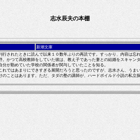
志水辰夫の本棚
新潮文庫
行されたときに読んで以来１０数年ぶりの再読です。すっかり、内容は忘れ
。かつて高校教師をしていた彼は、教え子であった妻との結婚をスキャンダ
自分が勤めていた学校の関係者が関与していたことを知る。
れではあまりにできすぎる展開だろうと思ったのですが、志水さん、うまい
けのことはあります。ただ、タダの塾の講師が、ハードボイルド小説の私立