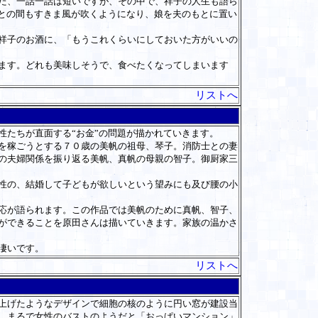
た、一話一話は短いですが、その中で、祥子の人生も語ら
夫との間もすきま風が吹くようになり、娘を夫のもとに置い
祥子のお酒に、「もうこれくらいにしておいた方がいいの
ます。どれも美味しそうで、食べたくなってしまいます
リストへ
たちが直面する“お金”の問題が描かれていきます。
を稼ごうとする７０歳の美帆の祖母、琴子。消防士との妻
の夫婦関係を振り返る美帆、真帆の母親の智子。御厨家三
性の、結婚して子どもが欲しいという望みにも及び腰の小
応が語られます。この作品では美帆のために真帆、智子、
ができることを原田さんは描いていきます。家族の温かさ
凄いです。
リストへ
上げたようなデザインで細胞の核のように円い窓が建設当
、まるで女性のバストのようだと「おっぱいマンション」