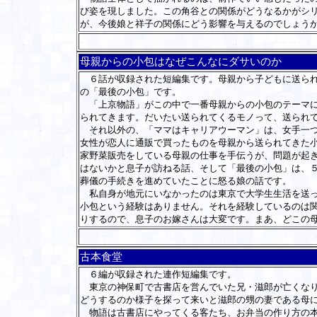
び姿を現しました。この角谷との関係がどうなるかがシ
が、今後娘と祥子の関係にどう影響を与えるのでしょう
母親からの小包はなぜこんなにダサいのか
６話が収録された短編集です。母親から子どもに送られ
の「最後の小包」です。
「上京物語」がこの中で一番母親からの小包のテーマに
られてきます。だいたい送られてくるモノって、送られ
それ以外の、「ママはキャリアウーマン」は、女手一つ
女性が恋人に通販で買ったものを母親から送られてきた小
家野菜販売をしている母親の仕事を手伝うが、問題が起
はないかと息子が訪ねる話、そして「最後の小包」は、
葬儀の手続きを進めていたことに怒る娘の話です。
私自身が地元にいなかったのは東京で大学生生活を送っ
小包という経験はありません。それを経験しているのは
りするので、息子のお嫁さんは大変です。まあ、どこの
古本食堂
６編が収録された連作短編集です。
東京の神保町で古書店を営んでいた兄・滋郎が亡くなり
どうするのか様子を探って来いと滋郎の甥の妻である母
物語は古書店にやってくる客たち、お弁当の作り方の本