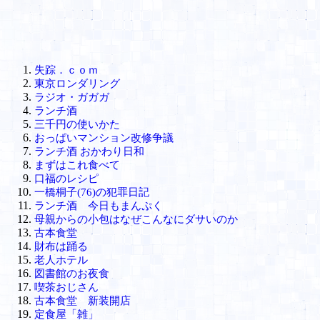
失踪．ｃｏｍ
東京ロンダリング
ラジオ・ガガガ
ランチ酒
三千円の使いかた
おっぱいマンション改修争議
ランチ酒 おかわり日和
まずはこれ食べて
口福のレシピ
一橋桐子(76)
の犯罪日記
ランチ酒 今日もまんぷく
母親からの小包はなぜこんなにダサいのか
古本食堂
財布は踊る
老人ホテル
図書館のお夜食
喫茶おじさん
古本食堂 新装開店
定食屋「雑」