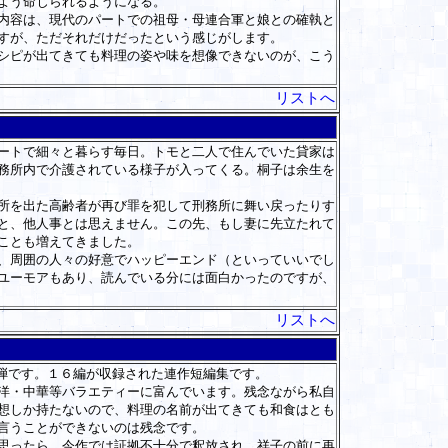
よう命じられるようになる。
内容は、現代のパートでの祖母・母連合軍と娘との確執と
すが、ただそれだけだったという感じがします。
シピが出てきても料理の姿や味を想像できないのが、こう
リストへ
ートで細々と暮らす毎日。トモと二人で住んでいた貸家は
務所内で介護されている様子が入ってくる。桐子は余生を
所を出た高齢者が再び罪を犯して刑務所に舞い戻ったりす
と、他人事とは思えません。この先、もし妻に先立たれて
ことも増えてきました。
、周囲の人々の好意でハッピーエンド（といっていいでし
ユーモアもあり、読んでいる分には面白かったのですが、
リストへ
弾です。１６編が収録された連作短編集です。
洋・中華等バラエティーに富んでいます。残念ながら私自
想しか持たないので、料理の名前が出てきても和食はとも
言うことができないのは残念です。
思ったら、今作では証拠不十分で釈放され、祥子の前に再