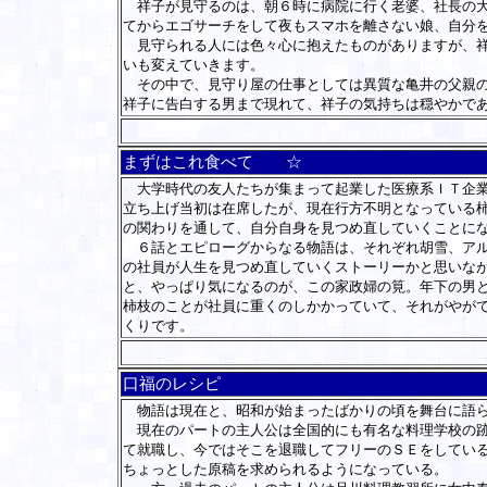
祥子が見守るのは、朝６時に病院に行く老婆、社長の大
てからエゴサーチをして夜もスマホを離さない娘、自分
見守られる人には色々心に抱えたものがありますが、祥
いも変えていきます。
その中で、見守り屋の仕事としては異質な亀井の父親の
祥子に告白する男まで現れて、祥子の気持ちは穏やかで
まずはこれ食べて ☆
大学時代の友人たちが集まって起業した医療系ＩＴ企業
立ち上げ当初は在席したが、現在行方不明となっている
の関わりを通して、自分自身を見つめ直していくことに
６話とエピローグからなる物語は、それぞれ胡雪、アル
の社員が人生を見つめ直していくストーリーかと思いな
と、やっぱり気になるのが、この家政婦の筧。年下の男
柿枝のことが社員に重くのしかかっていて、それがやが
くりです。
口福のレシピ
物語は現在と、昭和が始まったばかりの頃を舞台に語
現在のパートの主人公は全国的にも有名な料理学校の跡
て就職し、今ではそこを退職してフリーのＳＥをしてい
ちょっとした原稿を求められるようになっている。