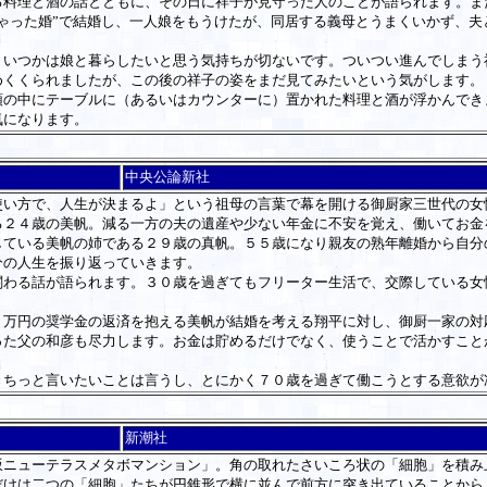
料理と酒の話とともに、その日に祥子が見守った人のことが語られます。ま
ゃった婚”で結婚し、一人娘をもうけたが、同居する義母とうまくいかず、
いつかは娘と暮らしたいと思う気持ちが切ないです。ついつい進んでしまう
めくくられましたが、この後の祥子の姿をまだ見てみたいという気がします。
の中にテーブルに（あるいはカウンターに）置かれた料理と酒が浮かんでき
気になります。
中央公論新社
い方で、人生が決まるよ」という祖母の言葉で幕を開ける御厨家三世代の女性
２４歳の美帆。減る一方の夫の遺産や少ない年金に不安を覚え、働いてお金
している美帆の姉である２９歳の真帆。５５歳になり親友の熟年離婚から自分
分の人生を振り返っていきます。
わる話が語られます。３０歳を過ぎてもフリーター生活で、交際している女
。
万円の奨学金の返済を抱える美帆が結婚を考える翔平に対し、御厨一家の対
った父の和彦も尽力します。お金は貯めるだけでなく、使うことで活かすこと
ちっと言いたいことは言うし、とにかく７０歳を過ぎて働こうとする意欲が
新潮社
ニューテラスメタボマンション」。角の取れたさいころ状の「細胞」を積み
だけは二つの「細胞」たちが円錐形で横に並んで前方に突き出ていることから