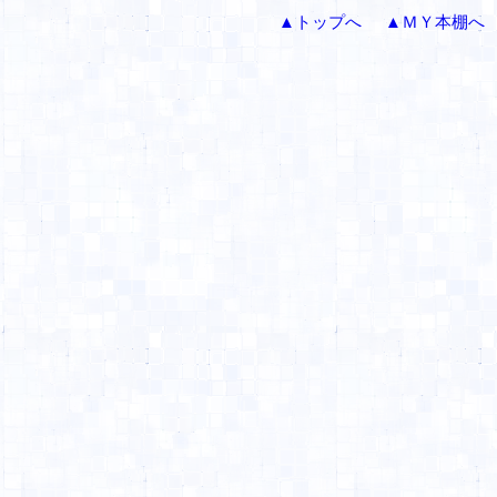
▲トップへ
▲ＭＹ本棚へ