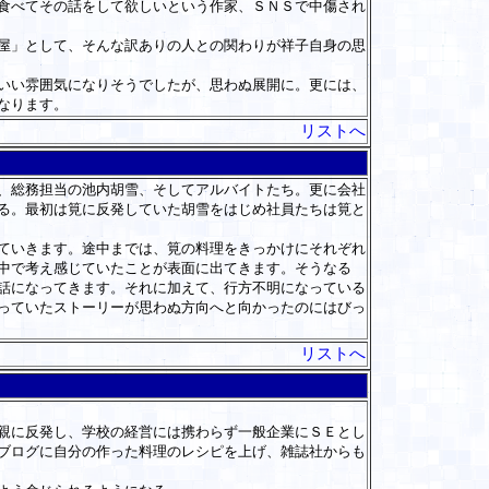
食べてその話をして欲しいという作家、ＳＮＳで中傷され
屋」として、そんな訳ありの人との関わりが祥子自身の思
いい雰囲気になりそうでしたが、思わぬ展開に。更には、
なります。
リストへ
、総務担当の池内胡雪、そしてアルバイトたち。更に会社
る。最初は筧に反発していた胡雪をはじめ社員たちは筧と
ていきます。途中までは、筧の料理をきっかけにそれぞれ
中で考え感じていたことが表面に出てきます。そうなる
話になってきます。それに加えて、行方不明になっている
っていたストーリーが思わぬ方向へと向かったのにはびっ
リストへ
親に反発し、学校の経営には携わらず一般企業にＳＥとし
ブログに自分の作った料理のレシピを上げ、雑誌社からも