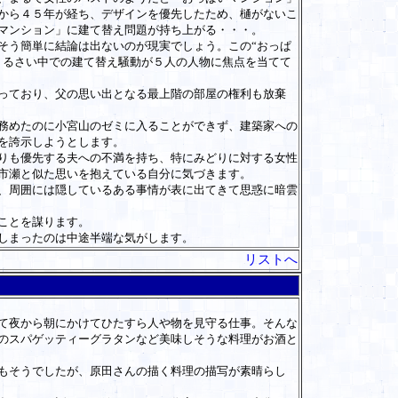
から４５年が経ち、デザインを優先したため、樋がないこ
マンション」に建て替え問題が持ち上がる・・・。
そう簡単に結論は出ないのが現実でしょう。この“おっぱ
うるさい中での建て替え騒動が５人の人物に焦点を当てて
っており、父の思い出となる最上階の部屋の権利も放棄
務めたのに小宮山のゼミに入ることができず、建築家への
を誇示しようとします。
りも優先する夫への不満を持ち、特にみどりに対する女性
市瀬と似た思いを抱えている自分に気づきます。
、周囲には隠しているある事情が表に出てきて思惑に暗雲
ことを謀ります。
しまったのは中途半端な気がします。
リストへ
て夜から朝にかけてひたすら人や物を見守る仕事。そんな
のスパゲッティーグラタンなど美味しそうな料理がお酒と
もそうでしたが、原田さんの描く料理の描写が素晴らし