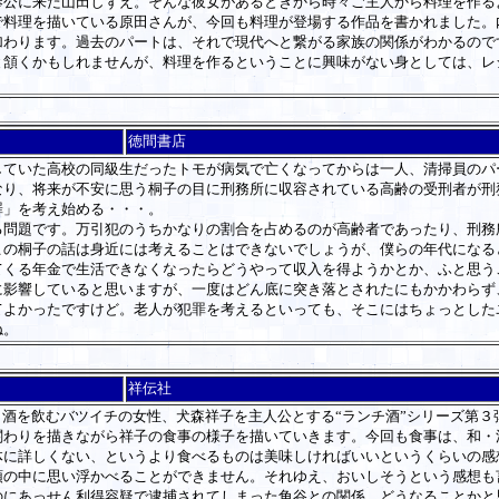
公に来た山田しずえ。そんな彼女があるときから時々ご主人から料理を作る
理を描いている原田さんが、今回も料理が登場する作品を書かれました。
加わります。過去のパートは、それで現代へと繋がる家族の関係がわかるので
頷くかもしれませんが、料理を作るということに興味がない身としては、レ
徳間書店
ていた高校の同級生だったトモが病気で亡くなってからは一人、清掃員のパ
なり、将来が不安に思う桐子の目に刑務所に収容されている高齢の受刑者が刑
罪」を考え始める・・・。
問題です。万引犯のうちかなりの割合を占めるのが高齢者であったり、刑務
この桐子の話は身近には考えることはできないでしょうが、僕らの年代になる
てくる年金で生活できなくなったらどうやって収入を得ようかとか、ふと思う
影響していると思いますが、一度はどん底に突き落とされたにもかかわらず
てよかったですけど。老人が犯罪を考えるといっても、そこにはちょっとした
ね。
祥伝社
酒を飲むバツイチの女性、犬森祥子を主人公とする“ランチ酒”シリーズ第３
わりを描きながら祥子の食事の様子を描いていきます。今回も食事は、和・
体に詳しくない、というより食べるものは美味しければいいというくらいの感
頭の中に思い浮かべることができません。それゆえ、おいしそうという感想も
にあっせん利得容疑で逮捕されてしまった角谷との関係。どうなることかと