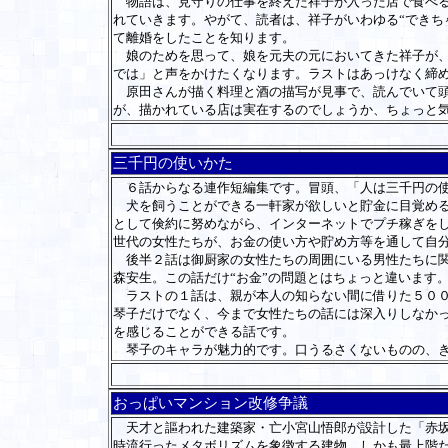
物語は、見守りの仕事を終えた祥子が入った店で食べる
れていきます。やがて、読者は、祥子がいわゆる“できち
て離婚をしたことを知ります。
娘のためを思って、娘を元夫の元においてきた祥子が、
では」と声をかけたくなります。ラストはあっけなく締
原田さんが描く料理と酒の描写が見事で、読んでいて頭
が、描かれている店は実在するのでしょうか、ちょっと
三千円の使いかた
６話からなる連作短編集です。冒頭、「人は三千円の使
犬を飼うことができる一軒家が欲しいと貯金に目覚める
として倹約に努めながら、インターネットでプチ稼ぎを
世代の女性たちが、お金の使い方や貯め方等を通して自
後半２話は御厨家の女性たちの周囲にいる男性たちに関
森安生。この話だけ“お金”の問題とはちょっと違います
ラストの１話は、親が本人の知らない間に借りた５００
琴子だけでなく、今まで女性たちの話には深入りしなか
を感じることができる話です。
琴子のキャラが魅力的です。口うるさくないものの、き
おっぱいマンション改修争議
天才と謳われた建築家・亡小宮山悟郎が設計した「赤坂
時流行ったメタボリズムを象徴する建物。しかも最上階