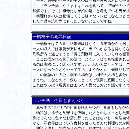
一方、過去のパートの主人公は品川料理教習所に女中奉
「ランチ酒」や「まずはこれを食べて」で物語の中で料
和解です。そこに祖母たちが娘の婿にと考えている男が
料理好きの人は登場してくる様々なレシピになるほどと
した作品を読む際にもったいないところですね。
一橋桐子の犯罪日記
一橋桐子は７６歳。結婚経験はなく、３年前から同居し
一人の収入では家賃が支払えず、出ていかざるを得なく
刑務所内で過ごそうと「長く刑務所に入っていられる犯
ここに描かれる桐子の話は、よくテレビでも報道される
るのは実際によく聞く話ですよね。若い人にとっては、
一人になったらどうやって生活しようかとか、先細りし
この物語の主人公、桐子の場合は、桐子の人柄も多分に
ょうね）になるので、僕らにとっては現実に直面しなく
これはやっぱり現実とはまったく異なるおとぎ話ですよ
ランチ酒 今日もまんぷく
真夜中の“見守り”の仕事を終えた後の、食事をしながら
物語は、祥子と見守りを依頼した人とのちょっとした関
身はそんなに色々なお店に行ったことはないし、料理自
かく、洋食等はどういう食材を使ったどんな料理なのか
物語全体として描かれるのは、前作でいい感じだったの