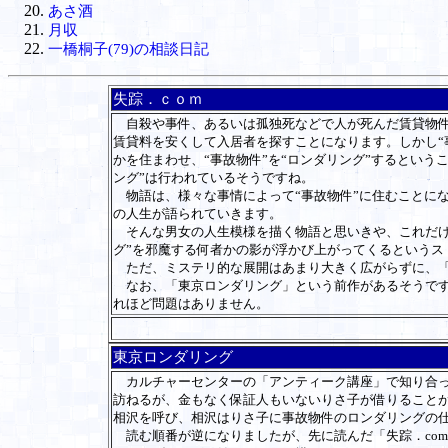
あさ酒
月収
一橋桐子(79)の相談日記
失踪．ｃｏｍ
自殺や事件、あるいは孤独死などで人が死んだ賃貸物件は
賃貸料を安くして入居者を探すことになります。しかし“
かを住まわせ、“事故物件”を“ロンダリング”するとい
ング”は行われているそうですね。
物語は、様々な事情によって“事故物件”に住むことにな
の人生が語られていきます。
そんな男女の人生模様を描く物語と思いきや、これだけ
グ”を邪魔する何者かの影が浮かび上がってくるというス
ただ、ミステリ的な展開はあまり大きく広がらずに、「
なお、「東京ロンダリング」という前作があるそうです
れほど問題はありません。
東京ロンダリング
カルチャーセンターの「アンティーク講座」で知り合っ
訪ねるが、金もなく保
証人もいないりさ子が借りること
相沢を呼び、相
沢はりさ子に事故物件のロンダリングの
読む順番が逆になりましたが、先に読んだ「失踪
．c