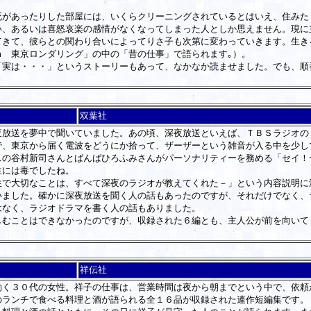
死があったりした部屋には、いく
らクリーニングされているとはいえ、住みた
い、あるいは喜怒哀楽の感情
がなくなってしまった人としか思えません。現に
きて、彼らとの関わり合いによ
ってりさ子も次第に変わっていきます。生き
ｍ
東京ロンダリング」の
中の「昔の仕事」で語られます｡）。
実は・・・」というストーリーも
あって、なかなか読ませました。でも、順
双葉社
放送を夢中で聞いていました。あの頃、深夜放送といえば、ＴＢＳラジオの
で、東京から届く電波をどうにか拾って、ザーザーという雑音が入る中を少し
スの谷村新司さんとばんばひろふみさんがパーソナリティーを務める「セイ！
生には毒でしたね。
で大切なことは、すべて深夜のラジオが教えてくれた－」という内容説明に
ました。確かに深夜放送を聞く人の話もあったのですが、それだけでなく、
はなく、ラジオドラマを書く人の話もありました。
むことはできなかったのですが、収録された６編とも、主人公が前を向いて
祥伝社
く３０代の女性。祥子の仕事は、営業時間は夜から朝までという中で、依頼
のランチで食べる料理と酒が語られる全１６品が収録された連作短編集です。