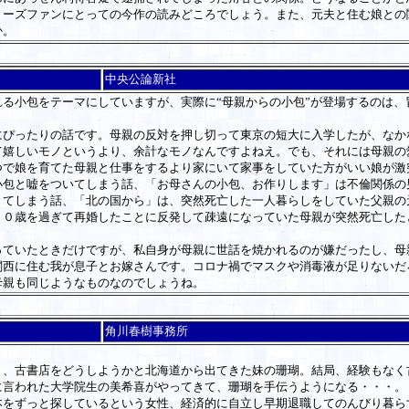
リーズファンにとっての今作の読みどころでしょう。また、元夫と住む娘との
か。
中央公論新社
る小包をテーマにしていますが、実際に“母親からの小包”が登場するのは、
ぴったりの話です。母親の反対を押し切って東京の短大に入学したが、なか
て嬉しいモノというより、余計なモノなんですよねえ。でも、それには母親の
で娘を育てた母親と仕事をするより家にいて家事をしていた方がいい娘が激
包と嘘をついてしまう話、「お母さんの小包、お作りします」は不倫関係の男
きてしまう話、「北の国から」は、突然死亡した一人暮らしをしていた父親の
５０歳を過ぎて再婚したことに反発して疎遠になっていた母親が突然死亡した
ていたときだけですが、私自身が母親に世話を焼かれるのが嫌だったし、母
関西に住む我が息子とお嫁さんです。コロナ禍でマスクや消毒液が足りないだ
母親も同じようなものなのでしょうね。
角川春樹事務所
、古書店をどうしようかと北海道から出てきた妹の珊瑚。結局、経験もなく
に言われた大学院生の美希喜がやってきて、珊瑚を手伝うようになる・・・。
をずっと探しているという女性、経済的に自立し早期退職してのんびり暮ら