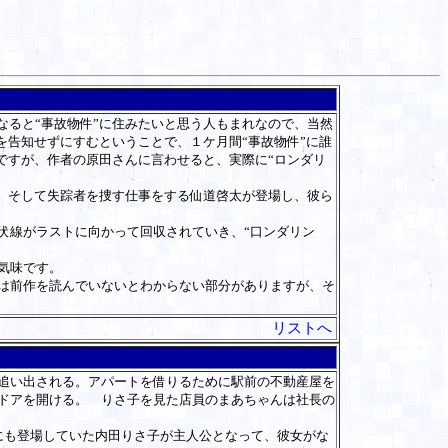
ると“事故物件”に住みたいと思う人もまれなので、当然
を告知せずにすむということで、１ケ月間“事故物件”に誰
ですが、作者の原田さんに言わせると、実際に“ロンダリ
、そして失踪者を捜す仕事をする仙道啓太が登場し、彼ら
伏線がラストに向かって回収されていき、“口ンダリン
気味です。
は前作を読んでいないとわからない部分がありますが、そ
リストへ
追い出される。アパートを借りるために駅前の不動産屋を
ドアを開ける。 りさ子を見た店員のまあちゃんは社長の
にも登場していた内田りさ子が主人公となって、彼
女がな