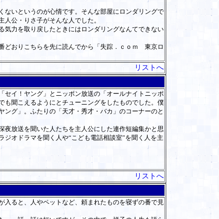
くないというのが心情です。そんな部屋にロ
ンダリングで
主人公・りさ子がそんな人でした。
る気力を取り戻したときにはロンダリングな
んてできない
番どおりこちらを先に読んでから「失踪
．ｃｏｍ
東京ロ
リストへ
「セイ！ヤング」とニッポン放送の「オールナイトニッポ
でも聞こえるようにとチューニングをしたものでした。僕
ヤング」。ふたりの「天才・秀才・バカ」のコーナーのと
深夜放送を聞いた人たちを主人公にした連作短編集かと思
ラジオドラマを聞く人や“こども電話相談室”を聞く人を主
リストへ
が入ると、人やペットなど、頼まれたものを寝ずの番で見