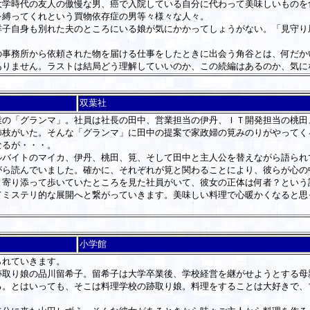
学時代の友人の傲慢な男、癌で入院している自分に代わって美味しいものを
を縛ってくれという買物依存症の男等々様々な人々。
子自身も別れた夫のところにいる娘が気にかかってしょうがない。「見守り
事務所から依頼された物を届ける仕事をしたときに出会う角谷とは、何だか
ありません。ラストは結局どう理解していいのか、この続編はあるのか、気に
双葉社
の「グランマ」。社員は社長の田中、営業担当の伊丹、ＩＴ開発担当の桃田
柿枝がいた。そんな「グランマ」に田中の提案で家政婦の筧みのりがやってく
なるが・・・。
バイトのマイカ、伊丹、桃田、筧、そして田中と主人公を替えながら語られ
がら読んでいました。確かに、それぞれが筧と関わることにより、彼らが心の
と寄り添って歩いていたところを見た社員がいて、彼女の正体は何者？という
てミステリ的な展開へと繋がっていきます。美味しい料理で心暖かくなると思
小学館
られていきます。
取り娘の品川留希子。留希子は大学卒業後、学校経営を継がせようとする母
る。とはいっても、そこは料理学校の跡取り娘。料理をすることは大好きで、