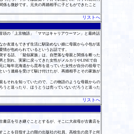
関係も微妙です。元夫の再婚相手に子どもができたこと
リストへ
冒頭の「上京物語」「ママはキャリアウーマン」と最終話
なか友達もできず生活に馴染めない娘に母親から小包が送
愛情が包められているというお話です。
突する話、「疑似家族」は、自堕落な母親と関係を断った
と別れ、実家に戻ってきた女性がメルカリやLINEで自
元に毎年北海道から昆布を送っていた女性が自分の祖母で
という連絡を受けて駆け付けたが、再婚相手とその家族が
親もそれを知っていたので、この物語のような母親からの
ろうと送ったり、ほうとうは売っていないだろうと送った
リストへ
古書店を引き継ぐこととするが、そこに大叔母が古書店を
すことを目指す上の階の出版社の社員、高校生の息子と何