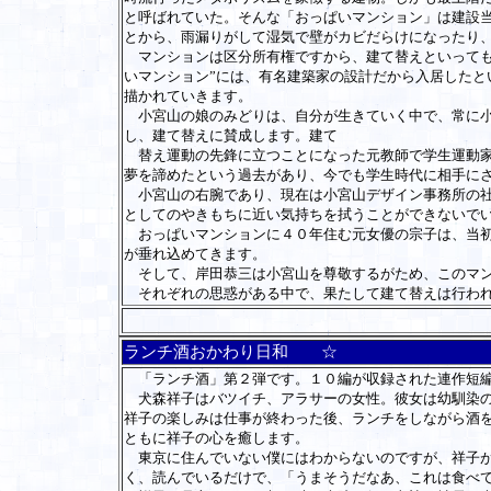
と呼ばれていた。そんな「おっぱいマンション」は建設
とから、雨漏りがして湿気で壁がカビだらけになったり
マンションは区分所有権ですから、建て替えといっても
いマンション”には、有名建築家の設計だから入居した
描かれていきます。
小宮山の娘のみどりは、自分が生きていく中で、常に小
し、建て替えに賛成します。建て
替え運動の先鋒に立つことになった元教師で学生運動家
夢を諦めたという過去があり、今でも学生時代に相手に
小宮山の右腕であり、現在は小宮山デザイン事務所の社
としてのやきもちに近い気持ちを拭うことができないで
おっぱいマンションに４０年住む元女優の宗子は、当初
が垂れ込めてきます。
そして、岸田恭三は小宮山を尊敬するがため、このマン
それぞれの思惑がある中で、果たして建て替えは行われ
ランチ酒おかわり日和 ☆
「ランチ酒」第２弾です。１０編が収録された連作短
犬森祥子はバツイチ、アラサーの女性。彼女は幼馴染の
祥子の楽しみは仕事が終わった後、ランチをしながら酒
ともに祥子の心を癒します。
東京に住んでいない僕にはわからないのですが、祥子が
く、読んでいるだけで、「うまそうだなあ、これは食べ