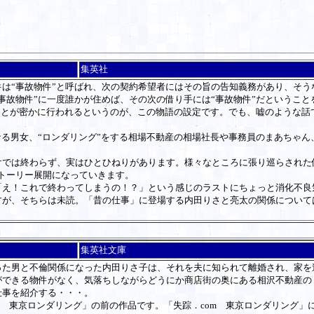
集英社
“事故物件”と呼ばれ、次の契約希望者にはその旨の告知義務があり、そうな
事故物件”に一度誰かが住めば、その次の借り手には“事故物件”だということ
うことが密かに行われるというのが、この物語の設定です。でも、嘘のような話
る男女、“ロンダリング”をする相場不動産の相場社長や事務員のまあちゃん
では終わらず、実はひとひねりがあります。様々なところに張り巡らされた
トーリー展開になっていきます。
え！これで終わってしまうの！？」という感じのラストにちょっと消化不良
が、そちらは未読。「昔の仕事」に登場する内田りさと亮太の関係について
集英社文庫
た男と不倫関係になった内田りさ子は、それを夫に知られて
離婚され、家を
ができる物件がなく、気落ちしながらどうにか商店街の奥に
ある相沢不動産の
仕事を紹介する・・・。
om
東京ロンダリング」の前の作品
です。「失踪
．com
東京ロンダリング」