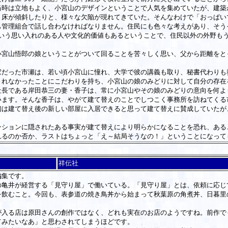
当時は立地もよく、小宮山のデザインということで人気を集めていたが、建築
、床が傾斜したりと、様々な欠陥が現れてきていた。そんなわけで「おっぱい
管理組合で話し合わなければなりません。住民にも色々な考えがあり、そう
という思い入れのある人や文化的価値もあるということで、住民以外の外野も
宮山悟郎の娘ということがついて回ることを苦々しく思い、父から距離をと
だった市瀬は、若い頃小宮山に憧れ、大学で彼の講義も取り、秘書代わりも
されなかったことにこだわりを持ち、小宮山の娘のみどりに対して自分の存在
長である岸田恭三の妻・香子は、常に小宮山やその娘のみどりの意向を何よ
います。そんな香子は、やがて建て替えのことでしつこく事務所を訪ねてくる
は建て替え後の新しい部屋に入居できると思って建て替えに賛成していたが
ションに隠されたある事実が建て替えにより明らかになることを恐れ、ある
るのか否か、ラストはちょっと「え～結局そうなの！」ということになって
祥伝社
編集です。
亀井が経営する「見守り屋」で働いている。「見守り屋」とは、依頼に応じ
を飲むこと。今回も、表参道の焼き鳥丼から始まって秋葉原の角煮丼、日暮里
入る店は原田さんの創作ではなく、どれも実在のお店のようですね。前作で
てみたいなあ」と思わされてしまうほどです。