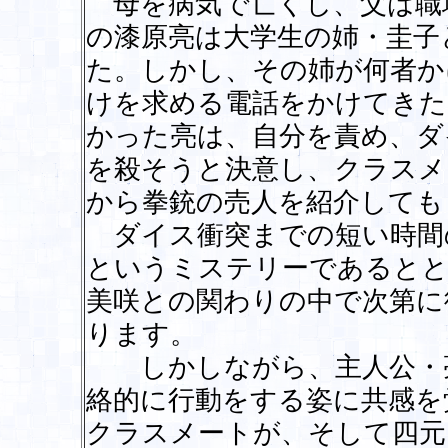
母を病気で亡くし、父は職
の漆原亮は大学生の姉・圭子
た。しかし、その姉が何者か
けを求める電話をかけてきた
かった亮は、自分を責め、ダ
を殺そうと決意し、クラスメ
から拳銃の売人を紹介しても
ダイス衝突までの短い時間
というミステリーであるとと
美咲との関わりの中で次第に
ります。
しかしながら、主人公・亮
絡的に行動をする姿に共感を
クラスメートが、そして四元