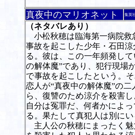
真夜中のマリオネット
集英
（ネタバレあり）
小松秋穂は臨海第一病院救
事故を起こした少年・石田涼
る。彼は、この一年頻発して
の解体魔”であり、犯行現場
で事故を起こしたという。そ
恋人が“真夜中の解体魔”の
ら、復讐のため涼介を殺害し
自分は冤罪だ、何者かによっ
る。果たして真犯人は別にい
主人公の秋穂にまったく魅