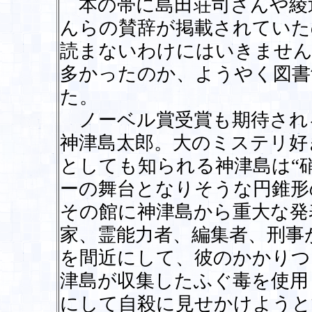
本の帯に島田荘司さんや綾
んらの賛辞が掲載されていた
読まないわけにはいきません
多かったのか、ようやく図書
た。
ノーベル賞受賞も期待され
神津島太郎。大のミステリ好
としても知られる神津島は“
ーの舞台となりそうな円錐形
その館に神津島から重大な発
家、霊能力者、編集者、刑事
を間近にして、彼のかかりつ
津島が収集したふぐ毒を使用
にして自殺に見せかけようと