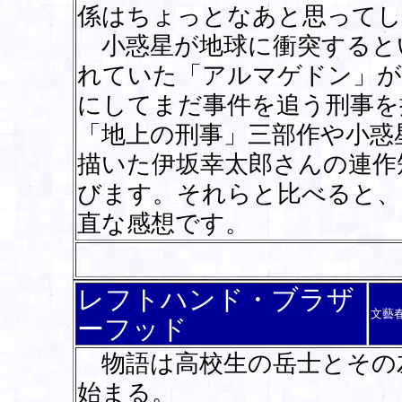
係はちょっとなあと思ってし
小惑星が地球に衝突すると
れていた「アルマゲドン」が
にしてまだ事件を追う刑事を
「地上の刑事」三部作や小惑
描いた伊坂幸太郎さんの連作
びます。それらと比べると、
直な感想です。
レフトハンド・ブラザ
文藝
ーフッド
物語は高校生の岳士とその
始まる。