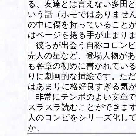
る、友達とは言えない多田と
いう話（ホモではありませ
の中に傷を持っていること
はページを捲る手が止まり
彼らが出会う自称コロンビ
売人の星など、登場人物が
も各章の初めに書かれてい
りに劇画的な挿絵です。ただ
はあまりに格好良すぎる気
非常にテンポのよい文章で
スラスラ読むことができま
人のコンビをシリーズ化し
か。