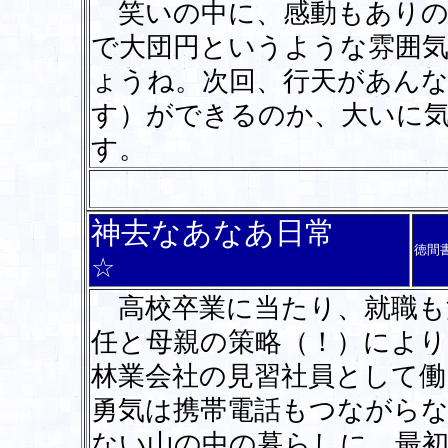
笑いの中に、感動もありの
で大団円というような雰囲
ょうね。次回、行天があん
す）ができるのか、大いに
す。
神去なあなあ日常
徳間
☆
高校卒業に当たり、就職も
任と母親の策略（！）により
林業会社の見習社員として働
勇気は携帯電話もつながら
ない山の中の暮らしに、最