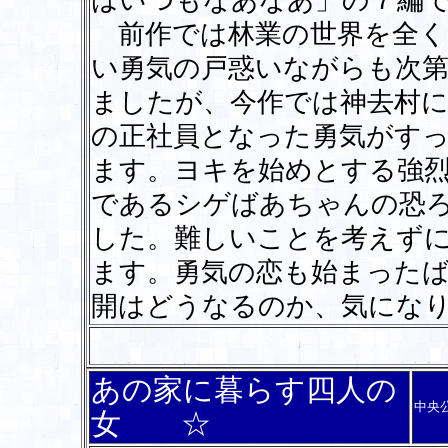
はいつもなあなあ」の７編
前作では林業の世界を全く
い勇気の戸惑いながらも次
ましたが、今作では神去村に
の正社員となった勇気がす
ます。ヨキを始めとする強
であるシゲばあちゃんの恐
した。難しいことを考えず
ます。勇気の恋も始まった
開はどうなるのか、気にな
あの家に暮らす四人の
中央
女 ☆