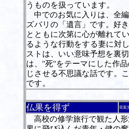
うものを扱っています。
中でのお気に入りは、全編
ズバリの「遺言」です。好
とともに次第に心が離れて
るような行動をする妻に対
ストは、いい意味予想を裏切
は、"死"をテーマにした作
じさせる不思議な話です。こ
です。
仏果を得ず
双葉
高校の修学旅行で観た人形
界に飛び込んだ青年・健の奮