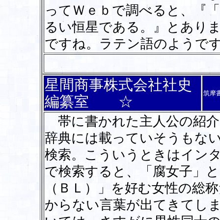
ってＷｅｂで調べると、『
るい恒星である。』とあり
ですね。ラテン語のようで
星間商事株式会社社史
筑摩
編纂室 ☆
帯に書かれた主人公の紹介
辞典には載っていそうもな
検索。こういうときはイン
で検索すると、「腐女子」
（ＢＬ）」を好む女性の総
からない言葉が出てきてし