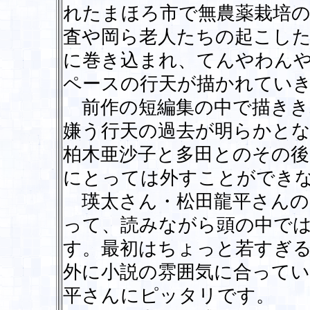
れたまほろ市で無農薬栽培
査や岡ら老人たちの起こし
に巻き込まれ、てんやわん
ペースの行天が描かれてい
前作の短編集の中で描きき
嫌う行天の過去が明らかと
柏木亜沙子と多田とのその
にとっては外すことができ
瑛太さん・松田龍平さんの
って、読みながら頭の中で
す。最初はちょっと若すぎ
外に小説の雰囲気に合ってい
平さんにピッタリです。