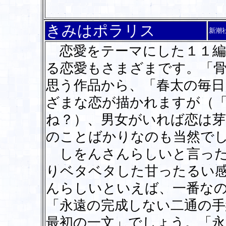
きみはポラリス
新潮
恋愛をテーマにした１１編
る恋愛もさまざまです。「
思う作品から、「春太の毎
ざまな恋が描かれますが（
ね？）、男女がいれば恋は芽
のことばかりなのも当然で
しをんさんらしいと言った
りベタベタした甘ったるい
んらしいといえば、一番な
「永遠の完成しない二通の手
最初の一文」でしょう。「永