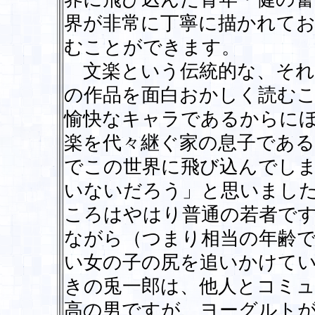
界が非常に丁寧に描かれて
むことができます。
文楽という伝統的な、それ
の作品を面白おかしく読む
愉快なキャラであるからに
楽を代々継ぐ家の息子であ
でこの世界に飛び込んでし
いないだろう」と思いまし
ころはやはり普通の若者です
ながら（つまり相当の年齢
い女の子の尻を追いかけて
きの兎一郎は、他人とコミ
高の男ですが、ヨーグルト