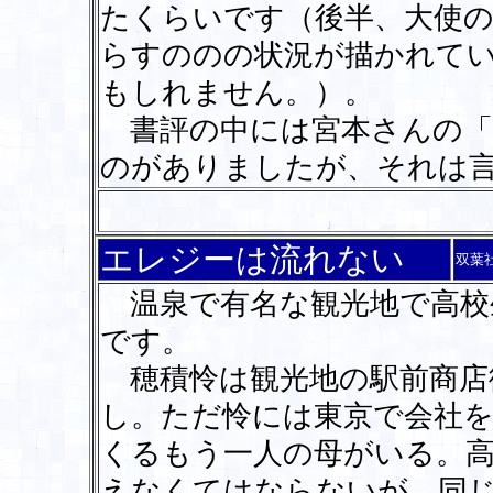
たくらいです（後半、大使
らすののの状況が描かれて
もしれません。）。
書評の中には宮本さんの「
のがありましたが、それは
エレジーは流れない
双葉
温泉で有名な観光地で高校
です。
穂積怜は観光地の駅前商店
し。ただ怜には東京で会社を
くるもう一人の母がいる。
えなくてはならないが、同