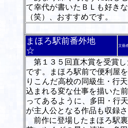
て幸代が書いたＢＬも好き
（笑）、おすすめです。
まほろ駅前番外地
文藝
☆
第１３５回直木賞を受賞し
です。まほろ駅前で便利屋
りこんだ高校の同級生・行
込まれる変な仕事を描いた前
ってあるように、多田・行
が主人公となる作品も収録
前作に登場したまほろ駅裏