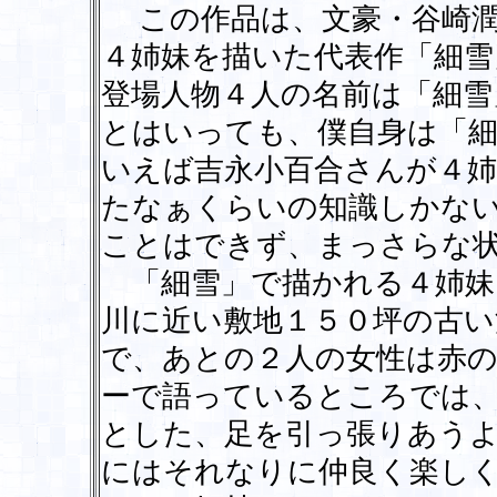
この作品は、文豪・谷崎潤
４姉妹を描いた代表作「細
登場人物４人の名前は「細雪
とはいっても、僕自身は「
いえば吉永小百合さんが４
たなぁくらいの知識しかな
ことはできず、まっさらな
「細雪」で描かれる４姉妹
川に近い敷地１５０坪の古い
で、あとの２人の女性は赤
ーで語っているところでは
とした、足を引っ張りあう
にはそれなりに仲良く楽し