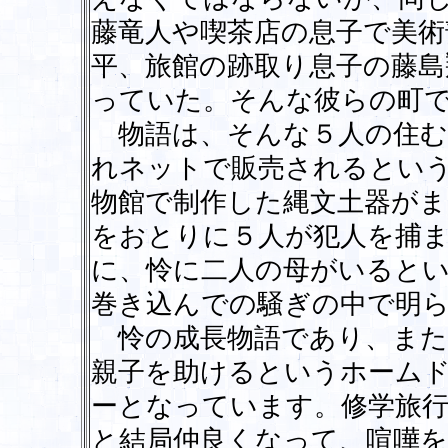
藤竜人や喫茶店の息子で美術
平、旅館の跡取り息子の藤島
っていた。そんな彼らの町
物語は、そんな５人の住む
れネットで販売されるとい
物館で制作した縄文土器が
をおとりに５人が犯人を捕
に、怜に二人の母がいるとい
巻き込んでの騒ぎの中で明
怜の成長物語であり、また
親子を助けるというホーム
ーとなっています。修学旅行
と結局仲良くなって、喧嘩