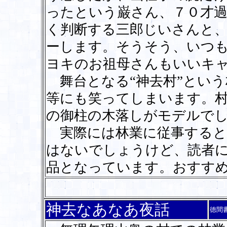
ったという巌さん、７０才
く判断する三郎じいさんと
ーします。そうそう、いつ
ヨキのお祖母さんもいいキ
舞台となる“神去村”という
等にも笑ってしまいます。村
の御柱の木落しがモデルで
実際には林業に従事すると
はないでしょうけど、読者
品となっています。おすす
神去なあなあ夜話
徳間