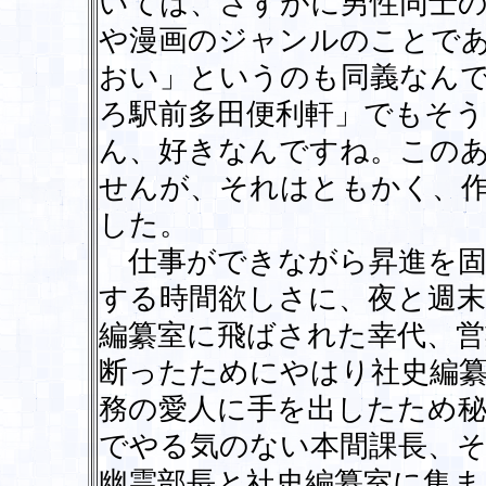
いては、さすがに男性同士の
や漫画のジャンルのことで
おい」というのも同義なん
ろ駅前多田便利軒」でもそ
ん、好きなんですね。この
せんが、それはともかく、
した。
仕事ができながら昇進を固
する時間欲しさに、夜と週
編纂室に飛ばされた幸代、
断ったためにやはり社史編
務の愛人に手を出したため秘
でやる気のない本間課長、
幽霊部長と社史編纂室に集ま