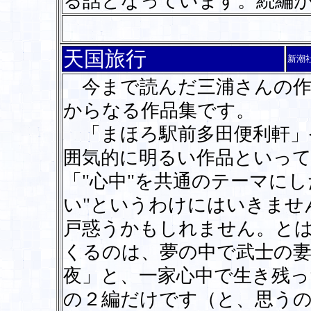
る話となっています。続編
天国旅行
新潮
今まで読んだ三浦さんの作
からなる作品集です。
「まほろ駅前多田便利軒」
囲気的に明るい作品といっ
「"心中"を共通のテーマに
い"というわけにはいきませ
戸惑うかもしれません。とは
くるのは、夢の中で武士の
夜」と、一家心中で生き残っ
の２編だけです（と、思うの