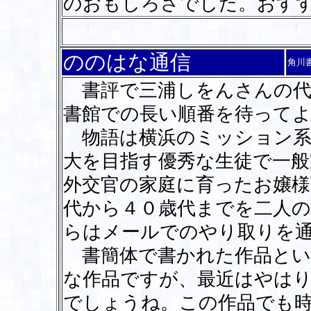
のおもしろさでした。おす
ののはな通信
角川
書評で三浦しをんさんの代
書館での長い順番を待って
物語は横浜のミッション系
大を目指す優秀な生徒で一般
外交官の家庭に育ったお嬢様
代から４０歳代までを二人
らはメールでのやり取りを
書簡体で書かれた作品とい
な作品ですが、最近はやは
でしょうね。この作品でも