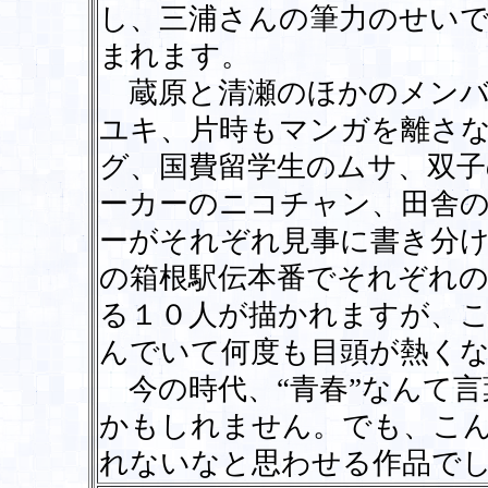
し、三浦さんの筆力のせい
まれます。
蔵原と清瀬のほかのメンバ
ユキ、片時もマンガを離さ
グ、国費留学生のムサ、双
ーカーのニコチャン、田舎
ーがそれぞれ見事に書き分
の箱根駅伝本番でそれぞれ
る１０人が描かれますが、
んでいて何度も目頭が熱く
今の時代、“青春”なんて言
かもしれません。でも、こん
れないなと思わせる作品で