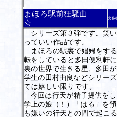
まほろ駅前狂騒曲
文藝
☆
シリーズ第３弾です。笑い
っていい作品です。
まほろの駅裏で娼婦をする
転をしていると多田便利軒
裏の世界で生きる星、多田が
学生の田村由良などシリー
ては嬉しい限りです。
今回は行天が精子提供をし
学上の娘（！）「はる」を
も嫌いの行天との間で起こる