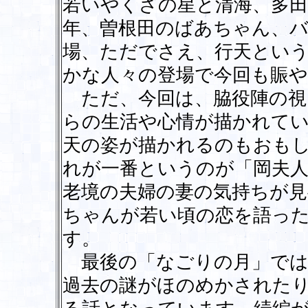
若いやくざの星と清海、多田
年、曽根田のばあちゃん、
場、ただでさえ、行天とい
かな人々の登場で今回も賑
ただ、今回は、脇役陣の視
らの生活や心情が描かれて
天の姿が描かれるのもおも
れが一番というのが「岡夫
老境の夫婦の妻の気持ちが
ちゃんが若い頃の恋を語っ
す。
最後の「なごりの月」では
過去の謎がほのめかされた