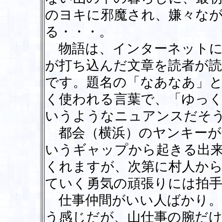
のヨキに邪魔され、嫌々な
る・・・。
物語は、インターネットに
が打ち込んだ文章を読者が
です。題名の「なあなあ」
く使われる言葉で、「ゆっ
いうようなニュアンスだそ
都会（横浜）のヤンキーが
いうギャップから起きる出
くれますが、次第に村人か
ていく勇気の頑張りには拍
仕事仲間がいい人ばかり。
う感じだが、山仕事の腕だけ