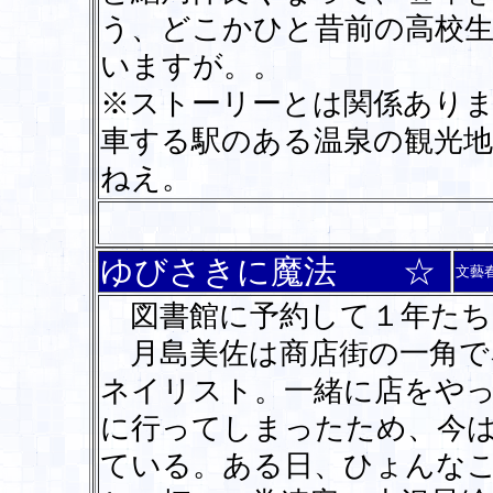
う、どこかひと昔前の高校
いますが。。
※ストーリーとは関係あり
車する駅のある温泉の観光
ねえ。
ゆびさきに魔法 ☆
文藝
図書館に予約して１年たち
月島美佐は商店街の一角で
ネイリスト。一緒に店をや
に行ってしまったため、今
ている。ある日、ひょんな