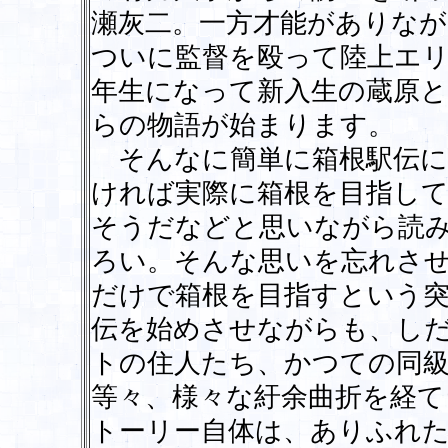
瀬灰二。一方才能がありな
ついに監督を殴って陸上エリ
年生になって新入生の蔵原と
らの物語が始まります。
そんなに簡単に箱根駅伝に
ければ実際に箱根を目指し
そうだなどと思いながら読
ろい。そんな思いを忘れさ
だけで箱根を目指すという突
伝を始めさせながらも、し
トの住人たち、かつての同
等々、様々な紆余曲折を経て
トーリー自体は、ありふれ