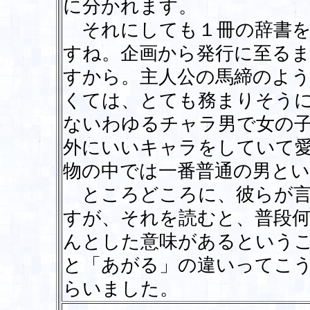
に分かれます。
それにしても１冊の辞書を
すね。企画から発行に至る
すから。主人公の馬締のよ
くては、とても務まりそう
ないわゆるチャラ男で女の
外にいいキャラをしていて
物の中では一番普通の男と
ところどころに、彼らが言
すが、それを読むと、普段
んとした意味があるという
と「あがる」の違いってこ
らいました。