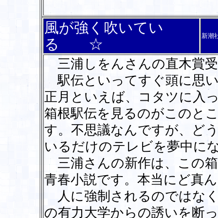
風が強く吹いてい
新潮
る ☆
三浦しをんさんの直木賞受
駅伝といってすぐ頭に思い
正月といえば、コタツに入
箱根駅伝を見るのがこのと
す。不思議なんですが、ど
いるだけのテレビを夢中に
三浦さんの新作は、この箱
青春小説です。本当にど真ん
人に強制されるのではなく
の有力大学からの誘いを断っ