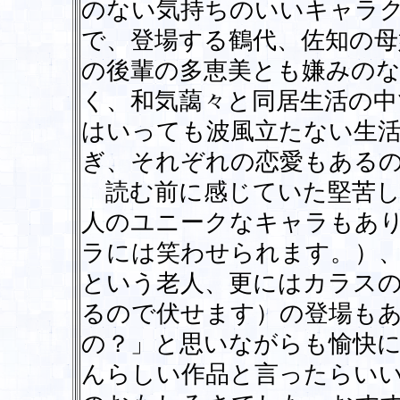
のない気持ちのいいキャラ
で、登場する鶴代、佐知の母
の後輩の多恵美とも嫌みの
く、和気藹々と同居生活の中
はいっても波風立たない生
ぎ、それぞれの恋愛もある
読む前に感じていた堅苦し
人のユニークなキャラもあ
ラには笑わせられます。）
という老人、更にはカラス
るので伏せます）の登場も
の？」と思いながらも愉快
んらしい作品と言ったらい