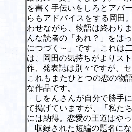
を書く手伝いをしろとアパ
らもアドバイスをする岡田
わせながら、物語は終わり
んな読者の「あれ？」をは
につづく～」です。これは
は、岡田の気持ちがよりス
作、発表誌は別々ですが、
これもまたひとつの恋の物
な作品です。
しをんさんが自分で勝手に
て掲げていますが、「私た
には納得。恋愛の王道はや
収録された短編の題名にな