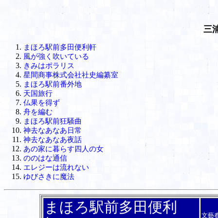
三
まほろ駅前多田便利軒
風が強く吹いている
きみはポラリス
星間商事株式会社社史編纂室
まほろ駅前番外地
天国旅行
仏果を得ず
舟を編む
まほろ駅前狂騒曲
神去なあなあ日常
神去なあなあ夜話
あの家に暮らす四人の女
ののはな通信
エレジーは流れない
ゆびさきに魔法
まほろ駅前多田便利
文藝