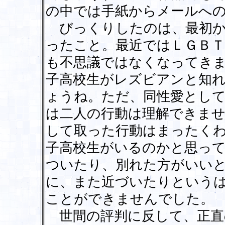
の中では手紙からメールへ
びっくりしたのは、最初か
ったこと。最近ではＬＧＢＴ
も不思議ではなくなってき
子高校生がレズビアンと知
ょうね。ただ、同性愛とし
は二人の行動は理解できま
して取った行動はまったく
子高校生がいるのかと思っ
ついたり、別れた方がいい
に、また近づいたりという
ことができませんでした。
世間の評判に反して、正直