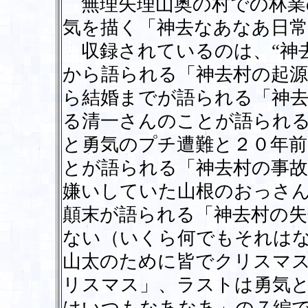
無理矢理山奥の村での林業
気を描く「神去なあなあ日常
収録されているのは、“神去
から語られる「神去村の起
ら結婚までが語られる「神去
る清一さんのことが語られ
と勇気のプチ遭難と２０年前
とが語られる「神去村の事故
嫌いしていた山根のおっさ
顛末が語られる「神去村の
ない（いくら何でもそれは
山太のために皆でクリスマ
リスマス」、ラストは勇気