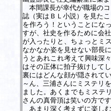
本間課長が幸代が職場のコ
誌（実はＢＬ小説）を見たこ
を作ろう！ということにな
すが、社史を作るために会
が入ったりと、ちょっとミ
なかなか姿を見せない部長
うとあれこれ考えて興味深
はその正体に拍子抜けして
裏にはどんな顔が隠されて
～ん、三浦さんにミステリ
ました。あくまでもミステ
さんの真骨頂は笑いの方で
あまり深く考えずに楽しむ