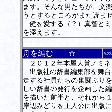
ます。そんな男たちが、文
うとするところがまた読ま
健を愛する（？）真智とミ
を添えます。
舟を編む ☆
光文
２０１２年本屋大賞ノミネ
出版社の辞書編集部を舞台
走する社員たちの奮闘ぶり
しい辞書の発行を企画した編
を描いた前半と、それから１
岸辺みどりを主人公に出版