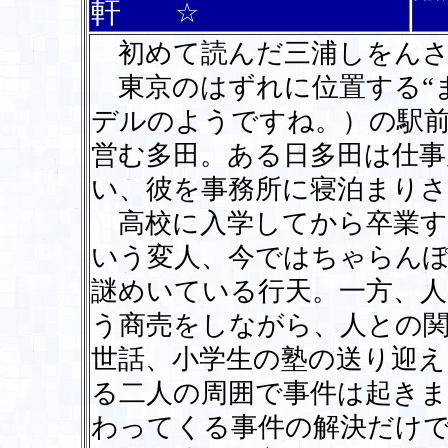
軒
☆
初めて読んだ三浦しをんさ
東京のはずれに位置する“
デルのようですね。）の駅
営む多田。ある日多田は仕事
い、彼を事務所に寝泊まり
高校に入学してから卒業す
いう変人、今ではちゃらん
謎めいている行天。一方、
う商売をしながら、人との
世話、小学生の塾の送り迎え
る二人の周囲で事件は起きま
わってくる事件の解決だけ