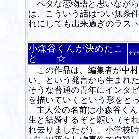
ベタな恋物語と思いながら
は、こういう話はつい無条
れにしても出来過ぎのラス
小森谷くんが決めたこ
小学
と ☆
この作品は、編集者が中村
い」という発言から生まれ
そうな普通の青年にインタ
を描いていくという形をと
主人公の名前は小森谷くん
生と結婚するぞと願い（そ
れ去りましたが）、小学校時