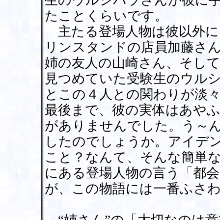
生のウルシバラさんが彼に
たことくらいです。
主たる登場人物は彼以外に
リンスタンドの店員加藤さん
姉の友人の山崎さん、そし
見つめていた受験生のウル
とこの４人との関わりが淡
最後まで、彼の実体はあや
がありませんでした。う～
したのでしょうか。アイデ
こと？なんて、そんな簡単
にある登場人物の言う「都
が、この物語には一番ふさ