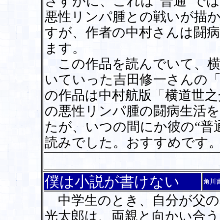
さすがに、これは“普通”で
悪性リンパ腫との戦いが描
すが、作者の中村さんは闘
ます。
この作品を読んでいて、横
いていった吉田修一さんの
の作品は中村航版「横道世之
の悪性リンパ腫の闘病生活を
たが、いつの間にか彼の“普
読みでした。おすすめです
僕は小説が書けない
角川
中学生のとき、自分が父の
光太郎は、両親と向かい合