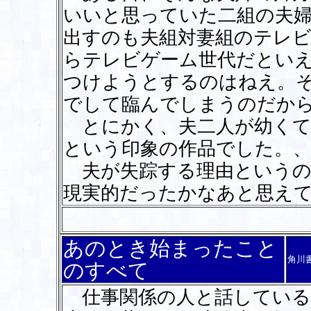
いいと思っていた二組の夫
出すのも夫組対妻組のテレ
らテレビゲーム世代だとい
つけようとするのはねえ。
でして臨んでしまうのだか
とにかく、夫二人が幼くて
という印象の作品でした。
夫が失踪する理由というの
現実的だったかなあと思え
あのとき始まったこと
角川
のすべて
仕事関係の人と話している