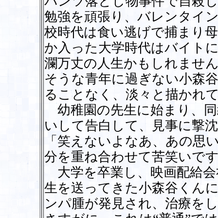
パンツ落とし物事件で自殺
勉強を頑張り、バレンタイ
校時代は食い逃げで捕まり
か入った大学時代はバイト
瀾万丈の人生かもしれませ
そうな青年に過ぎない小森
ることなく、淡々と描かれ
幼稚園の先生に始まり、同
いして告白して、見事に撃
「笑えないよなあ、あの思い
分を重ね合わせて苦笑いで
大学を卒業し、映画配給会
生を送ってきた小森谷くん
ンパ腫が発見され、治療を