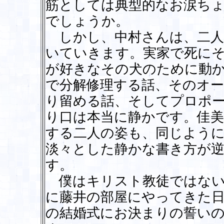
筋としては典型的なお涙ち
でしょうか。
しかし、中村さんは、二人
いていきます。実家で死に
が好きなその犬のために動
で分解修理する話、そのオ
り留める話、そしてプロポ
り口は本当に静かです。佳
する二人の姿も、同じよう
淡々とした静かな書き方が
す。
僕はキリスト教徒ではない
に藤井の部屋にやってきた
の結婚式にお決まりの誓い