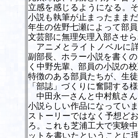
立感を感じるようになる。
小説も執筆が止まったまま
年生の佐野七瀬によって部員
文芸部に無理矢理入部させら
アニメとライトノベルに詳
副部長、ホラー小説を書くの
く中野先輩、部員の小説の校
特徴のある部員たちが、生
「部誌」づくりに奮闘する様
中田永一さんと中村航さん
小説らしい作品になってい
ストーリーではなく予想ど
ろ。これも芝浦工大で実験
ットを書いたということに