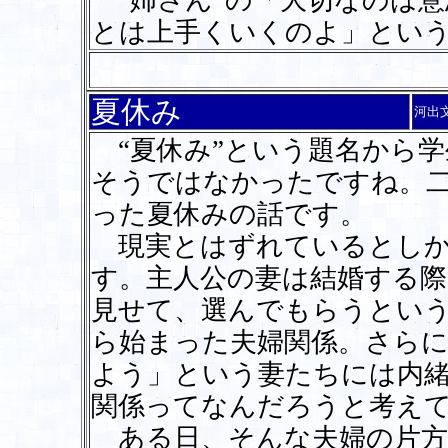
“姉さん”の「大切なのは意
とは上手くいくのよ」とい
夏休み
河出
“夏休み”という題名から学
そうではなかったですね。
った夏休みの話です。
現実とはずれているとしか
す。主人公の妻は結婚する
見せて、選んでもらうとい
ら始まった夫婦関係。さら
よう」という妻たちには内
関係ってなんだろうと考え
ある日、そんな夫婦の片方