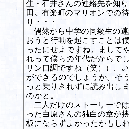
生・石井さんの連絡先を知
田。有楽町のマリオンでの
り・・・
偶然から中学の同級生の連
おうと行動を起こすことは
ったにせよですね。まして
れって僕らの年代だからで
サン口調ですね（笑））、
ができるのでしょうか。そ
っと乗りきれずに読み出し
のかと。
二人だけのストーリーでは
った白原さんの独白の章が
板にならずよかったかもし