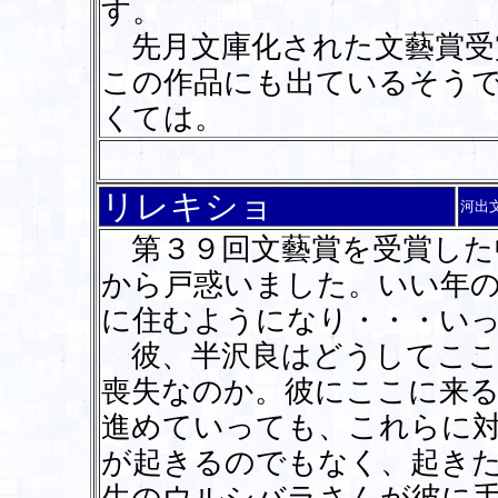
す。
先月文庫化された文藝賞受
この作品にも出ているそう
くては。
リレキショ
河出
第３９回文藝賞を受賞した
から戸惑いました。いい年
に住むようになり・・・い
彼、半沢良はどうしてここ
喪失なのか。彼にここに来
進めていっても、これらに
が起きるのでもなく、起き