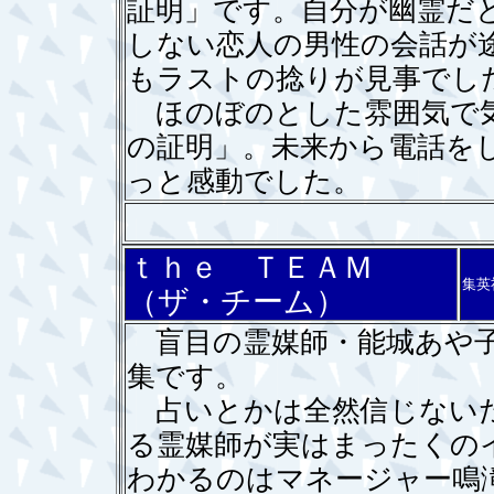
証明」です。自分が幽霊だ
しない恋人の男性の会話が
もラストの捻りが見事でし
ほのぼのとした雰囲気で気
の証明」。未来から電話を
っと感動でした。
ｔｈｅ ＴＥＡＭ
集英
（ザ・チーム）
盲目の霊媒師・能城あや子
集です。
占いとかは全然信じないた
る霊媒師が実はまったくの
わかるのはマネージャー鳴