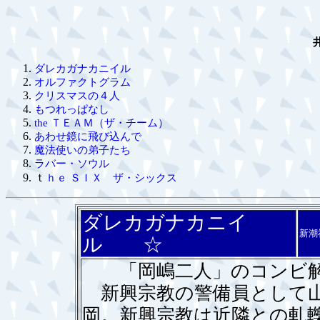
ダレカガナカニイル
オルファクトグラム
クリスマスの４人
もつれっぱなし
the ＴＥＡＭ（ザ・チーム）
あわせ鏡に飛び込んで
魔法使いの弟子たち
ラバー・ソウル
ｔ
ｈｅ ＳＩＸ ザ・シックス
ダレカガナカニイ
新潮
ル ☆
「岡嶋二人」のコンビ解消
新興宗教の警備員として山
岡。新興宗教は近隣との軋