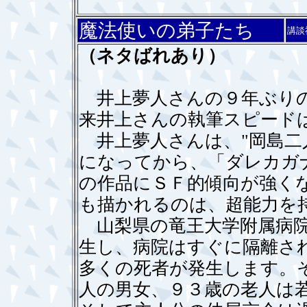
魔法使いの弟子たち
講談
（ネタばれあり）
井上夢人さんの９年ぶりの
来井上さんの執筆スピード
井上夢人さんは、"岡島二
になってから、「ダレカガ
の作品にＳＦ的傾向が強く
も描かれるのは、超能力を
山梨県の竜王大学附属病院
生し、病院はすぐに隔離さ
多くの死者が発生します。
人の男女、９３歳の老人は