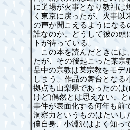
に道場が火事となり教祖は
く東京に戻ったが、火事以
の声が聞こえるようになる
誰なのか。どうして彼の頭
トが待っている。
この本を読んだときには、
たが、その後起こった某宗
品中の宗教は某宗教をモデ
しまう。作品の舞台となる
拠点も山梨県であったのは
けど)偶然とは思えない。
事件が表面化する何年も前
洞察力というものはたいし
僕自身、小淵沢はよく知っ