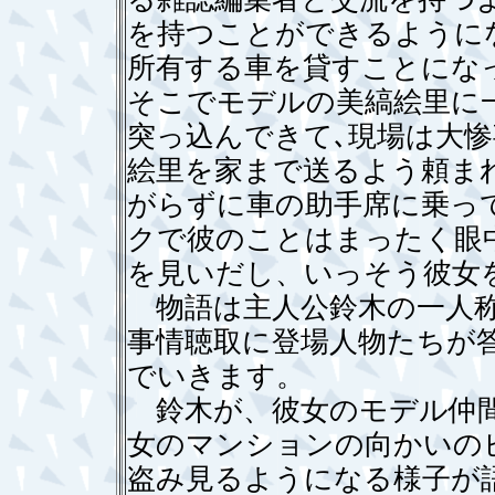
を持つことができるように
所有する車を貸すことにな
そこでモデルの美縞絵里に
突っ込んできて､現場は大惨
絵里を家まで送るよう頼ま
がらずに車の助手席に乗っ
クで彼のことはまったく眼
を見いだし、いっそう彼女
物語は主人公鈴木の一人称
事情聴取に登場人物たちが
でいきます。
鈴木が、彼女のモデル仲間
女のマンションの向かいの
盗み見るようになる様子が