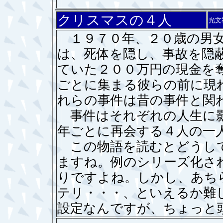
クリスマスの４人
光文
１９７０年、２０歳の男女
は、死体を隠し、事故を隠
ていた２００万円の現金を
ごとに集まる彼らの前に現
れらの事件は昔の事件と関
事件はそれぞれの人生に影
年ごとに再会する４人の一
この物語を読むとどうして
ますね。例のシリーズ化さ
りですよね。しかし、あち
テリ・・・、といえるか難
設定なんですが、ちょっと