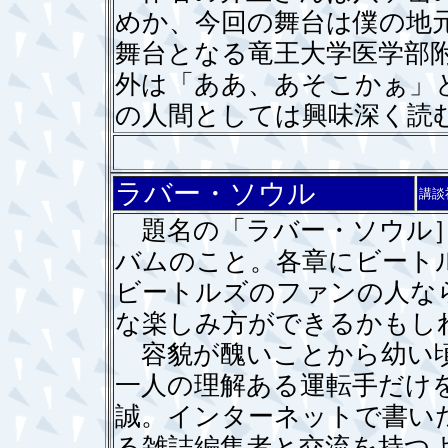
めか、今回の舞台は僕の地
舞台となる竜王大学医学部
外は「ああ、あそこかぁ」
の人間としては興味深く
ラバー・ソウル
講談
題名の「ラバー・ソウル］
バムのこと。各章にビート
ビートルズのファンの人な
な楽しみ方ができるかもし
容貌が醜いことから幼い頃
一人の理解ある運転手だけ
誠。インターネットで書い
る雑誌編集者と交流を持つ