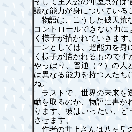
そして主人公の仲屋京介は
議な能力が身についている
物語は、こうした破天荒な
コントロールできない力に
く様子が描かれていきます
ーンとしては、超能力を身
く様子が描かれるものです
やっぱり、普通（？）の人
は異なる能力を持つ人たち
ね。
ラストで、世界の未来を透
動を取るのか、物語に書かれ
ります。彼はいったい、ど
させます。
作者の井上さんは八ヶ岳の