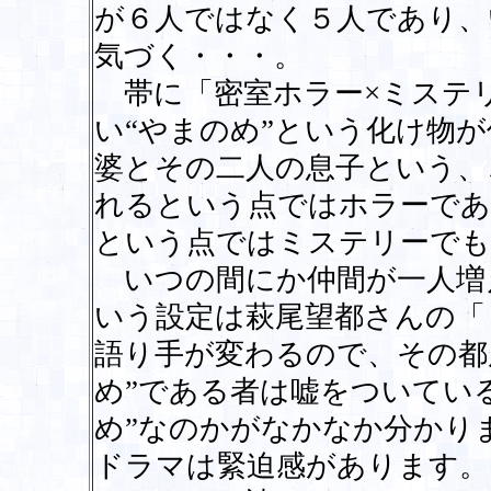
が６人ではなく５人であり、
気づく・・・。
帯に「密室ホラー×ミステ
い“やまのめ”という化け物
婆とその二人の息子という、
れるという点ではホラーであ
という点ではミステリーでも
いつの間にか仲間が一人増
いう設定は萩尾望都さんの「
語り手が変わるので、その都
め”である者は嘘をついてい
め”なのかがなかなか分かり
ドラマは緊迫感があります。