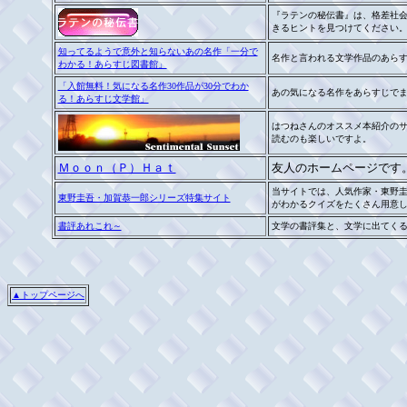
『ラテンの秘伝書』は、格差社
きるヒントを見つけてください
知ってるようで意外と知らないあの名作「一分で
名作と言われる文学作品のあら
わかる！あらすじ図書館」
「入館無料！気になる名作30作品が30分でわか
あの気になる名作をあらすじでま
る！あらすじ文学館」
はつねさんのオススメ本紹介の
読むのも楽しいですよ。
Ｍｏｏｎ（Ｐ）Ｈａｔ
友人のホームページです
当サイトでは、人気作家・東野
東野圭吾・加賀恭一郎シリーズ特集サイト
がわかるクイズをたくさん用意し
書評あれこれ～
文学の書評集と、文学に出てく
▲トップページへ