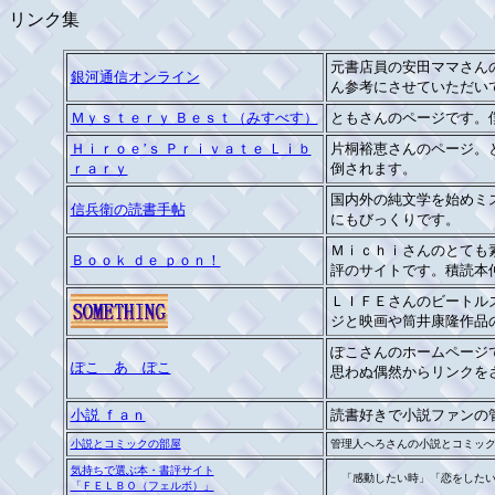
リンク集
元書店員の安田ママさん
銀河通信オンライン
ん参考にさせていただい
Ｍｙｓｔｅｒｙ Ｂｅｓｔ（みすべす）
ともさんのページです。
Ｈｉｒｏｅ’ｓ Ｐｒｉｖａｔｅ Ｌｉｂ
片桐裕恵さんのページ。
ｒａｒｙ
倒されます。
国内外の純文学を始めミ
信兵衛の読書手帖
にもびっくりです。
Ｍｉｃｈｉさんのとても
Ｂｏｏｋ ｄｅ ｐｏｎ！
評のサイトです。積読本
ＬＩＦＥさんのビートル
ジと映画や筒井康隆作品
ぽこさんのホームページ
ぽこ あ ぽこ
思わぬ偶然からリンクを
小説 ｆａｎ
読書好きで小説ファンの
小説とコミックの部屋
管理人へろさんの小説とコミッ
気持ちで選ぶ本・書評サイト
「感動したい時」「恋をしたい
「ＦＥＬＢＯ（フェルボ）」