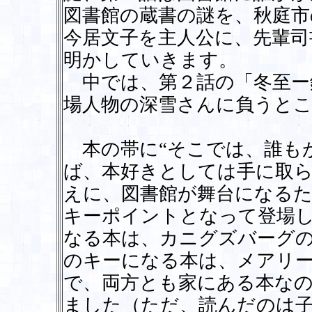
図書館の蔵書の謎を、秋庭市
今居文子を主人公に、先輩司
明かしていきます。
中では、第２話の「冬至ー
場人物の深雪さんに負うと
本の帯に“そこでは、誰も
ば、本好きとしては手に取
えに、図書館が舞台になる
キーポイントとなって登場
なる本は、カニグズバーグ
のキーになる本は、メアリ
で、両方とも家にある本な
ました（ただ、読んだのは