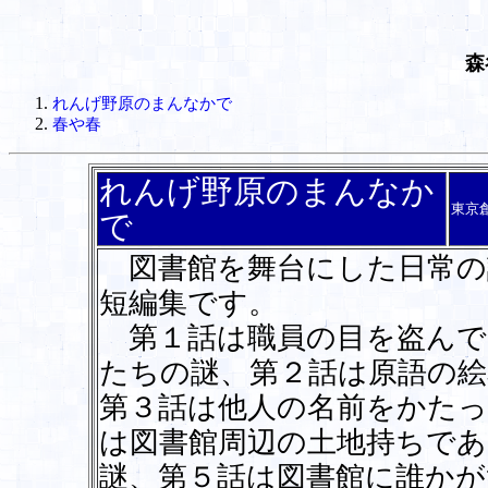
森
れんげ野原のまんなかで
春や春
れんげ野原のまんなか
東京
で
図書館を舞台にした日常の
短編集です。
第１話は職員の目を盗んで
たちの謎、第２話は原語の絵
第３話は他人の名前をかたっ
は図書館周辺の土地持ちであ
謎、第５話は図書館に誰かが