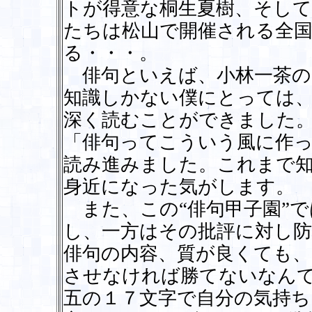
トが得意な桐生夏樹、そして
たちは松山で開催される全国
る・・・。
俳句といえば、小林一茶の
知識しかない僕にとっては
深く読むことができました
「俳句ってこういう風に作
読み進みました。これまで
身近になった気がします。
また、この“俳句甲子園”で
し、一方はその批評に対し
俳句の内容、質が良くても
させなければ勝てないなん
五の１７文字で自分の気持