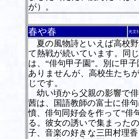
が）。
春や春
光文
夏の風物詩といえば高校野
て熱戦が続いています。同
は、“俳句甲子園”。別に甲
ありませんが、高校生たち
じです。
幼い頃から父親の影響で俳
茜は、国語教師の富士に俳
憤、俳句同好会を作って“俳
る。彼女の誘いで集まったの
子、音楽の好きな三田村理香