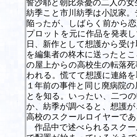
誓沙耶と朝比奈憂の二人の女
紡季こと市川紡季は小説家。
陥ったが、しばらく前から恋
プロットを元に作品を発表し
日、新作として想護から受け
を編集者の柊木に送ったとこ
の屋上からの高校生の転落死
われる。慌てて想護に連絡を
１年前の事件と同じ廃病院の
とを知る。いったい、二つの
か、紡季が調べると、想護が
高校のスクールロイヤーであ
作品中で述べられるスクー