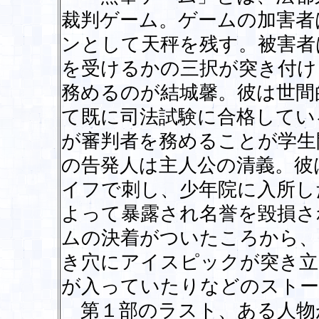
裁判ゲーム。ゲームの加害者
ンとして天秤を残す。被害者
を受けるかの三択が突き付け
務めるのが結城馨。彼は世間
て既に司法試験に合格してい
が審判者を務めることが学生
の告発人は主人公の清義。彼
イフで刺し、少年院に入所し
よって暴露され名誉を毀損さ
ムの決着がついたころから、
き穴にアイスピックが突き立
が入っていたりなどのストー
第１部のラスト、ある人物