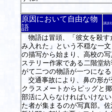
原因において自由な物
講談
語
物語は冒頭、「彼女を殺す
み入れた」という不穏な一文
の描写から始まり、高校の写
ステリー作家である二階堂紡
がて二つの物語が一つになる
交通事故により、鼻の形が
クラスメートからピッグと揶
部活に入らなければいけない
た者が集まるのが写真部。佐