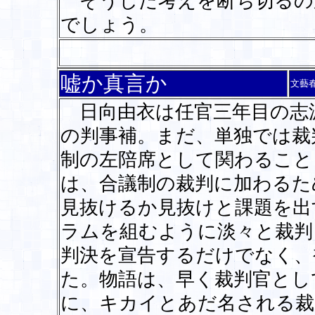
そうした考えを断ち切るの
でしょう。
嘘か真言か
文藝
日向由衣は任官三年目の志
の判事補。まだ、単独では裁
制の左陪席として関わること
は、合議制の裁判に加わるた
見抜けるか見抜けと課題を出
ラムを組むように淡々と裁判
判決を宣告するだけでなく、
た。物語は、早く裁判官とし
に、キカイとあだ名される裁