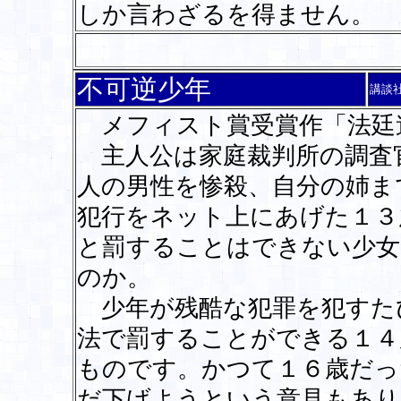
しか言わざるを得ません。
不可逆少年
講談
メフィスト賞受賞作「法廷
主人公は家庭裁判所の調査
人の男性を惨殺、自分の姉ま
犯行をネット上にあげた１３
と罰することはできない少女
のか。
少年が残酷な犯罪を犯すた
法で罰することができる１４
ものです。かつて１６歳だっ
だ下げようという意見もあり