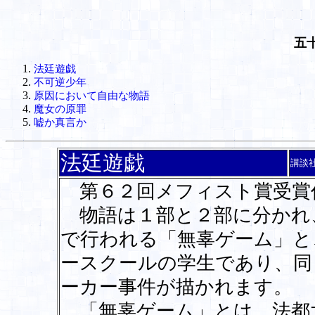
五
法廷遊戯
不可逆少年
原因において自由な物語
魔女の原罪
嘘か真言か
法廷遊戯
講談
第６２回メフィスト賞受賞
物語は１部と２部に分かれ
で行われる「無辜ゲーム」と
ースクールの学生であり、同
ーカー事件が描かれます。
「無辜ゲーム」とは、法都