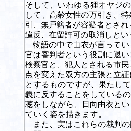
そして、いわゆる狸オヤジの
して、高齢女性の万引き、特
引、無戸籍者が容疑者とされ
違反、在留許可の取消しとい
物語の中で由衣が言ってい
官は審判者という役割に退い
検察官と、犯人とされる市民
点を変えた双方の主張と立証
とするものですが、果たして
義に反することをしているの
聴をしながら、日向由衣とい
ていく姿を描きます。
また、実はこれらの裁判の