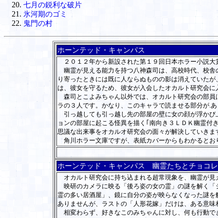
七月の鋭利な破片
氷河期のゴミ
鬼門の村
ホーンテッド・キャンパス
２０１２年から新設された第１９回日本ホラー小説大
幽霊が見える能力を持つ八神森司は、高校時代、校舎の
り寄ったときには既に人ならぬものの影は消えていたが
は、彼女を守るため、彼女が入会したオカルト研究会に
森司とこよみちゃん以外では、オカルト研究会の部員は
ラの３人です。かなり、このキャラで読ませる部分が.あ
引っ越しても引っ越し先の部屋の壁に女の顔が浮かび上
ョンの部屋に起こる怪異を描く｢南向き３ＬＤＫ幽霊付き
思議な出来事をオカルオ研究会の面々が解決していきま
角川ホラー文庫ですが、表紙カバーからもわかるとおり
ホーンテッド・キャンパス 幽霊たちとチョコレ
オカルト研究会に持ち込まれる超常現象を、幽霊が見え
映研のカメラに映る「後ろ姿の女の霊」の謎を解く「シ
霊の多い居酒屋」、鏡に自分の姿が映らなくなった謎を
ありませんが、ラストの「人形花嫁」だけは、ある意味
相変わらず、好きなこのみちゃんに対し、何も行動でき