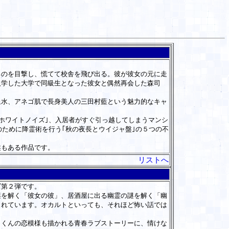
のを目撃し、慌てて校舎を飛び出る。彼が彼女の元に走
入学した大学で同級生となった彼女と偶然再会した森司
水、アネゴ肌で長身美人の三田村藍という魅力的なキャ
ホワイトノイズ｣、入居者がすぐ引っ越してしまうマンシ
のために降霊術を行う｢秋の夜長とウイジャ盤｣の５つの不
趣もある作品です。
リストへ
ズ第２弾です。
を解く「彼女の彼」、居酒屋に出る幽霊の謎を解く「幽
されています。オカルトといっても、それほど怖い話では
くんの恋模様も描かれる青春ラブストーリーに、情けな