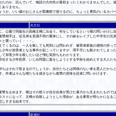
せたのか、読んでいて、物語の方向性が最初まったくわかりませんでした。
くありません。
ょうか。いい歳のおじさんが図書館で借りるのに、ちょっと勇気のいるカバ
光文社
、公園で同級生の高橋文稀に出会う。何をしているという櫂の問いかけに自
復讐相手は、従兄弟を意識不明の重体にし、その妹をレイプした中学生の兄
々と襲っていく・・・。
てくるのは、一人を殺しても死刑には問われず、被害者家族の感情の持って
も少年が加害者となる事件が起こっていますが、理不尽にも殺されてしまっ
して加害少年を殺したいほど憎む気持ちもわかります。
化する少年犯罪、いじめ問題に蓋をしようとする学校を始めとする大人たち
ちはそれで収まるのでしょうか。自分たちとは関係のない者を悪人だからと
す。作者はそんな櫂たちを描きながら復讐の意味を読者に問いかけます。
讐を止めます。櫂はその怒りが自分自身が受けた暴力から生まれたものでは
ラストになって、文稀が自殺しようとした理由が、ある事実が明らかになる
悲しすぎる結末です。
新潮社