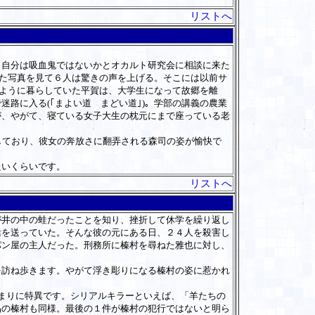
リストへ
自分は吸血鬼ではないかとオカルト研究会に相談に来た
った写真を見て６人は驚きの声を上げる。そこには以前サ
いように暮らしていた平賀は、大学生になって故郷を離
路に入る(｢まよい道 まどい道｣)。学部の講義の農業
が、やがて、寝ている女子大生の枕元にまで座っている老
しており、彼女の奔放さに翻弄される森司の姿が愉快で
たいくらいです。
リストへ
井の中の蛙だったことを知り、挫折して休学を繰り返し
活を送っていた。そんな彼の元にある日、２４人を殺害し
パン屋の主人だった。刑務所に榛村を尋ねた雅也に対し、
訪ね歩きます。やがて浮き彫りになる榛村の姿に惹かれ
まりに特異です。シリアルキラーといえば、「羊たちの
品の榛村も同様。最後の１件が榛村の犯行ではないと明ら