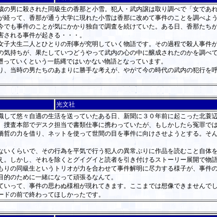
の男に殺された同級生の香那と小雪。犯人・武内譲は取り調べで「女であれ
が経って、香那が通う大学に現れた小雪は香那に改めて事件のことを調べよ
今でも事件のことが気にかかり独自で調査を続けていた。ある日、香那たち
害される事件が起きる・・・。
子大生二人とひとりの刑事が究明していく物語です。その過程で殺人事件が
の気持ちが、果たしていつどうやって武内の心の中に醸成されたのかを調べ
で遡っていくという一筋縄ではいかない物語となっています。
、当時の男たちのあまりに勝手な考えが、やがて今の時代の武内の犯行を呼
光文社
して悠々自適の生活を送っていたある日、新聞に３０年前に起こった北蓑辺
、捜査本部でデスク担当で書類仕事に携わっていたが、もしかしたら冤罪で
橋哲の力を借り、ネットを使って世間の目を事件に向けさせようとする。そ
いくらいで、その行為を平気で行う犯人の異常ぶりに作品を読むこと自体を
え。しかし、それを除くとグイグイと読者を引き付けるストーリー展開で物
りの同級生というトリオが力を合わせて事件解明に尽力する様子が、事件の
目的のために一緒になって頑張るなんて。
いって、事件の思わぬ様相が現れてきます。ここまでは想像できませんでし
ードの前で終わってほしかったです。