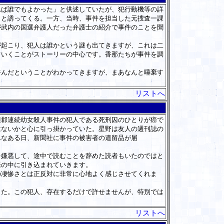
ば誰でもよかった」と供述していたが、犯行動機等の詳
うと誘ってくる。一方、当時、事件を担当した元捜査一課
が武内の国選弁護人だった弁護士の紹介で事件のことを聞
起こり、犯人は誰かという謎も出てきますが、これは二
ていくことがストーリーの中心です。香那たちが事件を調
んだということがわかってきますが、まあなんと唾棄す
リストへ
郡連続幼女殺人事件の犯人である死刑囚のひとりが癌で
はないかと心に引っ掛かっていた。星野は友人の週刊誌の
んなある日、新聞社に事件の被害者の遺留品が届
嫌悪して、途中で読むことを辞めた読者もいたのではと
語の中に引き込まれていきます。
凄惨さとは正反対に非常に心地よく感じさせてくれま
た。この犯人、存在するだけで許せませんが、特別では
リストへ