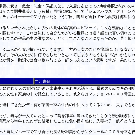
賃の安さ、敷金・礼金・保証人なしで入居にあたっての年齢制限がないのを
はそこで関井眞美という綾希と同様に家出をして『シェアハウス・グリーン
ィラ』のオーナーの知り合いだという宇田川海里が現れてから眞美は海里に
るリンチされたらしい少女の死体の写真のエピソード。こんな残酷なことを
を賑わす中で、これは決して自分たちがいる世界とは違う話とは言い切れま
してこの作品の中の誰なのか。どうしてこんなことになったのか、早く知り
く二人の少女が描かれていきます。一方の少女のことを簡単にバカな女だと
えば、その人のために何でもしたいと思ってしまうのもやむを得ないかもし
か餌を、動詞では食べ物を与える、餌を与えるという意味ですが、果たして
角川書店
ンに住む５人の女性に起きた出来事がそれぞれ語られ、最後の５話でその種
どの女性も家族の中で孤立していること。彼女らはマンションの２０９号室
連れてきた少年・葵が菜穂一家の生活の中に入ってくるにつれ、夫までもが
が、義母が一人でいたといって葵を部屋に連れてきたことから誘拐騒ぎになる
死から半年もたたずに結婚したことに負い目を感じ、先妻の子・航希とうま
の自助グループで知り合った波佐野羽美からサンクレールの２０９号室を借