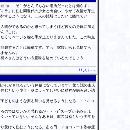
理由に、そこがとんでもない場所だったとは知らずに
ヴィラ』に住む同世代の少女と出会い、やがて友情が芽生
心酔するようになり、二人の距離はしだいに離れてい
人間ができるのかと思ってしまうほど彼女の身体に加え
せんでした。
たくてページを繰る手が止まりませんでした。この時点
非難することは簡単です。でも、家族からも見捨てら
れませんね。
櫛木さんはどういう意味を込めているのでしょう
リストへ
明かしがされるという体裁になっています。第５話の主人
に住むという少年・葵によってしだいに精神が病み追い詰
子どものような振る舞いを見せるようになる・・・(｢コ
のではないかと恐れるが・・・(｢スープが冷める｣)。
くいっていない。そんなある日、航希は葵という少年を
り受けて住むようになる。ある日、チョコレート依存症