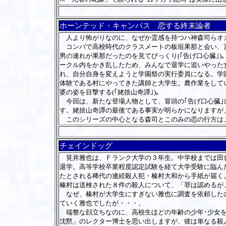
ホーンテッド・キャンパス 恋する終末論者
人より怖がりなのに、なぜか霊感を持つハ神森司らオ
コンパで高校時代のクラスメートの板垣果那と会い、言
男の連れが果那だったのを見てびっくり(｢告げ口心臓｣
ークル内をかき乱したため、みんなで退学に追いやった女
れ、自分自身を変えようと学園祭の実行委員になる。学園
体験である村にやってきた講師と大学生。農作業をして
婆の姿を目撃する(｢姥捨山奇譚｣)。
今回は、新たな登場人物として、冒頭の｢告げ口心臓｣
す。姥捨山奇譚の最後である事実が明らかになりますが
このシリーズの中心となる森司とこのみの恋の行方は、
チェインドッグ
筧井雅也は、Ｆランク大学の３年生。中学校までは田舎
退学。高等学校卒業程度認定試験を経て大学受験に臨ん
たとされる稀代の連続殺人犯・榛村大和から手紙が届く
榛村は送検された８件の殺人について、「罪は認めるが
なぜ、榛村が大学生にすぎない雅也に調査を依頼したの
ていく雅也でしたが・・・。
端整な顔立ちなのに、高校生ほどの年齢の少年･少女を
沈黙」のレクター博士を思い出しますが、彼は単なる殺