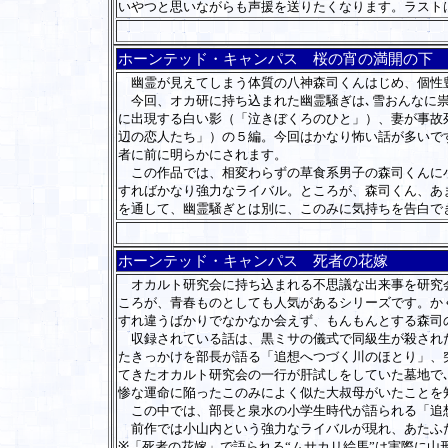
いやつと思いながらも声援を送りたくなります。ラスト
ホーンテッド・キャンパス 桜の宵の満開の下
幽霊が見えてしまう体質の八神森司くんはじめ、個性
今回、オカ研に持ち込まれた幽霊騒ぎは､雪おんなに祟
に出現する白い影（「泣きぼくろのひと」）、妻が事故
辺の恋人たち」）の５編。今回はかなり怖い話が多いで
者に前に明らかにされます。
この作品では、相変わらずの草食系男子の森司くんに小
すればかなり強力なライバル。ところが、森司くん、あ
を通して、幽霊騒ぎとは別に、このみに気持ちを告白で
ホーンテッド・キャンパス 死者の花嫁
オカルト研究会に持ち込まれる不思議な出来事を研究会
ころが、青春ものとしても人気があるシリーズです。かく
すれ違うばかりでなかなか会えず、もんもんとする森司
収録されている話は、黒ミサの儀式で同級生が殺された
たきっかけを部長が語る「追想へつづく川のほとり」、
てきたオカルト研究会の一行が肝試しをしていた墓地で
惨な運命に陥ったこのみによく似た大叔母がいたことを
この中では、部長と泉水の小学生時代が語られる「追想
前作では小山内という強力なライバルが現れ、あたふた
※「死者の花嫁」で語られる“ムサカリ絵馬”は実際に山