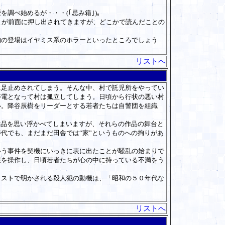
調べ始めるが・・・(｢忌み箱｣)。
とが前面に押し出されてきますが、どこかで読んだことの
の登場はイヤミス系のホラーといったところでしょう
リストへ
足止めされてしまう。そんな中、村で託児所をやってい
停電となって村は孤立してしまう。日頃から行状の悪い村
い。降谷辰樹をリーダーとする若者たちは自警団を組織
作品を思い浮かべてしまいますが、それらの作品の舞台と
代でも、まだまだ田舎では“家”というものへの拘りがあ
う事件を契機にいっきに表に出たことが騒乱の始まりで
報を操作し、日頃若者たちが心の中に持っている不満をう
ストで明かされる殺人犯の動機は、「昭和の５０年代な
リストへ