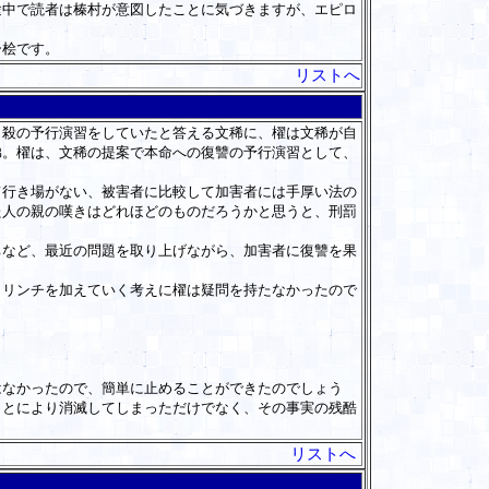
途中で読者は榛村が意図したことに気づきますが、エピロ
ー桧です。
リストへ
殺の予行演習をしていたと答える文稀に、櫂は文稀が自
弟。櫂は、文稀の提案で本命への復讐の予行演習として、
行き場がない、被害者に比較して加害者には手厚い法の
た人の親の嘆きはどれほどのものだろうかと思うと、刑罰
など、最近の問題を取り上げながら、加害者に復讐を果
リンチを加えていく考えに櫂は疑問を持たなかったので
なかったので、簡単に止めることができたのでしょう
ことにより消滅してしまっただけでなく、その事実の残酷
リストへ