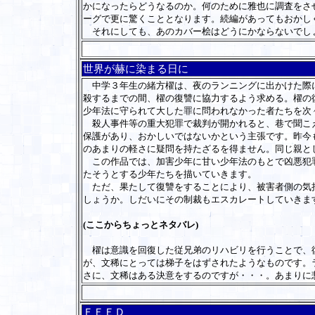
かになったらどうなるのか。何のために雅也に調査をさ
ーグで更に驚くこととなります。続編があってもおかし
それにしても、あのカバー桧はどうにかならないでし
世界が赫に染まる日に
中学３年生の緒方櫂は、夜のランニングに出かけた際に
殺するまでの間、櫂の復讐に協力するよう求める。櫂の
少年法に守られて大した罪に問われなかった者たちを次
殺人事件等の重大犯罪で裁判が開かれると、巷で聞こえ
保護があり、おかしいではないかという主張です。昨今
のあまりの軽さに疑問を持たざるを得ません。同じ親と
この作品では、加害少年に甘い少年法のもとで凶悪犯罪
たそうとする少年たちを描いていきます。
ただ、果たして復讐をすることにより、被害者側の気持
しょうか。しだいにその制裁もエスカレートしていきま
(ここからちょっとネタバレ)
櫂は意識を回復した従兄弟のリハビリを行うことで、復
が、文稀にとっては梯子をはずされたようなものです。
さに、文稀はある決意をするのですが・・・。あまりに
ＦＥＥＤ