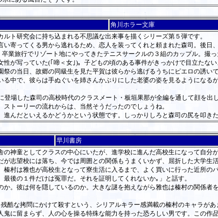
角川ホラー文庫
カルト研究会に持ち込まれる不思議な出来事を描くシリーズ第５弾です。
い寄ってくる男から逃れるため、恋人を装ってくれと頼まれた森司。後日、
)。卒業旅行でリゾート地にやってきたテニスサークルの３組のカップル。撮
性が写っていた(｢啼＜女｣)。子どもの頃のある事件がきっかけで目立たな
祭の当日、故郷の同級生を見た平賀は彼らから逃げるうちにピエロの誘いで迷
いる中で、彼らは手ぬぐいを姉さんかぶりにした老婆の姿を見るようになる
に登場した森司の高校時代のクラスメート・板垣果那が全編を通して顔を出
、ストーリーの流れからは、当然そうだったのでしょうね。
進んだといえるかどうかという状態です。しっかりしろと森司の尻を叩き
早川書房
の神童としてクラスの中心にいたが、進学校に進んだ高校生になって自分が
だが志望校には落ち、今では周囲との関係もうまくいかず、屈折した大学生
。榛村は雅也が高校生となって寮生活に入るまで、よく買いに行った近所の
、最後の１件だけは冤罪だ。それを証明してくれないか｡」と話す。
か。彼は何を隠しているのか。大きな謎を抱えながら雅也は榛村の関係者を
残酷な拷問にかけて殺すという、シリアルキラー感満載の榛村のキャラがあ
人鬼に留まらず、人の心を操る特殊な能力を持った恐ろしい男です。この作