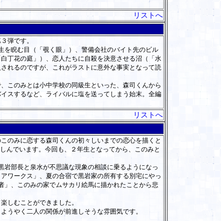
リストへ
第３弾です。
生を睨む目（「覗く眼」）、警備会社のバイト先のビル
「白丁花の庭」）、恋人たちに自殺を決意させる沼（「水
入されるのですが、これがラストに意外な事実となって読
、このみとは小中学校の同級生といった、森司くんから
バイスするなど、ライバルに塩を送ってしまう始末。全編
リストへ
このみに恋する森司くんの初々しいまでの恋心を描くと
楽しんでいます。今回も、２年生となってから、このみと
黒岩部長と泉水が不思議な現象の相談に乗るようになっ
イアワークス」、夏の合宿で黒岩家の所有する別宅にやっ
者」、このみの家でムサカリ絵馬に描かれたことから悲
楽しむことができました。
ようやく二人の関係が前進しそうな雰囲気です。