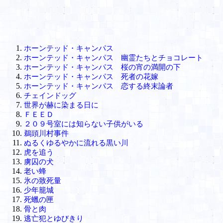
ホーンテッド・キャンパス
ホーンテッド・キャンパス 幽霊たちとチョコレート
ホーンテッド・キャンパス 桜の宵の満開の下
ホーンテッド・キャンパス 死者の花嫁
ホーンテッド・キャンパス 恋する終末論者
チェインドッグ
世界が赫に染まる日に
ＦＥＥＤ
２０９号室には知らない子供がいる
鵜頭川村事件
ぬるくゆるやかに流れる黒い川
虎を追う
虜囚の犬
老い蜂
氷の致死量
少年籠城
死蠟の匣
骨と肉
逃亡犯とゆびきり