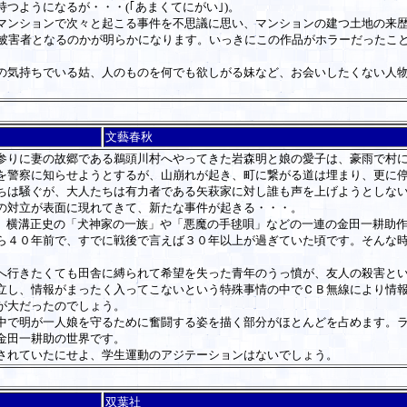
つようになるが・・・(｢あまくてにがい｣)。
ンションで次々と起こる事件を不思議に思い、マンションの建つ土地の来歴を
被害者となるのかが明らかになります。いっきにこの作品がホラーだったこ
気持ちでいる姑、人のものを何でも欲しがる妹など、お会いしたくない人物
文藝春秋
りに妻の故郷である鵜頭川村へやってきた岩森明と娘の愛子は、豪雨で村に
を警察に知らせようとするが、山崩れが起き、町に繋がる道は埋まり、更に
ちは騒ぐが、大人たちは有力者である矢萩家に対し誰も声を上げようとしな
の対立が表面に現れてきて、新たな事件が起きる・・・。
、横溝正史の「犬神家の一族」や「悪魔の手毬唄」などの一連の金田一耕助
ら４０年前で、すでに戦後で言えば３０年以上が過ぎていた頃です。そんな時
行きたくても田舎に縛られて希望を失った青年のうっ憤が、友人の殺害とい
立し、情報がまったく入ってこないという特殊事情の中でＣＢ無線により情
が大だったのでしょう。
で明が一人娘を守るために奮闘する姿を描く部分がほとんどを占めます。ラ
金田一耕助の世界です。
されていたにせよ、学生運動のアジテーションはないでしょう。
双葉社