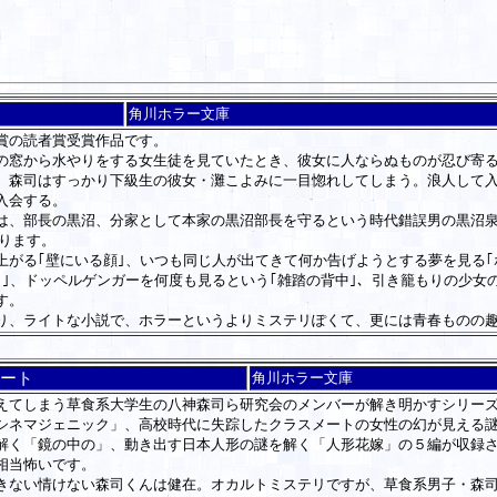
角川ホラー文庫
賞の読者賞受賞作品です。
窓から水やりをする女生徒を見ていたとき、彼女に人ならぬものが忍び寄る
、森司はすっかり下級生の彼女・灘こよみに一目惚れしてしまう。浪人して
入会する。
、部長の黒沼、分家として本家の黒沼部長を守るという時代錯誤男の黒沼泉
ります。
がる｢壁にいる顔｣、いつも同じ人が出てきて何か告げようとする夢を見る｢
｣、ドッペルゲンガーを何度も見るという｢雑踏の背中｣、引き籠もりの少女
す。
、ライトな小説で、ホラーというよりミステリぽくて、更には青春ものの
ート
角川ホラー文庫
てしまう草食系大学生の八神森司ら研究会のメンバーが解き明かすシリー
ネマジェニック」、高校時代に失踪したクラスメートの女性の幻が見える謎
解く「鏡の中の」、動き出す日本人形の謎を解く「人形花嫁」の５編が収録
相当怖いです。
ない情けない森司くんは健在。オカルトミステリですが、草食系男子・森司