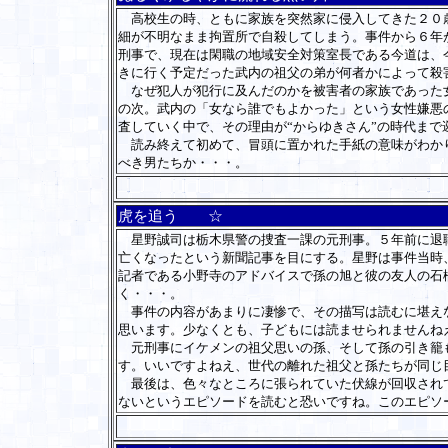
高校生の時、ともに家族を突然家に侵入してきた２０歳
細が不明なまま拘置所で自殺してしまう。事件から６年
刑事で、現在は閑職の地域安全対策室長である今道は、
きに行く予定だった武内の祖父の弟が何者かによって殺
なぜ犯人が犯行に及んだのかを被害者の家族であった女
の次。武内の「女なら誰でもよかった」という女性嫌悪
査していく中で、その理由が“からゆきさん”の時代ま
読み終えて初めて、冒頭に置かれた手紙の意味がわかり
べき男たちか・・・。
虎を追う ☆
星野誠司は栃木県警の捜査一課の元刑事。５年前に退職
亡くなったという新聞記事を目にする。星野は事件当時
記者である小野寺のアドバイスで孫の旭と彼の友人の石
く・・・。
事件の内容があまりに凄惨で、その描写は読むに堪えな
思います。少なくとも、子どもには読ませられませんね
元刑事にイケメンの祖父思いの孫、そして孫の引き籠も
す。いいですよねえ、世代の離れた祖父と孫たちが同じ
最後は、色々なところに張られていた伏線が回収されて
ないというエピソードを読むと恐いですね。このエピソ