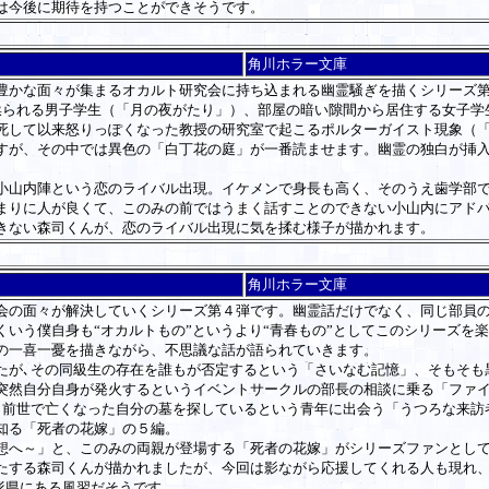
は今後に期待を持つことができそうです。
角川ホラー文庫
豊かな面々が集まるオカルト研究会に持ち込まれる幽霊騒ぎを描くシリーズ
られる男子学生（「月の夜がたり」）、部屋の暗い隙間から居住する女子学
死して以来怒りっぽくなった教授の研究室で起こるポルターガイスト現象（
すが、その中では異色の「白丁花の庭」が一番読ませます。幽霊の独白が挿
山内陣という恋のライバル出現。イケメンで身長も高く、そのうえ歯学部で
まりに人が良くて、このみの前ではうまく話すことのできない小山内にアド
きない森司くんが、恋のライバル出現に気を揉む様子が描かれます。
角川ホラー文庫
の面々が解決していくシリーズ第４弾です。幽霊話だけでなく、同じ部員の
いう僕自身も“オカルトもの”というより“青春もの”としてこのシリーズを
の一喜一憂を描きながら、不思議な話が語られていきます。
が､その同級生の存在を誰もが否定するという「さいなむ記憶」、そもそも
突然自分自身が発火するというイベントサークルの部長の相談に乗る「ファ
､前世で亡くなった自分の墓を探しているという青年に出会う「うつろな来訪
知る「死者の花嫁」の５編。
へ～」と、このみの両親が登場する「死者の花嫁」がシリーズファンとして
する森司くんが描かれましたが、今回は影ながら応援してくれる人も現れ、
形県にある風習だそうです。