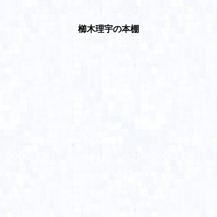
櫛木理宇の本棚