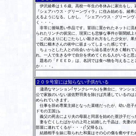
伊沢綾希は１６歳。高校一年生の冬休みに家出をし、家
『シェアハウス・グリーンヴィラ』に住み始める。綾希
えるようになる。しかし、『シェアハウス・グリーンヴ
く・・・。
非常に後味悪い作品です。冒頭に置かれたネットに流れ
られたリンチの状況に、現実にも悲惨な事件が新聞紙上
このあまりにむごたらしい殺され方をした少女が、果た
で既に櫛木さんの術中に嵌まってしまった感じです。
ちょっとした人との出会いから辿る道が大きく離れてい
れ、一人で生きる中で自分を求めてくれる人がいると思
題名の「ＦＥＥＤ」は、名詞では食べ物を与えることと
か・・・。
２０９号室には知らない子供がいる
瀟洒なマンション｢サンクレール｣を舞台に、マンショ
公で家族のいない波佐野羽美を除けば共通しているのは
められていきます。
仕事を辞め専業主婦となった菜穂だったが、幼い息子が
ドモの王国｣)。
義父の死去により夫の母親と同居を始めた亜沙子だった
妻を亡くしたばかりの上司と結婚した千晶は、先妻の病
部屋に連れてくるが・・・(｢父帰る｣)。
結婚相手を妹に取られた和葉はその心の傷を癒やすため