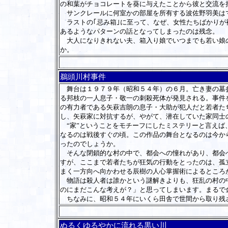
の和葉がチョコレートを葵に与えたことから彼と交流を持
サンクレールに何室かの部屋を所有する波佐野羽美はマ
ラストの｢忌み箱｣に至って、なぜ、女性たちばかりが
あるようなパターンの話となってしまったのは残念。
大人になりきれない夫、箱入り娘でいつまでも若い娘の
か。
鵜頭川村事件
舞台は１９７９年（昭和５４年）の６月。亡き妻の墓参
る邦枝の一人息子・敬一の刺殺死体が発見される。事件
の有力者である矢萩吉朗の息子・大助が犯人だと若者た
し、矢萩家に対抗するが、やがて、潜在していた家同士
“家”ということをモチーフにしたミステリーと言えば
なるのは戦後すぐの頃。この作品の舞台となるのは今か
ったのでしょうか。
そんな閉鎖的な村の中で、都会への憧れがあり、都会へ
すが、ここまで若者たちが狂気の行動をとったのは、孤
まく一方向へ向かわせる辰樹の人心掌握術によるところ
物語は殺人者は誰かという謎解きよりも、狂乱の村の中
のにまだこんな考えが？」と思ってしまいます。まるで
ちなみに、昭和５４年にいくら田舎で世間から取り残
ぬるくゆるやかに流れる黒い川