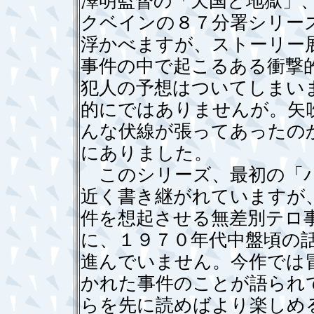
澤明監督の「天国と地獄」
クベインの８７分署シリー
浮かべますが、ストーリー
事件の中で起こるある衝撃
犯人の予想はついてしまい
的にではありませんが。矢
んな伏線が張ってあったの
にありました。
このシリーズ、最初の「バ
近く書き継がれていますが
件を想起させる無差別テロ
に、１９７０年代中盤頃の
進んでいません。今作では
かれた事件のことが語られ
らを先に読めばより楽しめ