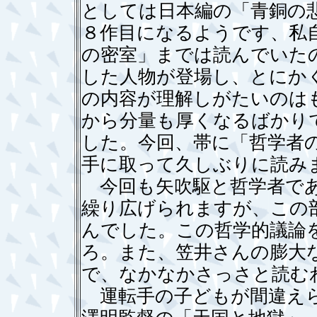
としては日本編の「青銅の
８作目になるようです、私
の密室」までは読んでいた
した人物が登場し、とにか
の内容が理解しがたいのは
から分量も厚くなるばかり
した。今回、帯に「哲学者
手に取って久しぶりに読み
今回も矢吹駆と哲学者であ
繰り広げられますが、この
んでした。この哲学的議論
ろ。また、笠井さんの膨大
で、なかなかさっさと読む
運転手の子どもが間違えら