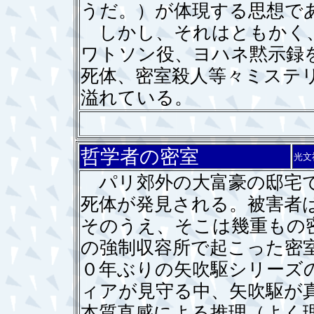
うだ。）が体現する思想で
しかし、それはともかく、
ワトソン役、ヨハネ黙示録
死体、密室殺人等々ミステ
溢れている。
哲学者の密室
光文
パリ郊外の大富豪の邸宅で
死体が発見される。被害者
そのうえ、そこは幾重もの
の強制収容所で起こった密
０年ぶりの矢吹駆シリーズ
ィアが見守る中、矢吹駆が
本質直感による推理（よく