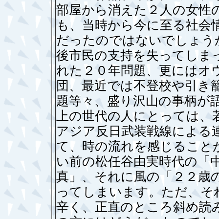
部屋から消えた２人の女性
も、当時から今に至る社会
だったのではないでしょう
後市民の支持を失ってしま
れた２０年問題、更にはオ
団、最近では不登校や引き
題等々、盛り沢山の事柄が
上の世代の人にとっては、
アジア反日武装戦線による
て、時の流れを感じること
い前の松任谷由実時代の「
真」、それに風の「２２歳
ってしまいます。ただ、そ
辛く、正直のところ斜め読