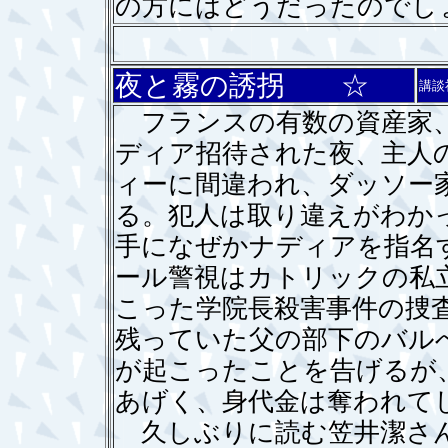
の方にはどうだったのでし
夜と霧の誘拐 ☆
講談
フランスの有数の資産家、
ディア招待された夜、主人
ィーに間違われ、ダッソー
る。犯人は取り違えがわか
手になぜかナディアを指名
ール警視はカトリックの私
こった学院長殺害事件の捜
残っていた父の部下のバル
が起こったことを告げるが
あげく、身代金は奪われて
久しぶりに読む笠井潔さん