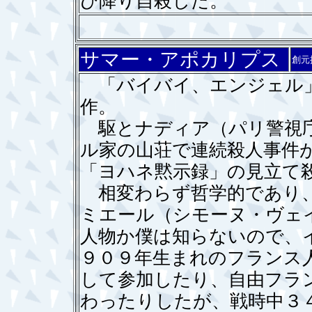
び降り自殺した。
サマー・アポカリプス
創元
「バイバイ、エンジェル」
作。
駆とナディア（パリ警視庁
ル家の山荘で連続殺人事件
「ヨハネ黙示録」の見立て
相変わらず哲学的であり、
ミエール（シモーヌ・ヴェ
人物か僕は知らないので、
９０９年生まれのフランス
して参加したり、自由フラ
わったりしたが、戦時中３