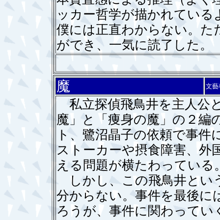
ッカー哲学が描かれている
僕には正直わからない。た
ができ、一気に読了した。
魔
文藝
私立探偵飛鳥井を主人公と
魔」と「痩身の魔」の２編
ト、鷺沼晶子の依頼で事件
ストーカーや摂食障害、外
える問題が横たわっている
しかし、この飛鳥井という
分からない。事件を最後に
ろうが、事件に関わってい