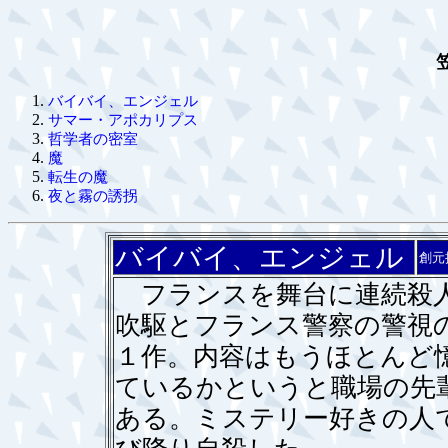
バイバイ、エンジェル
サマー・アポカリプス
哲学者の密室
魔
転生の魔
夜と霧の誘拐
バイバイ、エンジェル
創元
フランスを舞台に連続殺人
吹駆とフランス警察の警視
１作。内容はもうほとんど
ているかというと職場の先
ある。ミステリー好きの人