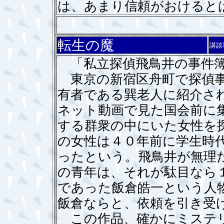
は、あまり信頼がおけると
転生の魔
講談
「私立探偵飛鳥井の事件簿
東京の新宿区舟町で探偵事
有者である巽老人に紹介さ
ネット動画で見た国会前に
する群衆の中にいた女性を
の女性は４０年前に学生時
ったという。飛鳥井が無理
の青年は、それが駄目なら
であった飯倉皓一という人
飯倉ならと、依頼を引き受
この作品、確かにミステリ