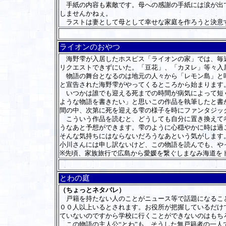
手紙の内容も素敵です。母への感謝の手紙には涙が出て
しませんかねぇ。
ラストは妻として母として幸せな家庭を作ろうと決意
ライオンのおやつ
海野雫が入居したホスピス「ライオンの家」では、毎週
リクエストできずにいた。「豆花」、「カヌレ」等々入
物語の舞台となるのは地元の人々から「レモン島」と呼
と宣告された海野雫がやってくるところから始まります
いつかは誰でも迎える死までの時間が病気によって短く
ような物語を書きたい」と思いこの作品を執筆したと書
間の中、次第に死を迎える雫の様子を時にファンタジッ
こういう作品を読むと、どうしても自分に置き換えて考
うなあと予想ができます。雫のように心穏やかに時は過
そんな気持ちにはならないだろうなあという気がします
小川さんには申し訳ないけど、この物語を読んでも、や
※先頃、家族旅行で広島から愛媛を繋ぐしまなみ海道を
とわの庭
（ちょっとネタバレ）
戸籍を持たない人のことがニュース等で話題になること
００人以上いるとされます。お役所が把握しているだけ
ていないのですから学校に行くことができないのはもち
この物語の主人公“とわ”も、そうした無戸籍者の一人