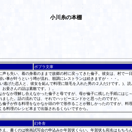
小川糸の本棚
ポプラ文庫
声も失い、着の身着のままで故郷の村に戻ってきた倫子。彼女は、村で一日
願い事が叶うという噂が流れ、順調にレストランは続きますが・・・。
い逃げた恋人と、彼女を妬んで料理に陰毛を入れた男の２人だけです。)、読
、お妾さんの話は素敵です。）。
かなか理解し合えなかった倫子と母ですが、母が倫子に残した手紙にはじ～
れました。話の流れでは、それでハッピーエンドかと思ったのですが。
倫子が作る料理をなかなか頭の中で形作ることが難しかったのですが、料理
くる料理のレシピ本まで出版されるくらいですから。
幻冬舎
え、書くのは映画試写会の申込みか年賀状くらい。年賀状も宛名はもちろん