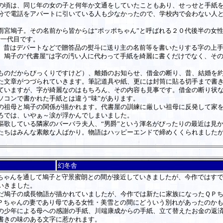
の頃は、同じ年の女の子と何年か文通をしていたこともあり、せっせと手紙
分で電話をアパートに引いている人も少なかったので、学校内で会わない人
宮鳩子。その名前から皆からは“ポッポちゃん”と呼ばれる２０代後半の女性
十一代目です。
。昔はデパートなどで贈答品の熨斗に送り主の名前等を書いたりする字の上
、鳩子の“代書屋”は字の汚い人に代わって手紙を綺麗に書くだけでなく、そ
のだからびっくりですけど）、離婚のお知らせ、借金の断り、昔、結婚を約
た文章がつづられていきます。筆記道具や紙、更には封筒に貼る切手まで書
ていますが、字が綺麗なのはもちろん、その内容も見事です。借金の断り状な
ソコンで書かれた手紙とは違う“味”があります。
祖母と鳩子の関係が描かれます。代書屋の訓練に厳しい祖母に反発して家を
ろでは、いやぁ～涙が浮かんでしまいました。
歌している隣家のバーバラ夫人、“男爵”という渾名がぴったりの最近は見
たちはみんな素敵な人ばかり。物語はハッピーエンドで締めくくられました
幻冬舎
ゃんを通して鳩子と守景蜜朗との間が接近していきましたが、今作ではすで
いきました。
鳩子の成長物語が描かれていましたが、今作では新たに家族になったＱＰち
Ｐちゃんの妻であり母である女性・美雪との間にどういう別れがあったのか
少年による母への感謝の手紙、川端康成からの手紙、立て替えたお金の返済
書きの味のある文字に惹かれます。