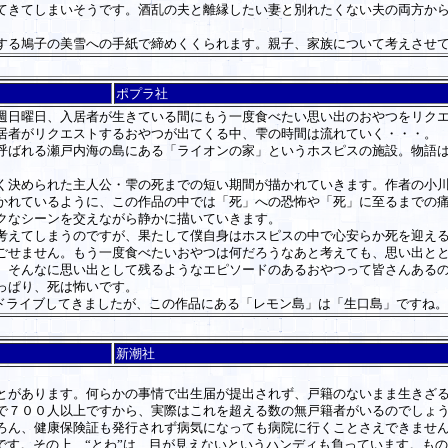
きてしまいそうです。酒乱の夫と離縁したい妻と別れたくない夫の両方から
する鳩子の美雪への手紙で締めくくられます。親子、家族について考えさせ
ポプラ社
日曜日、入居者が生きている間にもう一度食べたい思い出のおやつをリクエ
居者がリクエストするおやつが出てくる中、雫の時間は流れていく・・・。
ばれる瀬戸内海の島にある「ライオンの家」というホスピスの施設。物語は
。
決められた主人公・雫の死までの短い期間が描かれていきます。作者の小川
かれているように、この作品の中では「死」への恐怖や「死」に至るまでの
クなシーンを交えながら静かに描いていきます。
えてしまうのですが、果たして僕自身はホスピスの中で心安らか死を迎える
ごせません。もう一度食べたいおやつは何だろうなあと考えても、思い出と
。そんなに思い出として残るようなエピソードのあるおやつって皆さんある
っぱり、死は怖いです。
ドライブしてきましたが、この作品にある「レモン島」は「生口島」ですね
新潮社
があります。何らかの事情で出生届が提出されず、戸籍のないまま生きざる
で７００人以上ですから、実際はこれを超える数の無戸籍者がいるのでしょ
ろん、健康保険証も発行されず病気になっても病院に行くことさえできませ
です。その上、“とわ”は、目が見えないというハンディも負っています。も