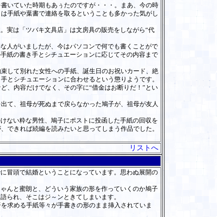
を書いていた時期もあぅたのですが・・・。まあ、今の時
とは手紙や葉書で連絡を取るということも多かった気がし
。実は「ツバキ文具店」は文房具の販売をしながら“代
手な人がいましたが、今はパソコンで何でも書くことがで
の手紙の書き手とシチュエーションに応じてその内容まで
束して別れた女性への手紙、誕生日のお祝いカード、絶
き手とシチュエーションに合わせるという懲りようです。
ど、内容だけでなく、その字に“借金はお断りだ！”とい
出て、祖母が死ぬまで戻らなかった鳩子が、祖母が友人
かけない粋な男性、鳩子にポストに投函した手紙の回収を
が、できれば続編を読みたいと思ってしまう作品でした。
リストへ
に冒頭で結婚ということになっています。思わぬ展開の
ゃんと蜜朗と、どういう家族の形を作っていくのか鳩子
も語られ、そこはジ～ンときてしまいます。
を求める手紙等々が手書きの形のまま挿入されていま