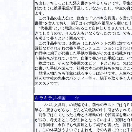
ち出し、ちょっとした添え書きをするくらいです。学生
代のように携帯電話が普及していなかったし、学生の身
ます。
この作品の主人公は、鎌倉で「ツバキ文具店」を営む雨
書屋”を営んでおり、鳩子はその職業を祖母から継いだ
“代書屋”という職業があること自体知りませんでした
きてしまうので、そんな人もいなくなったのでは。でも
も考えて書くという商売です。
この作品中では、お悔み（これがペットの死に対するも
縁状などそれぞれの書き手とシチュエーションに合わせ
作品中に鳩子が代書した手紙や葉書がそのまま掲載され
う気持ちが表れています。自筆で書かれた手紙には、パ
物語では、そんな代書屋のエピソードとともに、先代の
に書いた手紙を読んで、祖母の本当の気持ちを知るとこ
登場人物たちも印象に残るキャラばかりです。人生を謳
頼んだ学校の先生のパンティー等々、鳩子を取り巻く人
オススメです。
キラキラ共和国 ☆
「ツバキ文具店」の続編です。前作のラストではＱＰち
早さに驚きながらも、どんどん物語の中に引き込まれて
前作では亡くなった祖母との確執の中で代書屋を継いだ
が悩み、考えるところが主体となっています。蜜朗とＱ
前作同様、今作でも代書屋として鳩子が書いた、盲目の
す。この体裁はうまいですよねえ。その内容に沿った手