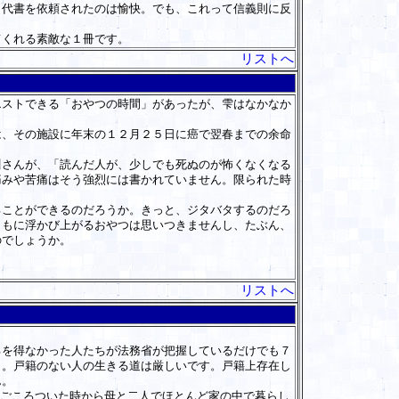
代書を依頼されたのは愉快。でも、これって信義則に反
てくれる素敵な１冊です。
リストへ
ストできる「おやつの時間」があったが、雫はなかなか
、その施設に年末の１２月２５日に癌で翌春までの余命
さんが、「読んだ人が、少しでも死ぬのが怖くなくなる
痛みや苦痛はそう強烈には書かれていません。限られた時
ことができるのだろうか。きっと、ジタバタするのだろ
ともに浮かび上がるおやつは思いつきませんし、たぶん、
のでしょうか。
。
リストへ
を得なかった人たちが法務省が把握しているだけでも７
う。戸籍のない人の生きる道は厳しいです。戸籍上存在し
ん。
のごころついた時から母と二人でほとんど家の中で暮らし