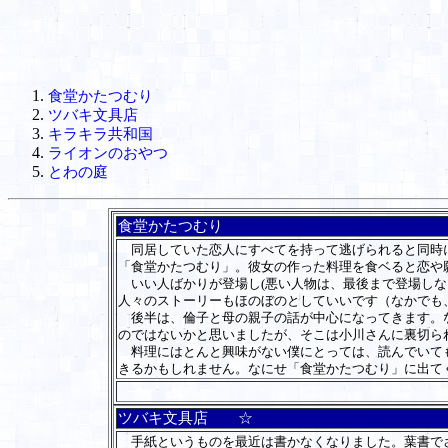
食堂かたつむり
ツバキ文具店
キラキラ共和国
ライオンのおやつ
とわの庭
食堂かたつむり
同居していた恋人にすべてを持って逃げられると同時に
「食堂かたつむり」。彼女の作った料理を食ベると恋や
いい人ばかりが登場し(悪い人物は、最後まで登場しな
人々のストーリーもほのぼのとしていいです（なかでも
後半は、倫子と母の親子の話が中心になってきます。な
のではないかと思いましたが、そこは小川さんに裏切ら
料理にはとんと興味がない僕にとっては、読んでいても
きるかもしれません。なにせ「食堂かたつむり」に出て
ツバキ文具店 ☆
手紙というものを最近は書かなくなりました。葉書でさ