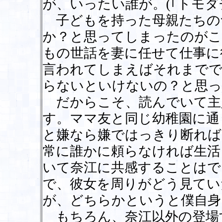
が、いったい誰が。(｢トモダ
子どもを持った母親たちの
か？と思ってしまったのがこ
もの世話を妻に任せて仕事に
言われてしまえばそれまでで
らないといけないの？と思っ
だからこそ、読んでいて主
す。ママ友と同じ幼稚園に通
と嫌なら嫌ではっきり断れば
常に誰かに頼らなければ生活
いて奈江に共感することはで
で、彼女を周りがどう見てい
が、どちらかというと僕自身
もちろん、奈江以外の登場