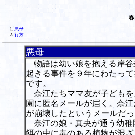
春
悪母
行方
悪母
物語は幼い娘を抱える岸谷
起きる事件を９年にわたって
です。
奈江たちママ友が子どもを
園に匿名メールが届く。奈江
が崩壊したというメールだった
奈江の娘・真央が通う幼稚
餌の中に毒のある植物が混ざ