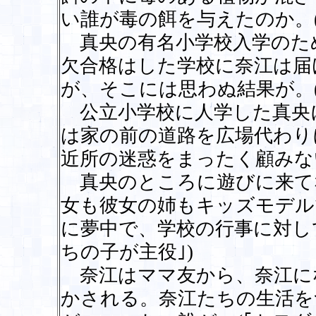
い誰が毒の餌を与えたのか。(
真央の有名小学校入学のた
欠合格はした学校に奈江は届
が、そこには思わぬ結果が。(
公立小学校に人学した真央
は家の前の道路を広場代わり
近所の迷惑をまったく顧みない
真央のところに遊びに来て
女も彼女の姉もキッズモデル
に夢中で、学校の行事に対し
ちの子が主役｣)
奈江はママ友から、奈江に
かされる。奈江たちの生活を