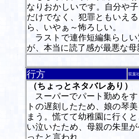
なりおかしいです。自分や子
だけでなく、犯罪ともいえ
ら、いやぁ～怖ろしい。
ラストで連作短編集らしい
が、本当に読了感が最悪な母
行方
双葉
（ちょっとネタバレあり）
スーパーでパート勤めをす
トの遅刻したため、娘の琴美
まう。慌てて幼稚園に行くと
い泣いたため、母親の朱里が
ったと言われ