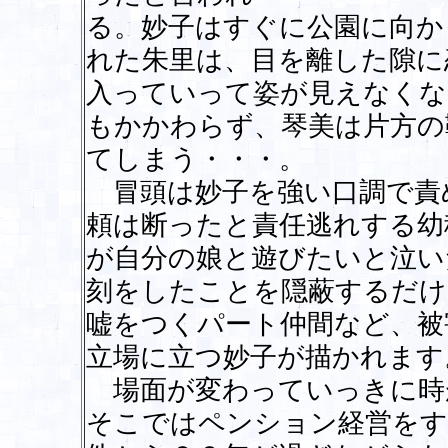
る。妙子はすぐに公園に向か
れた朱里は、目を離した隙に
入っていって姿が見えなくな
もかかわらず、琴美は片方の
てしまう・・・。
冒頭は妙子を強い口調で責
頼は断ったと責任逃れする幼
が自分の娘と遊びたいと泣い
刻をしたことを隠蔽するだけ
嘘をつくパート仲間など、被
立場に立つ妙子が描かれます
場面が変わっていっきに時
そこではペンション経営をす