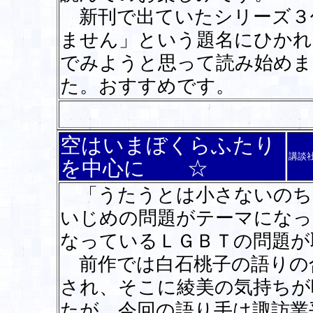
新刊で出ていたシリーズ３
ません」という題名にひかれ
でみようと思って読み始めま
た。おすすめです。
空はいまぼくらふたり
講談
を中心に ☆
「うたうとは小さないのち
いじめの問題がテーマになっ
なっているＬＧＢＴの問題が
前作では白石桃子の語りの
され、そこに綾美の気持ちが
たが、今回の語り手は諏訪業