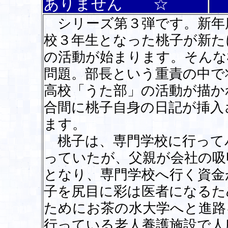
ありません ☆
シリーズ第３弾です。新年
校３年生となった桃子が新た
の活動が始まります。そんな
問題。部長という重責の中で
高校「うた部」の活動が描か
合間に桃子自身の日記が挿入
ます。
桃子は、専門学校に行って
っていたが、父親が会社の吸
となり、専門学校へ行く資金
子を尻目に彩は医者になるた
ためにお茶の水大学へと進路
行っている老人養護施設で人