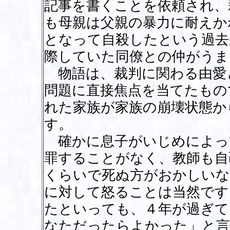
記事を書くことを依頼され、
も母親は父親の暴力に耐えか
となって自殺したという過去
際していた同僚との仲がうま
物語は、裁判に関わる由愛
問題に直接焦点を当てたもの
れた家族が家族の崩壊状態か
す。
確かに息子がいじめによっ
罪することがなく、教師も自
くらいで死ぬ方がおかしいな
に対して怒ることは当然です
たといっても、４年が過ぎて
なただったらよかった」と言