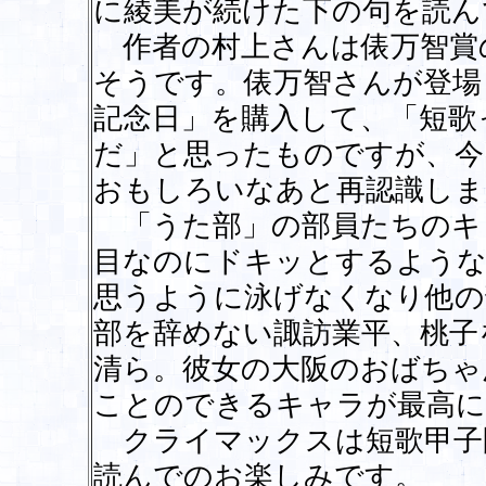
に綾美が続けた下の句を読ん
作者の村上さんは俵万智賞
そうです。俵万智さんが登場
記念日」を購入して、「短歌
だ」と思ったものですが、今
おもしろいなあと再認識しま
「うた部」の部員たちのキ
目なのにドキッとするような
思うように泳げなくなり他の
部を辞めない諏訪業平、桃子
清ら。彼女の大阪のおばちゃ
ことのできるキャラが最高に
クライマックスは短歌甲子
読んでのお楽しみです。