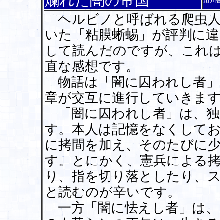
爛れた闇の帝国
角川
ヘルビノと呼ばれる爬虫人
いた「粘膜蜥蜴」が評判に
して読んだのですが、これ
直な感想です。
物語は「闇に囚われし者」
章が交互に進行していきま
「闇に囚われし者」は、独
す。本人は記憶をなくして
に拷間を加え、そのたびに
す。とにかく、憲兵による
り、指を切り落としたり、
と読むのが辛いです。
一方「闇に怯えし者」は、