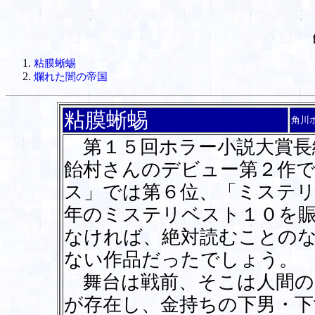
粘膜蜥蜴
爛れた闇の帝国
粘膜蜥蜴
角川
第１５回ホラー小説大賞長
飴村さんのデビュー第２作
ス」では第６位、「ミステリ
年のミステリベスト１０を
なければ、絶対読むことの
ない作品だったでしょう。
舞台は戦前、そこは人間の
が存在し、金持ちの下男・下