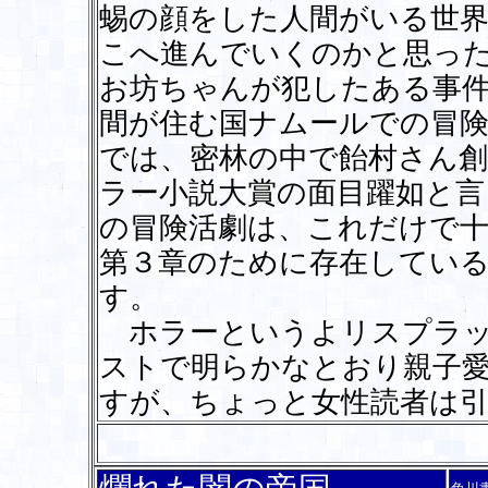
蜴の顔をした人間がいる世
こへ進んでいくのかと思っ
お坊ちゃんが犯したある事
間が住む国ナムールでの冒険
では、密林の中で飴村さん
ラー小説大賞の面目躍如と言
の冒険活劇は、これだけで
第３章のために存在してい
す。
ホラーというよリスプラッ
ストで明らかなとおり親子
すが、ちょっと女性読者は