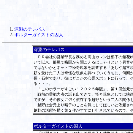
深淵のテレパス
ポルターガイストの囚人
深淵のテレパス
ＰＲ会社の営業部長を務める高山カレンは部下の館花ゆ
いて以来、部屋で暗闇から聞こえるばしゃりという異音
ではないかとネットで怪奇現象を調査する「あしや超常
頼を受けた二人は奇怪な現象を調べていくうちに、何回
長・石村であり、彼はどこかの心霊スポットに行って、
る・・・。
「このホラーがすごい！２０２５年版」、第１回創元ホ
戦前の霊能力者の話も出てきて、怪奇現象としては映画
ですが、その彼女に強く依存する越野という二人の関係
越野は倉元より晴子のことを気にしてほしいと依頼され
越野の活躍を描く第２作がすでに刊行されているので、
ポルターガイストの囚人