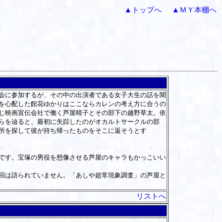
▲トップへ
▲ＭＹ本棚へ
会に参加するが、その中の出演者である女子大生の話を聞
を心配した館花ゆかりはここならカレンの考え方に合うの
じ映画宣伝会社で働く芦屋晴子とその部下の越野草太。依
らを辿ると、最初に失踪したのがオカルトサークルの部
所を探して彼が持ち帰ったものをそこに返そうとす
です。宝塚の男役を想像させる芦屋のキャラもかっこいい
回は語られていません。「あしや超常現象調査」の芦屋と
リストへ