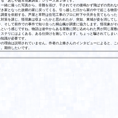
る「あしや超常現象調査」シリーズ第２弾です。
一緒に撮った写真から、非難を浴び、干されてその後鳴かず飛ばずの売れな
空き家となった故郷の家に戻ってくる。引っ越した日から家の中で起こる物音
に調査を依頼する。芦屋と草野は住宅工事のプロに軒下や天井を見てもらった
に対策を講じ、怪現象は収まったかと思われたが、突如、東城が姿を消してし
、そして前作での事件で知り合った桐山楓が調査に協力します。怪現象がそ
んという感じですね。物語は途中からある屋敷に閉じ込められた男が同じ屋敷
ミステリにはよくある、ある仕掛けを施しています。ちょっと騙されてしまい
の知識が必要です。
の理由は説明されていません。作者の上條さんのインタビューによると、こ
う。期待したいです。