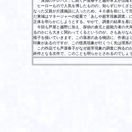
「深淵のテレパス」に続く芦屋春子と越野草太が活躍す
ヒーローもので人気を博したものの、知らずにやくざと
なった父親が介護施設に入ったため、４０歳を前にして
だ東城はマネージャーの提案で「あしや超常現象調査」
正体を明らかにしようとする。やがて、調査の結果を基
今回も芦屋と越野に加え、探偵の倉元と超能力者の犬井
るのかにも大きく関わってくるというのが、さもありな
様子を描いていきます。この落差のある物語に、作者は
印象があるのですが、この怪異現象が行くつく先は理系
この作品でも芦屋春子がなぜ超常現象の調査に拘るのか
終作となる次作で、このことも明らかとされるのでしょ