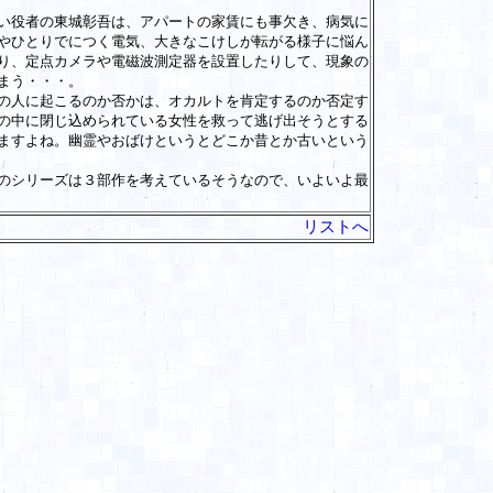
い役者の東城彰吾は、アパートの家賃にも事欠き、病気に
やひとりでにつく電気、大きなこけしが転がる様子に悩ん
り、定点カメラや電磁波測定器を設置したりして、現象の
まう・・・。
の人に起こるのか否かは、オカルトを肯定するのか否定す
の中に閉じ込められている女性を救って逃げ出そうとする
ますよね。幽霊やおばけというとどこか昔とか古いという
のシリーズは３部作を考えているそうなので、いよいよ最
リストへ