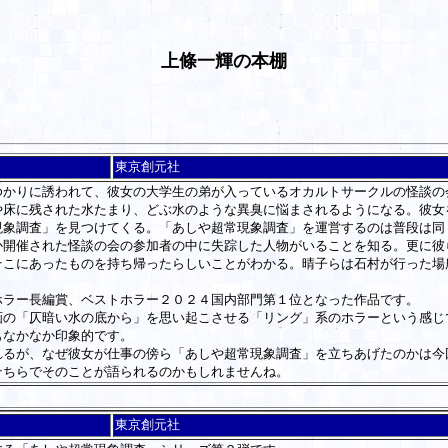
上條一輝の本棚
東京創元社
かりに誘われて、彼女の大学生の弟が入っているオカルトサークルの怪談の
や床に残された水たまり、どぶ水のような異臭に悩まされるようになる。彼女
現象調査」を見つけてくる。「あしや超常現象調査」を運営するのは普段は同
か開催された怪談の会の参加者の中に失踪した人物がいることを知る。更に彼
そこにあったものを持ち帰ったらしいことがわかる。晴子らは石村が行った場
ラー長編賞、ベストホラー２０２４国内部門第１位となった作品です。
の「仄暗い水の底から」を思い起こさせる「リング」系のホラーという感じ
もなかなか印象的です。
るが、なぜ彼女が仕事の傍ら「あしや超常現象調査」を立ちあげたのかは今
そちらでそのことが語られるのかもしれませんね。
東京創元社