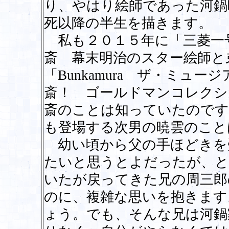
り、やはり絵師であった河鍋
死以降の半生を描きます。
私も２０１５年に「三菱一
斎 幕末明治のスター絵師と
「Bunkamura ザ・ミュ
斎！ ゴールドマンコレクシ
斎のことは知っていたのです
も登場する次男の暁雲のこと
幼い頃から父の手ほどきを
たいと思うとよだったが、と
いたが戻ってきた兄の周三郎
のに、複雑な思いを抱きます
ょう。でも、そんな兄は河鍋