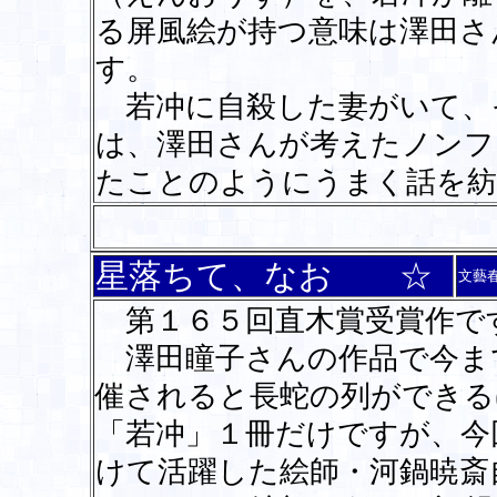
る屏風絵が持つ意味は澤田さ
す。
若冲に自殺した妻がいて、
は、澤田さんが考えたノンフ
たことのようにうまく話を
星落ちて、なお ☆
文藝
第１６５回直木賞受賞作で
澤田瞳子さんの作品で今ま
催されると長蛇の列ができる
「若冲」１冊だけですが、今
けて活躍した絵師・河鍋暁斎