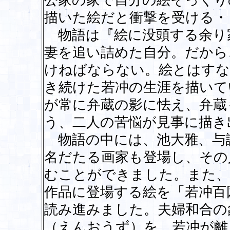
公家の家で自分の絵そっくり
描いた絵だと衝撃を受ける・
物語は『絵に没頭する余り
妻を追い詰めた自分。だから
けねばならない。絵とはすな
き続けた若冲の生涯を描いて
が常に弁蔵の影に怯え、弁蔵
う、二人の苦悩が見事に描き
物語の中には、池大雅、与
名だたる画家も登場し、その
むことができました。また、
作品に登場する絵を「若冲百
読み進みました。夫婦和合の
（えんおうず）を、若冲が離