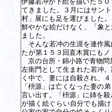
伊藤若冲が下絵を描いた５０
てきました。３月にはサント
村」展にも足を運びました。
鮮やかな絵だけなく、「象と
ました。
そんな若冲の生涯を連作風
たが第１５３回直木賞にもノ
京の台所・錦小路で青物問
左衛門として生まれた若冲。
く中で、妻には自殺され、４
「枡源」は亡くなった妻の弟
言い出す。「枡源」に姉を殺
が描く絵ぐらい自分でも描け