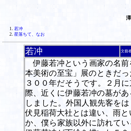
澤
若冲
星落ちて、なお
若冲
文藝
伊藤若冲という画家の名前
本美術の至宝」展のときだっ
３００年だそうです。２月に
際、近くに伊藤若冲の墓があ
しました。外国人観先客をは
伏見稲荷大社とは違い、雨と
か、僕ら家族以外に訪れてい