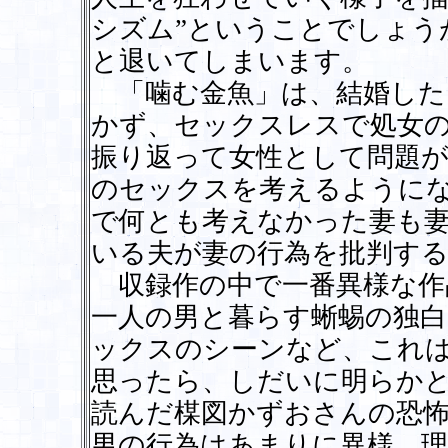
シズム”ということでしょう
と退いてしまいます。
「噛む金魚」は、結婚した
かず、セックスレスで処女の
振り返って女性として問題
のセックスを考えるように
で何とも考えなかった妻も
いる夫が妻の行為を批判す
収録作の中で一番異様な作
一人の男と暮らす蜥蜴の独
ックスのシーンなど、これ
思ったら、しだいに明らか
読んだ楳図かずおさんの恐
男の行為はあまりに異様。