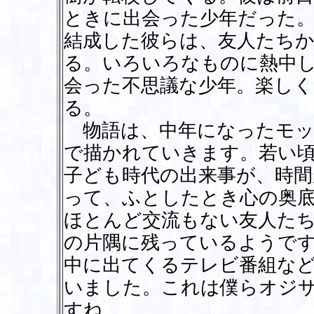
ときに出会った少年だった
結成した彼らは、友人たちか
る。いろいろなものに熱中
会った不思議な少年。楽し
る。
物語は、中年になったモッ
で描かれていきます。若い
子ども時代の出来事が、時
って、ふとしたとき心の奥
ほとんど交流もない友人た
の片隅に残っているようで
中に出てくるテレビ番組な
いました。これは僕らオジ
すね。