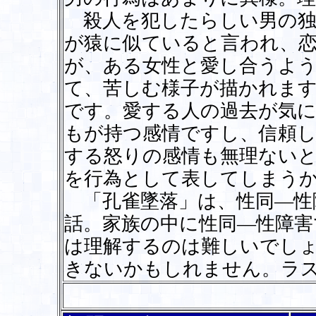
殺人を犯したらしい男の独
が猿に似ていると言われ、
が、ある女性と愛し合うよ
て、苦しむ様子が描かれま
です。愛する人の過去が気
もが持つ感情ですし、信頼
する怒りの感情も無理ない
を行為として表してしまう
「孔雀墜落」は、性同―性
話。家族の中に性同―性障害
は理解するのは難しいでし
きないかもしれません。ラ