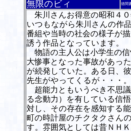
無限のビィ
徳間
朱川さんお得意の昭和４０
いつもながら朱川さんの作
番組や当時の社会の様子が描
誘う作品となっています。
物語の主人公は小学生の信
大惨事となった事故があった
が続発していた。ある日、彼
先生がやってくるが・・・
超能力ともいうべき不思議
る念動力）を有している信悟
対し、その存在を感知する能
町の時計屋のチクタクさん
す。雰囲気としては昔ＮＨＫ