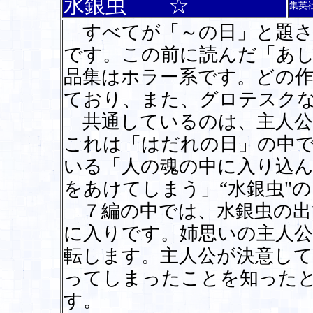
水銀虫 ☆
集英
すべてが「～の日」と題さ
です。この前に読んだ「あ
品集はホラー系です。どの
ており、また、グロテスク
共通しているのは、主人公
これは「はだれの日」の中
いる「人の魂の中に入り込
をあけてしまう」“水銀虫"
７編の中では、水銀虫の出
に入りです。姉思いの主人
転します。主人公が決意し
ってしまったことを知った
す。