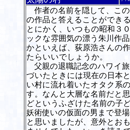
作者の名前を隠して、この
の作品と答えることができ
とにかく、いつもの昭和３
ックな雰囲気の漂う朱川作
かといえば、荻原浩さんの
たらいいでしょうか。
父親の退職記念のハワイ旅
づいたときには現在の日本
い村に流れ着いたオタク系
す。なんと大層な名前だと思
どというふざけた名前の子
妖術使いの仮面の男まで登場
と思いましたが、意外とお