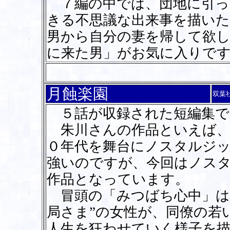
７編の中では、団地に引っ
きる不思議な出来事を描いた
男から自分の妻を帰して欲
に来た男」がお気に入りで
月蝕楽園
双葉
５話が収録された短編集で
朱川さんの作品といえば、
０年代を舞台にノスタルジ
強いのですが、今回はノス
作品となっています。
冒頭の「みつばち心中」は
局さま”の女性が、同僚の若
人生を狂わせていく様子を描