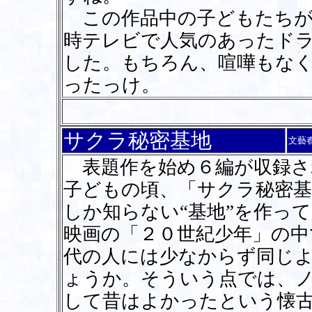
この作品中の子どもたちが
時テレビで人気のあったド
した。もちろん、喧嘩もな
ったっけ。
サクラ秘密基地
文藝
表題作を始め６編が収録さ
子どもの頃、「サクラ秘密基
しか知らない“基地”を作っ
映画の「２０世紀少年」の中
代の人には少なからず同じ
ょうか。そういう点では、
して昔はよかったという懐