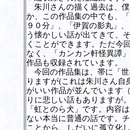
朱川さんの描く過去は、僕
か、この作品集の中でも、「
９０分」、「伊賀の影丸」、
う懐かしい話が出てきて、
くことができます。ただ今
なく、「カンカン軒怪異譚
作品も収録されています。
今回の作品集は、帯に「世
りますが(これは朱川さん自
がいい作品が並んでいます
りに悲しい話もありますが
「虹とのら犬」です。内容
ない本当に普通の話です。
ことから、しだいに孤立化