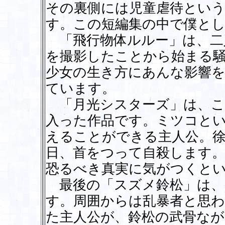
その裏側には児童虐待とい
す。この短編集の中で僕とし
「飛行物体ルルー」は、二
を撮影したことから始まる
少女の生き方にあんな影響
ています。
「月光シスターズ」は、こ
入った作品です。ミツコと
えることができる主人公。
日、首をつって自殺します。
恐るべき真実に気がつくと
最後の「スズメ鈴松」は、
す。周囲からは乱暴者と思
た主人公が、鈴松の武骨なが