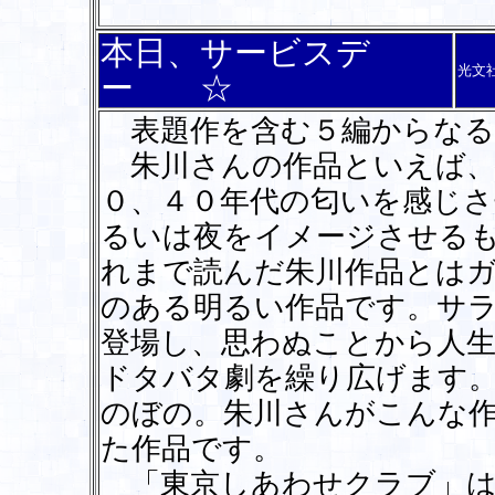
本日、サービスデ
光文
ー ☆
表題作を含む５編からなる
朱川さんの作品といえば、
０、４０年代の匂いを感じ
るいは夜をイメージさせる
れまで読んだ朱川作品とは
のある明るい作品です。サ
登場し、思わぬことから人
ドタバタ劇を繰り広げます
のぼの。朱川さんがこんな
た作品です。
「東京しあわせクラブ」は