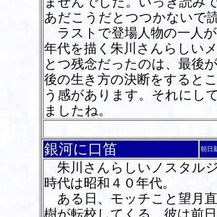
ませんでした。いっき読みで
あだこうだとつつかないで読
ラストで登場人物の一人が
年代を描く朱川さんらしい
とつ残念だったのは、最後
後の生き方の決断をすると
う感があります。それにし
ましたね。
銀河に口笛
朝日
朱川さんらしいノスタルジ
時代は昭和４０年代。
ある日、モッチこと望月直
樹が転校してくる。彼は前