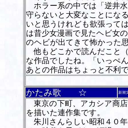
ホラー系の中では「逆井水
守らないと大変なことにな
いと思うけれども欲張って
は昔少女漫画で見たヘビ女
のヘビが出てきて怖かった
他もどこかで読んだこと（
な作品でしたね。「いっぺ
あとの作品はちょっと不利
かたみ歌 ☆
新潮
東京の下町、アカシア商店
を描いた連作集です。
朱川さんらしい昭和４０年