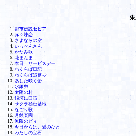
朱
都市伝説セピア
赤々煉恋
さよならの空
いっぺんさん
かたみ歌
花まんま
本日、サービスデー
わくらば日記
わくらば追慕抄
あした咲く蕾
水銀虫
太陽の村
銀河に口笛
サクラ秘密基地
なごり歌
月蝕楽園
無限のビィ
今日からは、愛のひと
わたしの宝石