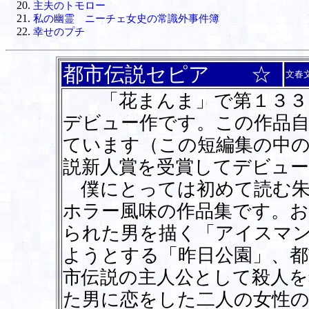
主夫のトモロー
私の幽霊 ニーチェ女史の常識外事件簿
幸せのプチ
都市伝説セピア ☆
文春
「花まんま」で第１３３回
デビュー作です。この作品自
ています（この短編集の中
説新人賞を受賞してデビュ
僕にとっては初めて読む朱
ホラー風味の作品集です。
られた男を描く「アイスマ
ようとする「昨日公園」、都
市伝説の主人公として殺人を
た男に恋をした二人の女性の