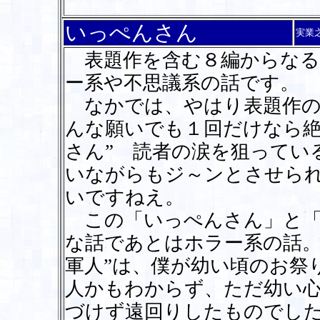
いっぺんさん
実業
表題作を含む８編からなる
ー系や不思議系の話です。
なかでは、やはり表題作の
んな願いでも１回だけなら絶
さん” 読者の涙を狙ってい
いながらもジ～ンとさせら
いですねえ。
この「いっぺんさん」と「
な話であとはホラー系の話。
軍人”は、僕が幼い頃のお祭
人かもわからず、ただ幼い
づけず遠回りしたものでし