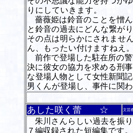
その不思議な能力を持つが
りにしていきます。
薔薇姫は鈴音のことを憎ん
と鈴音の過去にどんな繋が
その点は明らかにされませ
ん、もったい付けますねえ
前作で登場した駐在所の警
決に彼女の協力を求める刑事
な登場人物として女性新聞記
男くんが登場し、事件に関
あした咲く蕾 ☆
文芸
朱川さんらしい過去を振り
７編収録された短編集です。