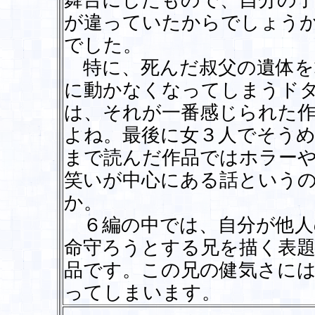
舞台にしたもので、自分の
が違っていたからでしょう
でした。
特に、死んだ叔父の遺体を
に動かなくなってしまうド
は、それが一番感じられた
よね。最後に女３人でそう
まで読んだ作品ではホラー
笑いが中心にある話という
か。
６編の中では、自分が他人
命守ろうとする兄を描く表題
品です。この兄の健気さに
ってしまいます。