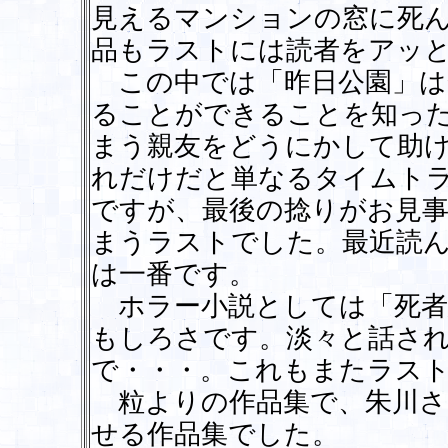
見えるマンションの窓に死
品もラストには読者をアッ
この中では「昨日公園」は
ることができることを知っ
まう親友をどうにかして助
れだけだと単なるタイムト
ですが、最後の捻りがお見
まうラストでした。最近読
は一番です。
ホラー小説としては「死者
もしろさです。淡々と話さ
で・・・。これもまたラス
粒よりの作品集で、朱川さ
せる作品集でした。