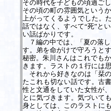
その時代を子どもの頃過ご
その頃の町の雰囲気という
上がってくるようでした。
話ではなく、すべて“死”と
い話ばかりです。
７編の中では、「夏の落し
す。弟を命がけで守ろうと
秘密。朱川さんはこれでも
きます。ラストの１行には
それから好きなのは「栞の
たこれも切ない話です。古
性と文通をしていた女性が
とに気づきます。気づいて
身としては、このラストに