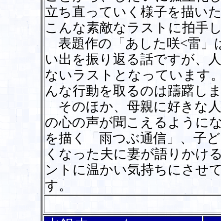
立ち直っていく様子を描い
こんな素敵なラストに拍手
表題作の「あした咲<雷」
い出を振り返る話ですが、
ないラストとなっています
んな行動を取るのは躊躇し
そのほか、母親に好きな人
の心の声が聞こえるように
を描く「雨つぶ通信」、子
くなった夫に妻が語りかけ
ントに温かい気持ちにさせ
す。