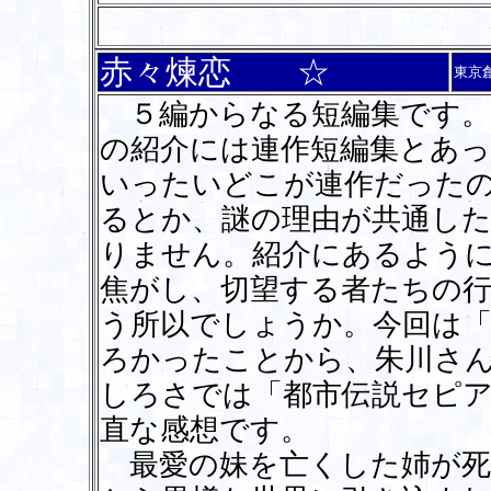
赤々煉恋 ☆
東京
５編からなる短編集です。
の紹介には連作短編集とあ
いったいどこが連作だった
るとか、謎の理由が共通し
りません。紹介にあるように
焦がし、切望する者たちの行
う所以でしょうか。今回は
ろかったことから、朱川さ
しろさでは「都市伝説セピ
直な感想です。
最愛の妹を亡くした姉が死