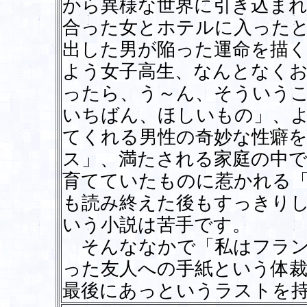
から異様な世界に引き込まれ
合った女とホテルに入った
出した男が陥った運命を描
よう女子高生、なんとなく
ったら、う～ん、そういう
いちばん、ほしいもの」、
てくれる男性の奇妙な性癖
ス」、満たされる家庭の中
育てていたものに惹かれる
も読み終えた後もすっきり
いう小説は苦手です。
そんななかで「私はフラン
った友人への手紙という体
最後にあっというラストを