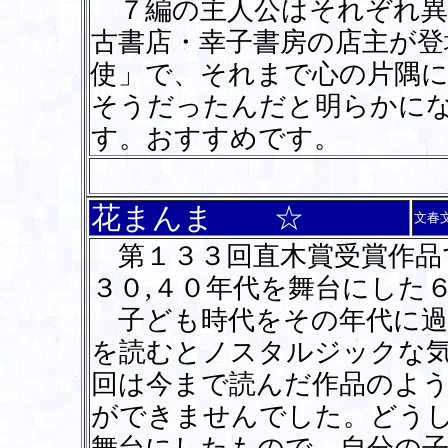
７編の主人公はそれぞれ異
古書店・幸子書房の店主が登
使」で、それまで心の片隅
そうだったんだと明らかに
す。おすすめです。
花まんま ☆
文春
第１３３回直木賞受賞作品
３０,４０年代を舞台にした
子ども時代をその年代に過
を読むとノスタルジックな
回は今まで読んだ作品のよ
ができませんでした。どう