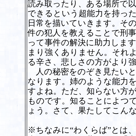
読み取ったり、ある場所で
できるという超能力を持っ
日常を描いていきます。そ
件の犯人を教えることで刑
って事件の解決に助力しま
まり強くありません。それ
る辛さ、悲しさの方がより
人の秘密をのぞき見たいと
なります。姉のような能力を
すよね。ただ、知らない方
ものです。知ることによつ
ょう。さて、果たしてこん
※ちなみに“わくらば”とは