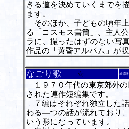
きる道を決めていくまでを
ます。
そのほか、子どもの頃年上
る「コスモス書簡」、主人
ラに、撮ったはずのない写
作品の「黄昏アルバム」が
なごり歌
☆
新潮
１９７０年代の東京郊外の
された連作短編集です。
７編はそれぞれ独立した話
わる―つの話が流れており
いう形になっています。