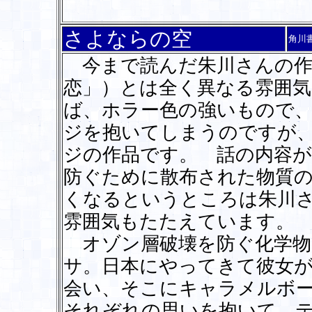
さよならの空
角川
今まで読んだ朱川さんの作
恋」）とは全く異なる雰囲気
ば、ホラー色の強いもので
ジを抱いてしまうのですが
ジの作品です。 話の内容
防ぐために散布された物質
くなるというところは朱川
雰囲気もたたえています。
オゾン層破壊を防ぐ化学物
サ。日本にやってきて彼女
会い、そこにキャラメルボ
それぞれの思いを抱いて、