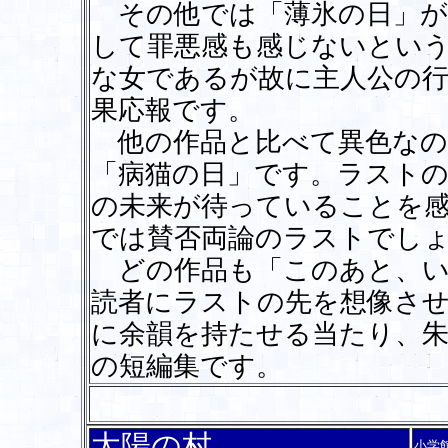
その他では「薄氷の日」が
して罪悪感も感じないとい
な女であるが故に主人公の
果応報です。
他の作品と比べて異色なの
「病猫の日」です。ラスト
の未来が待っていることを
では賛否両論のラストでし
どの作品も「このあと、い
読者にラストの先を想像さ
に余韻を持たせる当たり、
の短編集です。
太陽の村
小学