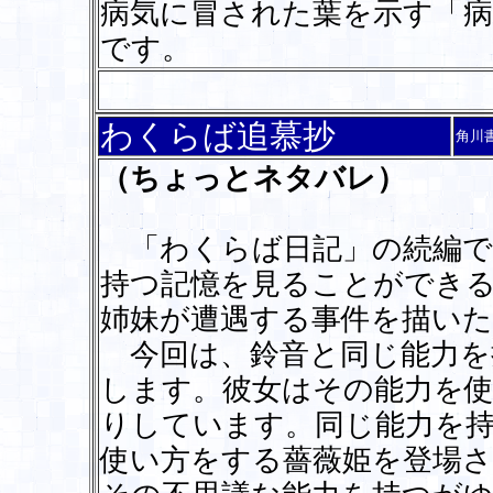
病気に冒された葉を示す「
です。
わくらば追慕抄
角川
（ちょっとネタバレ）
「わくらば日記」の続編で
持つ記憶を見ることができ
姉妹が遭遇する事件を描いた
今回は、鈴音と同じ能力を
します。彼女はその能力を
りしています。同じ能力を
使い方をする薔薇姫を登場