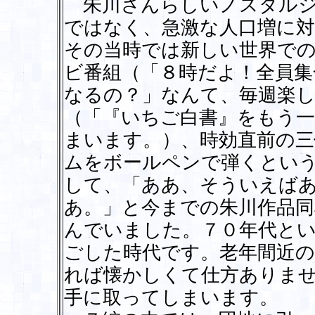
朱川さんらしいノスタルジ
ではなく、急激な人口増に
その当時では新しい世界で
ビ番組（「８時だよ！全員集
なるの？」なんて、毎週楽
（「『いちご白書』をもう
まいます。）、時効直前の三
ムをボールペンで弾くとい
して、「ああ、そういえば
あ。」と今までの朱川作品同
んでいました。７０年代と
ごした時代です。老年間近
れば懐かしくて仕方ありま
手に取ってしまいます。