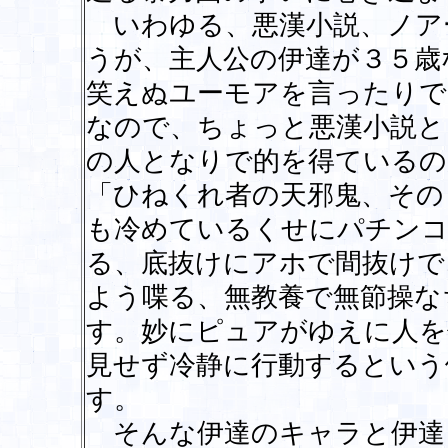
いわゆる、悪漢小説、ノア
うが、主人公の伊達が３５歳
笑えぬユーモアを言ったりで
なので、ちょっと悪漢小説と
の人となりで的を得ているの
「ひねくれ者の天邪鬼、その
も冷めているくせにパチン
る、底抜けにアホで間抜けで
よう喋る、無教養で無節操な
す。妙にピュアがゆえに人を
見せず冷静に行動するという
す。
そんな伊達のキャラと伊達