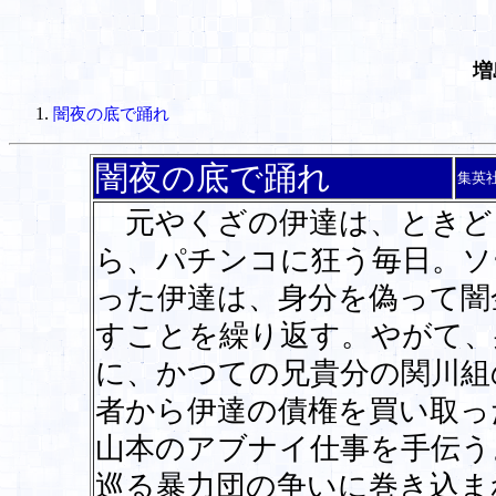
増
闇夜の底で踊れ
闇夜の底で踊れ
集英
元やくざの伊達は、ときど
ら、パチンコに狂う毎日。ソ
った伊達は、身分を偽って闇
すことを繰り返す。やがて、
に、かつての兄貴分の関川組
者から伊達の債権を買い取っ
山本のアブナイ仕事を手伝う
巡る暴力団の争いに巻き込ま