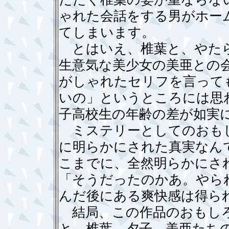
ゃれた会話をする男がホー
てしまいます。
とはいえ、椎葉と、やたら
生意気な美少女の美亜との
がしゃれたセリフを言って
いの」というところには思
子高校生の年齢の差が如実
ミステリーとしてのおも
に明らかにされた真実なん
こまでに、全然明らかにさ
「そうだったのかあ。やら
んだ後にある爽快感は得ら
結局、この作品のおもしろ
と、椎葉、夕子、美亜たち