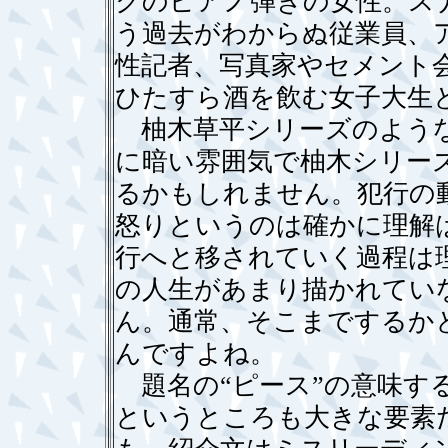
クのピアノ弾きの女性。ス
う過去がわからぬ従業員、
性記者、写真家やセメント
ひたすら酒を飲む女子大生
柚木草平シリーズのような
に暗い雰囲気で柚木シリー
るかもしれません。犯行の
怒りというのは確かに理解
行へと移されていく過程は
の人生があまり描かれてい
ん。通常、そこまでするか
んですよね。
題名の“ピース”の意味す
というところも大きな要素