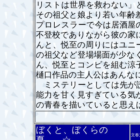
リストは世界を救わない」
その祖父と娘より若い年齢
プロレスラーで今は居酒屋
不登校でありながら彼の家
んと、悦至の周りにはユニ
の祖父など登場場面が少な
ん、悦至とコンビを組む涼
樋口作品の主人公はあんな
ミステリーとしては先が読
能力を甘く見すぎている気
の青春を描いていると思え
ぼくと、ぼくらの
文春
夏 ☆