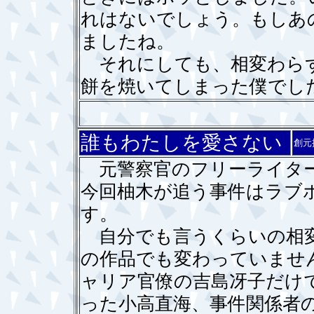
れはないでしょう。もしあ
ましたね。
それにしても、相変わらず
餅を焼いてしまった僕でし
誰もわたしを愛さない
創元
元警察官のフリーライター
今回柚木が追う事件はラブ
す。
自分でも言うくらいの相変
の作品でも変わっていませ
ャリア官僚の吉島冴子だけ
った小高直海、事件関係者