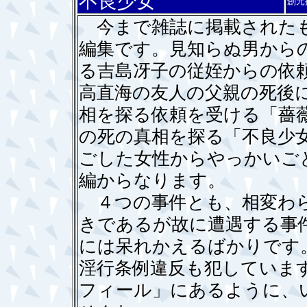
不良少女
創元
今まで雑誌に掲載されたも
編集です。見知らぬ男から
る吉島冴子の従姪からの依
高直海の友人の父親の死後
相を探る依頼を受ける「薔
の死の真相を探る「不良少
ごした女性からやっかいご
編からなります。
４つの事件とも、相変わら
きであるが故に遭遇する事
には呆れかえるばかりです
淫行条例違反も犯していま
フィール」にあるように、