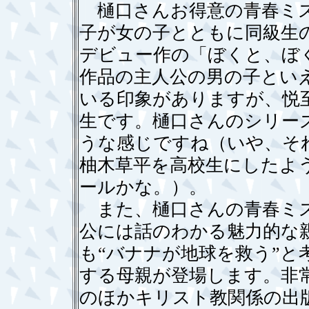
樋口さんお得意の青春ミス
子が女の子とともに同級生
デビュー作の「ぼくと、ぼ
作品の主人公の男の子とい
いる印象がありますが、悦
生です。樋口さんのシリー
うな感じですね（いや、そ
柚木草平を高校生にしたよ
ールかな。）。
また、樋口さんの青春ミス
公には話のわかる魅力的な
も“バナナが地球を救う”と
する母親が登場します。非
のほかキリスト教関係の出