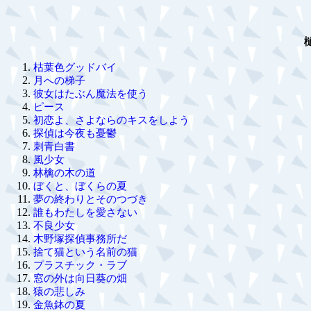
枯葉色グッドバイ
月への梯子
彼女はたぶん魔法を使う
ピース
初恋よ、さよならのキスをしよう
探偵は今夜も憂鬱
刺青白書
風少女
林檎の木の道
ぼくと、ぼくらの夏
夢の終わりとそのつづき
誰もわたしを愛さない
不良少女
木野塚探偵事務所だ
捨て猫という名前の猫
プラスチック・ラブ
窓の外は向日葵の畑
猿の悲しみ
金魚鉢の夏