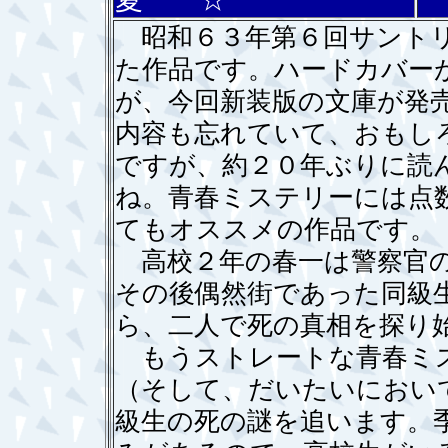
昭和６３年第６回サントリ
た作品です。ハードカバー
が、今回新装版の文庫が発
内容も忘れていて、おもし
ですが、約２０年ぶりに読
ね。青春ミステリーには点
てもオススメの作品です。
高校２年の春一は警察官の
その後偶然街であった同級
ら、二人で死の真相を探り
もうストレートな青春ミス
（そして、だいたいにおい
級生の死の謎を追います。