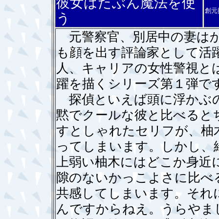
彼女はたぶん魔法を使
創元
う
元警察官、別居中の妻はか
も顔を出す評論家として活
人、キャリアの女性警視と
躍を描くシリーズ第１弾で
探偵といえば頭に浮かぶの
黙でクールな彼と比べると
すとしゃれたセリフが、柚
ってしまいます。しかし、
上弱い柚木にはどこか身近
隙のないかっこよさに比べ
共感してしまいます。それ
んですからねえ。うらやま