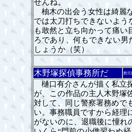
せんね。
柚木の出会う女性は綺麗な
では太刀打ちできないよう
も敢然と立ち向かって痛い
ろであり、何もできない男
しょうか（笑）
木野塚探偵事務所だ
創元
樋口有介さんが描く私立探
が、この作品の主人木野塚
対して、同じ警察署務めで
い。事務職員ですから経理
がないのに、退職後に憧れ
いくら“門前の小僧習わぬ経