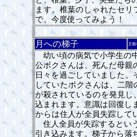
ます。椎葉のしゃれたセリ
で、今度使ってみよう！
月への梯子
文藝
幼い頃の病気で小学生の中
公ボクさんは、死んだ母親
日々を過ごしていました。
していたボクさんは、二階
が殺されているのを発見し
込まれます。意識は回復し
からは住人が全員失踪して
住人全員が失踪するという
引き込みます。梯子から落