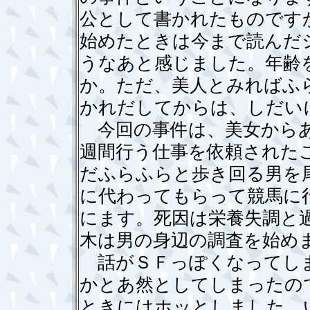
公として書かれたものです
始めたときは今まで読んだ
うなあと感じました。年齢
か。ただ、美人とみればふ
かれだしてからは、しだい
今回の事件は、美女からあ
週間行う仕事を依頼された
だふらふらと歩き回る男を
に代わってもらって競馬に
にます。死因は栄養失調と
木は男の身辺の調査を始め
話がＳＦっぽくなってしま
かとあ然としてしまったの
ときにはホッとしました。