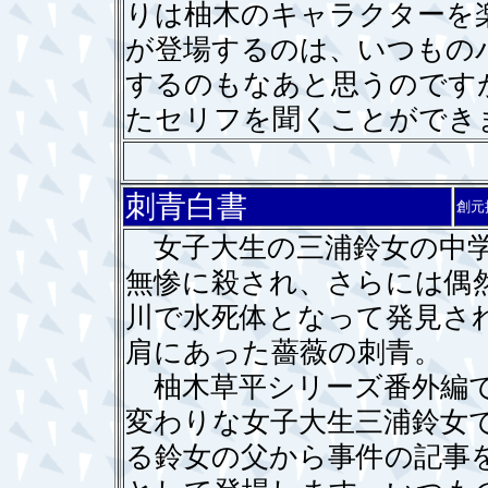
りは柚木のキャラクターを
が登場するのは、いつもの
するのもなあと思うのです
たセリフを聞くことができ
刺青白書
創元
女子大生の三浦鈴女の中学
無惨に殺され、さらには偶
川で水死体となって発見さ
肩にあった薔薇の刺青。
柚木草平シリーズ番外編で
変わりな女子大生三浦鈴女
る鈴女の父から事件の記事