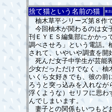
捨て猫という名前の猫
東京
柚木草平シリーズ第８作
今回柚木が関わるのは女子
刊ＥＹＥＳ編集部にかかっ
調べさせろ」という電話。
されて、いやいや調査を開
死んだ女子中学生が芸能界
少女だっただけでなく、柚
いくら女好きでも、彼の前
ろうと突っ込みを入れなが
浮くような）セリフに思わ
んでしまいます。
妻子との関係もいつもどお