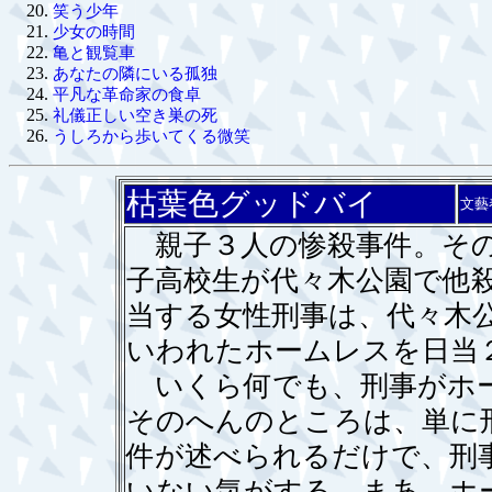
笑う少年
少女の時間
亀と観覧車
あなたの隣にいる孤独
平凡な革命家の食卓
礼儀正しい空き巣の死
うしろから歩いてくる微笑
枯葉色グッドバイ
文藝
親子３人の惨殺事件。その
子高校生が代々木公園で他
当する女性刑事は、代々木
いわれたホームレスを日当
いくら何でも、刑事がホー
そのへんのところは、単に
件が述べられるだけで、刑
いない気がする。まあ、ホ