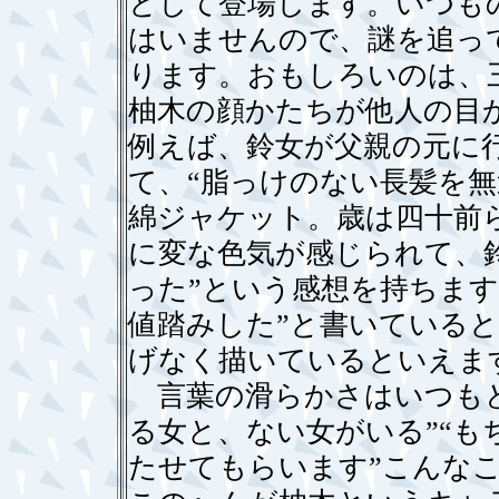
として登場します。いつも
はいませんので、謎を追っ
ります。おもしろいのは、
柚木の顔かたちが他人の目
例えば、鈴女が父親の元に
て、“脂っけのない長髪を
綿ジャケット。歳は四十前
に変な色気が感じられて、
った”という感想を持ちます
値踏みした”と書いている
げなく描いているといえま
言葉の滑らかさはいつもど
る女と、ない女がいる”“
たせてもらいます”こんな