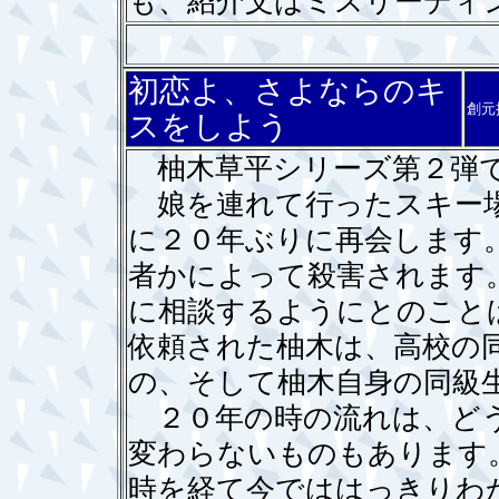
も、紹介文はミスリーデ
初恋よ、さよならのキ
創元
スをしよう
柚木草平シリーズ第２弾
娘を連れて行ったスキー場
に２０年ぶりに再会します
者かによって殺害されます
に相談するようにとのこと
依頼された柚木は、高校の
の、そして柚木自身の同級
２０年の時の流れは、どう
変わらないものもあります
時を経て今でははっきりわ