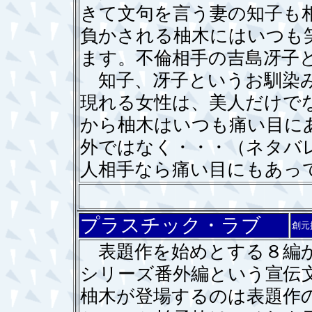
きて文句を言う妻の知子も
負かされる柚木にはいつも
ます。不倫相手の吉島冴子
知子、冴子というお馴染み
現れる女性は、美人だけで
から柚木はいつも痛い目に
外ではなく・・・（ネタバ
人相手なら痛い目にもあっ
プラスチック・ラブ
創元
表題作を始めとする８編か
シリーズ番外編という宣伝
柚木が登場するのは表題作