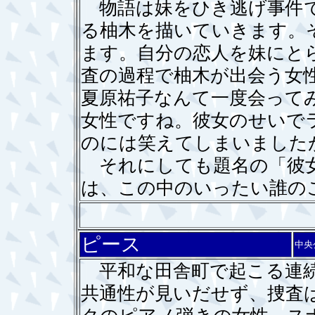
物語は妹をひき逃げ事件で
る柚木を描いていきます。
ます。自分の恋人を妹にと
査の過程で柚木が出会う女
夏原祐子なんて一度会って
女性ですね。彼女のせいで
のには笑えてしまいました
それにしても題名の「彼女
は、この中のいったい誰の
ピース
中央
平和な田舎町で起こる連続
共通性が見いだせず、捜査