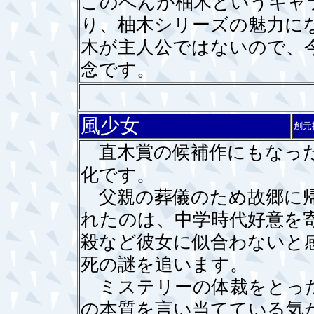
このへんが柚木というキャ
り、柚木シリーズの魅力に
木が主人公ではないので、
念です。
風少女
創元
直木賞の候補作にもなった
化です。
父親の葬儀のため故郷に帰
れたのは、中学時代好意を
殺など彼女に似合わないと
死の謎を追います。
ミステリーの体裁をとった
の本質を言い当てている気