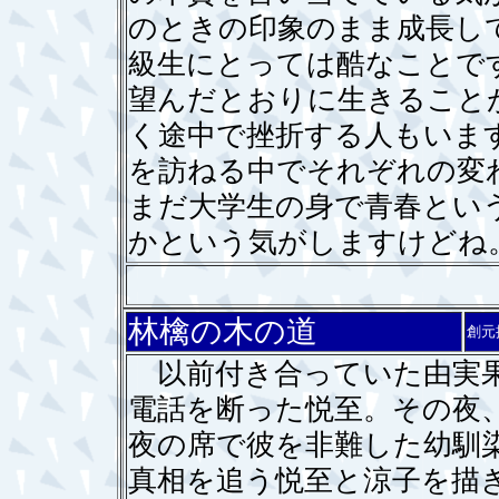
のときの印象のまま成長し
級生にとっては酷なことで
望んだとおりに生きること
く途中で挫折する人もいま
を訪ねる中でそれぞれの変
まだ大学生の身で青春とい
かという気がしますけどね
林檎の木の道
創元
以前付き合っていた由実果
電話を断った悦至。その夜
夜の席で彼を非難した幼馴
真相を追う悦至と涼子を描