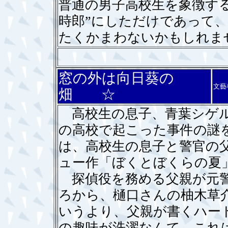
普通の男子高校生を象徴す
時郎”にしただけであって
たくかまわないかもしれま
窓の外は向日葵の
文藝
畑 ☆
高校生の息子、青葉シゲル
の高校で起こった事件の謎
は、高校生の息子と警官の
ュー作「ぼくとぼくらの夏
探偵役を務める父親が元警
ろから、樋口さんの柚木草
いうより、父親が書くハー
の趣味が洗濯なんて、これ