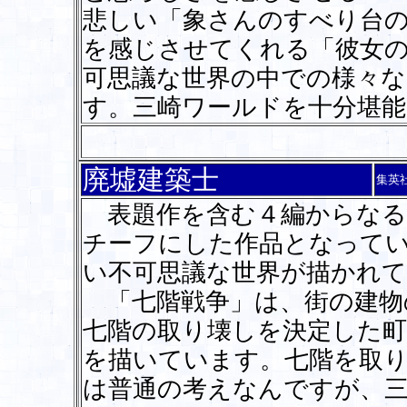
悲しい「象さんのすべり台
を感じさせてくれる「彼女の
可思議な世界の中での様々
す。三崎ワールドを十分堪能
廃墟建築士
集英
表題作を含む４編からなる
チーフにした作品となって
い不可思議な世界が描かれ
「七階戦争」は、街の建物
七階の取り壊しを決定した
を描いています。七階を取
は普通の考えなんですが、