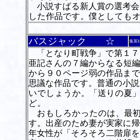
小説すばる新人賞の選考会
した作品です。僕としても
バスジャック ☆
集英
「となり町戦争」で第１７
亜記さんの７編からなる短
から９０ページ弱の作品ま
思議な作品です。普通の小説
いでしょうか。「送りの夏
ど。
おもしろかったのは、最初
す。出産のため妻が実家に帰
年女性が「そろそろ二階扉