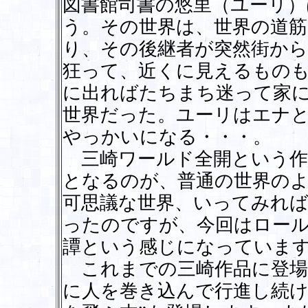
図書館司書の悠里（ユーリ）
う。その世界は、世界の道筋
り、その後継者が突然街から
狂って、近くに見えるもの
に出ればたちまち迷って家
世界だった。ユーリはエナ
やっかいになる・・・。
三崎ワールド全開という作
となるのが、普通の世界の
可思議な世界、いってみれ
ったのですが、今回はロー
譚という感じになっていま
これまでの三崎作品に登場
に人を巻き込んで行進し続ける