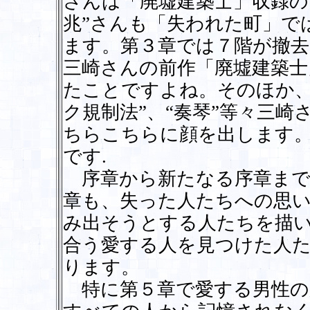
さんは「廃墟建築士」収録の
兆”さんも「失われた町」で
ます。第３章では７階が撤
三崎さんの前作「廃墟建築士
たことですよね。そのほか、
ク規制法”、“奏琴”等々三
ちらこちらに顔を出します
です.
序章から新たなる序章まで
章も、失った人たちへの思
み出そうとする人たちを描
合う愛する人を見つけた人
ります。
特に第５章で愛する男性の