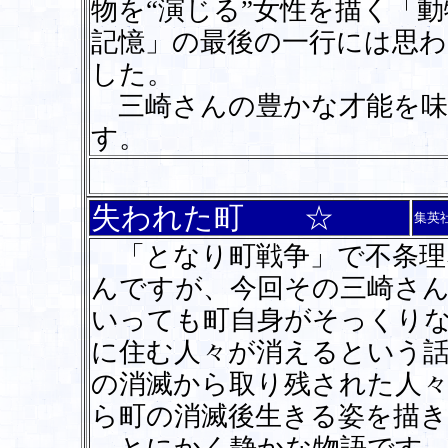
物を“演じる”女性を描く「
記憶」の最後の一行には思
した。
三崎さんの豊かな才能を味
す。
失われた町 ☆
集英
「となり町戦争」で不条理
んですが、今回その三崎さん
いっても町自身がそっくり
に住む人々が消えるという
の消滅から取り残された人
ら町の消滅後生きる姿を描き