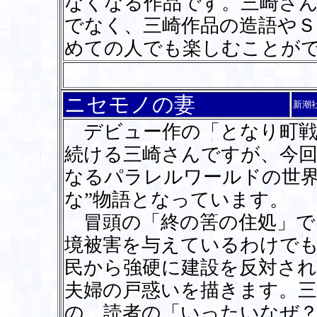
なくなる作品です。三崎さ
でなく、三崎作品の造語や
めての人でも楽しむことが
ニセモノの妻
新潮
デビュー作の「となり町戦
続ける三崎さんですが、今
なるパラレルワールドの世界
な”物語となっています。
冒頭の「終の筈の住処」で
境被害を与えているわけで
民から強硬に建設を反対さ
夫婦の戸惑いを描きます。三
の、読者の「いったいなぜ