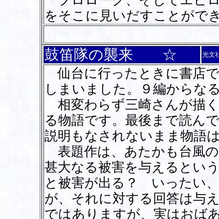
「プロローグ、そしてエピ
をそこに見いだすことがで
鼓笛隊の襲来 ☆
光文
仙台に行ったときに書店で
しまいました。９編からな
相変わらず三崎さんが描く
る物語です。最後まで読ん
説明もなされないまま物語
表題作は、あたかも台風のよ
甚大なる被害を与えるとい
と被害が出る？ いったい
が、それに対する回答は与
ではありますが、実はおば