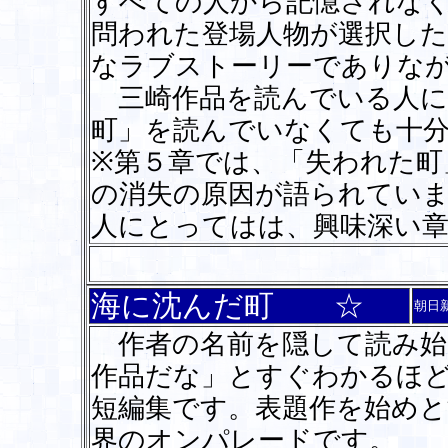
すべての人から記憶されな
問われた登場人物が選択し
なラブストーリーでありな
三崎作品を読んでいる人に
町」を読んでいなくても十
※第５章では、「失われた町
の消失の原因が語られてい
人にとってはは、興味深い
海に沈んだ町 ☆
朝日
作者の名前を隠して読み始
作品だな」とすぐわかるほ
短編集です。表題作を始めと
界のオンパレードです。