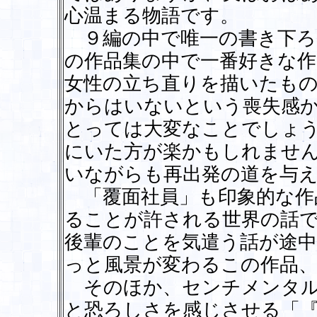
心温まる物語です。
９編の中で唯一の書き下ろ
の作品集の中で一番好きな作
女性の立ち直りを描いたも
からはいないという喪失感
とっては大変なことでしょ
にいた方が楽かもしれませ
いながらも再出発の道を与
「覆面社員」も印象的な作
ることが許される世界の話
後輩のことを気遣う話が途
っと風景が変わるこの作品
そのほか、センチメンタル
と恐ろしさを感じさせる「『