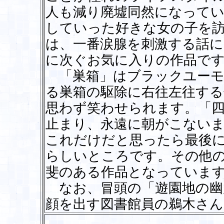
人も減り廃墟同然になって
していった好きな女の子を
は、一番涙腺を刺激する話
に次ぐお気に入りの作品で
「巣箱」はブラックユーモ
る巣箱の駆除に右往左往す
思わず笑わせられます。「四
止まり、永遠に朝がこない
これだけだと思ったら最後
らしいところです。その他
斐のある作品となっていま
なお、冒頭の「遊園地の幽
顔を出す図書館員の鵜木さん