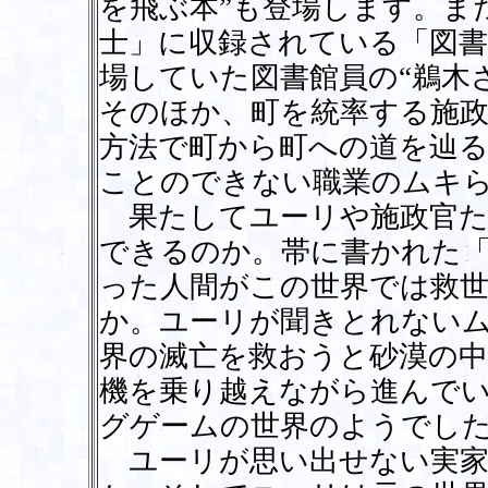
を飛ぶ本”も登場します。ま
士」に収録されている「図書
場していた図書館員の“鵜木
そのほか、町を統率する施政
方法で町から町への道を辿
ことのできない職業のムキ
果たしてユーリや施政官た
できるのか。帯に書かれた
った人間がこの世界では救
か。ユーリが聞きとれない
界の滅亡を救おうと砂漠の
機を乗り越えながら進んで
グゲームの世界のようでし
ユーリが思い出せない実家