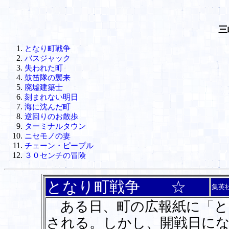
三
となり町戦争
バスジャック
失われた町
鼓笛隊の襲来
廃墟建築士
刻まれない明日
海に沈んだ町
逆回りのお散歩
ターミナルタウン
ニセモノの妻
チェーン・ピープル
３０センチの冒険
となり町戦争 ☆
集英
ある日、町の広報紙に「と
される。しかし、開戦日に