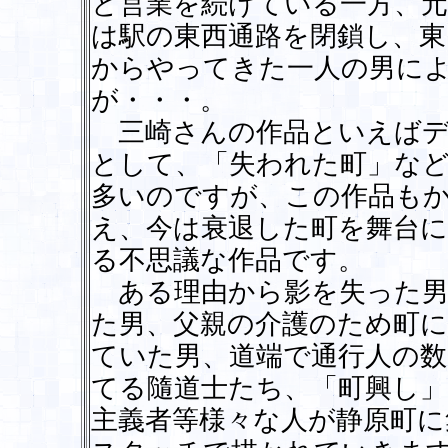
と営業を続けている一方、元
は駅の東西通路を閉鎖し、東
からやってきた一人の男に
が・・・。
三崎さんの作品といえばデ
として、「失われた町」など
多いのですが、この作品も
え、今は衰退した町を舞台
る不思議な作品です。
ある理由から影を失った男
た男、父親の介護のため町
ていた男、道端で通行人の
てる隨道士たち、「町興し」
主義者等様々な人が静原町に