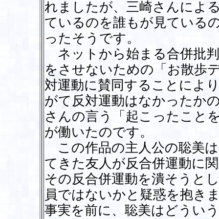
れましたが、三崎さんによ
ているのを誰もが見ている
ったそうです。
ネットから始まる合併批判
をさせないための「お散歩デ
対運動に賛同することにより
がて反対運動はなかったか
さんの言う「起こったこと
が働いたのです。
この作品の主人公の聡美は
てきた友人が反合併運動に
その反合併運動を潰そうと
員ではないかと疑惑を抱き
事実を前に、聡美はどうい