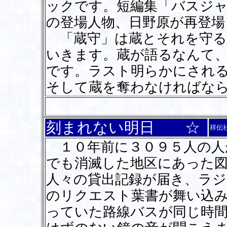
ックです。短編集「バスジ
の登場人物、日野原が再登
「蔵守」は蔵とそれを守る
いきます。蔵が語るなんて
です。ラスト明らかにされ
そして蔵を奪わなければな
刻まれない明日 ☆
祥伝
１０年前に３０９５人の人
でも消滅した地区にあった
人々の貸出記録が届き、ラ
のリクエスト葉書が舞い込
っていた路線バスが同じ時