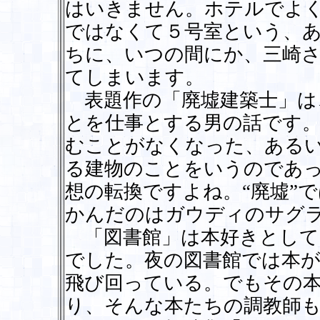
はいきません。ホテルでよ
ではなくて５号室という、
ちに、いつの間にか、三崎
てしまいます。
表題作の「廃墟建築士」は、
とを仕事とする男の話です。
むことがなくなった、ある
る建物のことをいうのであ
想の転換ですよね。“廃墟”
かんだのはガウディのサグ
「図書館」は本好きとして
でした。夜の図書館では本
飛び回っている。でもその
り、そんな本たちの調教師