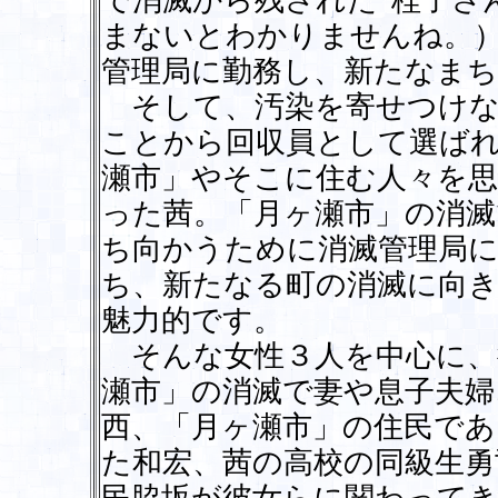
で消滅から残された“桂子さ
まないとわかりませんね。
管理局に勤務し、新たなま
そして、汚染を寄せつけな
ことから回収員として選ばれ
瀬市」やそこに住む人々を
った茜。「月ヶ瀬市」の消滅
ち向かうために消滅管理局に
ち、新たなる町の消滅に向
魅力的です。
そんな女性３人を中心に、
瀬市」の消滅で妻や息子夫婦
西、「月ヶ瀬市」の住民であ
た和宏、茜の高校の同級生勇