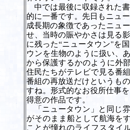
中では最後に収録された書
的に一番です。先日もニュ
成長期の象徴であったニュ
せ、当時の賑やかさは見る
に残った“ニュータウン"を
ウンを生物のように扱い、あ
から保護するかのように外
住民たちがテレビで見る番
番組の再放送だけというも
すね。形式的なお役所仕事
得意の作品です。
「ニュータウン」と同じ雰
がそのまま船として航海をす
ことが憧れのライフスタイ