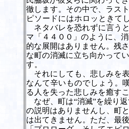
民脇坂が彼女らに関わって
徹します。その中で、ラス
ピソードにはホロッときて
ネタバレを恐れずに言うと
マ「４４００」のように、
的な展開はありません。残
な町の消滅に立ち向かって
す。
それにしても、悲しみを表
なんて辛いものでしょう。
る人を失った悲しみを癒す
なぜ、町は“消滅”を繰り
の説明はありませんし、町
は出てきません。ただ、最