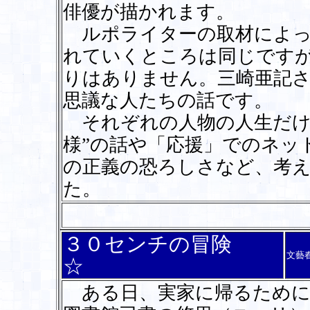
俳優が描かれます。
ルポライターの取材によっ
れていくところは同じです
りはありません。三崎亜記
思議な人たちの話です。
それぞれの人物の人生だけ
様”の話や「応援」でのネッ
の正義の恐ろしさなど、考
た。
３０センチの冒険
文藝
☆
ある日、実家に帰るために