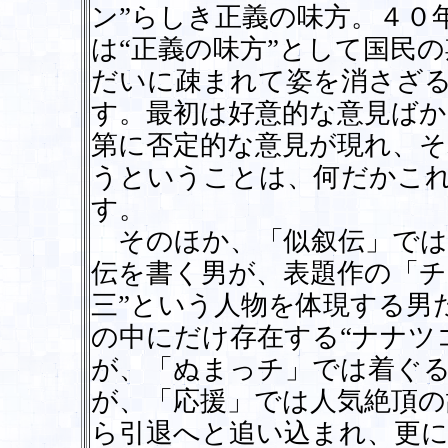
ン”らしき正義の味方。４０
は“正義の味方”として国民
だいに疎まれて姿を消さざ
す。最初は好意的な意見ば
第に否定的な意見が現れ、そ
うということは、何だかこ
す。
そのほか、「似叙伝」では
伝を書く男が、表題作の「チ
三”という人物を体現する男
の中にだけ存在する“ナナツ
が、「ぬまっチ」では着ぐる
が、「応援」では人気絶頂の
ら引退へと追い込まれ、更