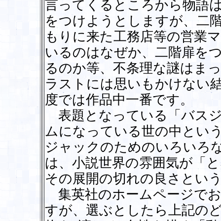
言ってくるところから物語
をつけようとしますが、二
もりに来た工務店等の営業
いるのはなぜか、二階扉を
るのか等、不条理な謎はま
ラストには思いもかけない
度では作品中一番です。
表題となっている「バスジ
ムになっている世の中とい
ジャックのためのいろいろ
は、小説世界の雰囲気が「と
その展開の切れの良さとい
集英社のホームページでお
すが、選ぶとしたら上記の