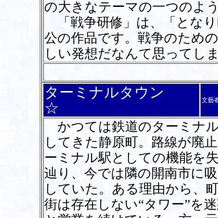
の大きなテーマの一つのよ
「戦争研修」は、「となり
公の作品です。戦争のため
しい発想だなんて思ってし
ターミナルタウン
文藝
☆
かつては鉄道のターミナル
してきた静原町。路線が廃
ーミナル駅としての機能を
辿り、今では隣の開南市に吸
していた。ある理由から、
街は存在しない“タワー”を