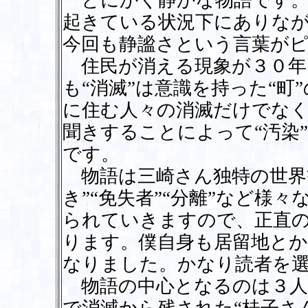
とにかく静かな物語です。
起きている状況下にありな
今回も静謐さという言葉が
住民が消える現象が３０年
も“消滅”は意識を持った“
に住む人々の消滅だけでな
聞きすることによって“汚染
です。
物語は三崎さん独特の世界観
き”“免失者”“分離”など様
られていきますので、正直
ります。僕自身も居留地と
なりました。かなり読者を
物語の中心となるのは３人