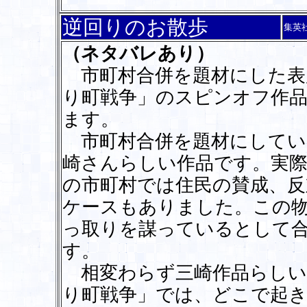
逆回りのお散歩
集英
（ネタバレあり）
市町村合併を題材にした表
り町戦争」のスピンオフ作
ます。
市町村合併を題材にしてい
崎さんらしい作品です。実
の市町村では住民の賛成、反
ケースもありました。この
っ取りを謀っているとして
す。
相変わらず三崎作品らしい
り町戦争」では、どこで起