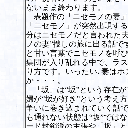
ないまま終わります。
表題作の「ニセモノの妻」
「ニセモノ」が突然出現する
分はニセモノだと言われた夫
ノの妻”捜しの旅に出る話で
と甘い言葉でニセモノを呼
集団が入り乱れる中で、ラ
り方です。いったい､妻はホ
か・・・。
「坂」は“坂”という存在が
婦が“坂が好き”という考え
争いに巻き込まれていく話
も通れない状態は“坂”では
ード封鎖派の主張や「坂」と