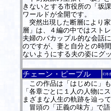
きないとする市役所の「坂課
ワールドが全開です。
突然出現した断層により家
層」は、４編の中ではスト
夫婦のバカップル的な会話
のですが、妻と自分との時
ないようにする夫の姿にグ
チェーン・ピープル
幻冬
この作品は「はじめに」も
「各章ごとに１人の人物にス
まざまな人生の軌跡を辿っ
冒頭の「正義の味方」で語