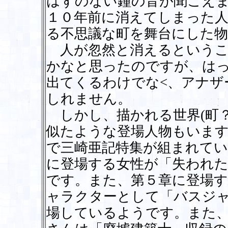
はずのない鐘の音が聞こえ
１０年前に消えてしまった
る不思議な町を舞台にした物
人が忽然と消えるというこ
かなと思ったのですが、は
出てくるわけでな<、アナザ
しれません。
しかし、描かれる世界(町？
似たような登場人物もいます。「F
で三崎亜記特集が組まれて
に登場する女性が「失われ
です。また、第５章に登場
ャラクターとして「バスジ
場しているようです。また