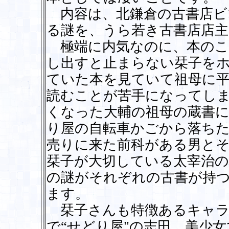
内容は、北鎌倉の古書店ビ
る謎を、うら若き古書店店主
極端に内気なのに、本のこ
し出すと止まらない栞子を
ていた本を見ていて祖母に
読むことが苦手になってし
くなった大輔の祖母の蔵書に
り屋の自転車かごから落ちた
売りに来た前科がある男と
栞子が大切している太宰治
の謎がそれぞれの古書が持
ます。
栞子さんも特徴あるキャラ
で“せどり屋"の志田、美少