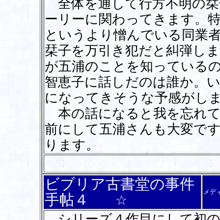
全体を通して行方不明の栞
ーリーに関わってきます。
というより憎んでいる同業者
栞子を万引き犯だと糾弾しま
が五浦のことを知っている
智恵子に話しだのは誰か。
になってきそうな予感がし
本の話になると我を忘れて
前にして五浦さんも大変で
ります。
ビブリア古書堂の事件
メデ
手帖４
☆
シリーズ４作目にして初の