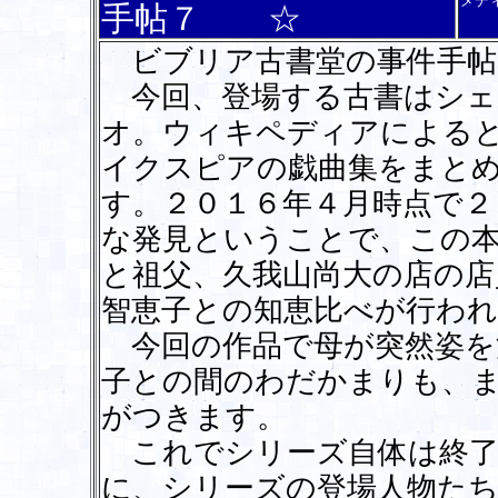
メデ
手帖７ ☆
ビブリア古書堂の事件手帖
今回、登場する古書はシェ
オ。ウィキペディアによる
イクスピアの戯曲集をまと
す。２０１６年４月時点で２
な発見ということで、この
と祖父、久我山尚大の店の店
智恵子との知恵比べが行われ
今回の作品で母が突然姿を
子との間のわだかまりも、
がつきます。
これでシリーズ自体は終了
に、シリーズの登場人物た