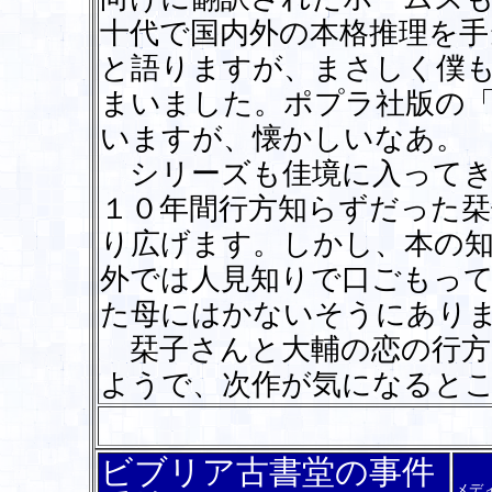
十代で国内外の本格推理を手
と語りますが、まさしく僕
まいました。ポプラ社版の
いますが、懐かしいなあ。
シリーズも佳境に入ってき
１０年間行方知らずだった栞
り広げます。しかし、本の知
外では人見知りで口ごもっ
た母にはかないそうにあり
栞子さんと大輔の恋の行方
ようで、次作が気になると
ビブリア古書堂の事件
メデ