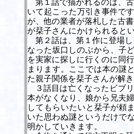
第１話で描かれるのは、古
いて起こった万引き事件で
が、他の業者が落札した古書
が栞子さんにかけられると
第２話は、第１作に登場し
なった坂口しのぶから、子
を実家に探しに行くのに同
まります。ここでは本の謎
た親子関係を栞子さんが解
３話目は亡くなったビブリ
本がなくなり、娘から兄夫
してもらいたいと栞子が頼
いた思わぬ謎というだけで
明かしていきます。