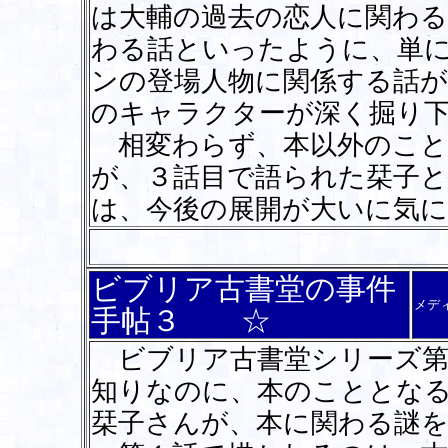
は大輔の過去の恋人に関わる
わる話といったように、単
ンの登場人物に関係する話
のキャラクターが深く掘り
相変わらず、本以外のこと
が、３話目で語られた栞子と
は、今後の展開が大いに気
ビブリア古書堂の事件
メデ
手帖３ ☆
ビブリア古書堂シリーズ第
知りなのに、本のこととな
栞子さんが、本に関わる謎