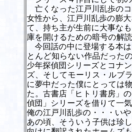
亡くなった江戸川乱歩のコ
女性から、江戸川乱歩の膨
て、持ち主が生前に大事なも
庫を開けるための暗号の解
今回話の中に登場する本は
とんど知らない作品だったの
少年探偵団シリーズとコナ
ズ、そしてモーリス・ルブ
に夢中だった僕にとっては
た。古書店「ヒトリ書房」の
偵団」シリーズを借りて一
俺の江戸川乱歩の・・・いや
あの頃、そういう子供は珍
向けに翻訳されたホームズ