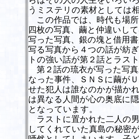
らはその人の人生をいろい
うミステリの素材としては
この作品では、時代も場所
四枚の写真、繭と仲違いして
写った写真、銀の塊と借用書
写る写真から４つの話が紡
トの強い話が第２話とラス
第２話の琉衣が写った写真
なった事件、ＳＮＳに繭がＵ
せた犯人は誰なのかが描か
は異なる人間が心の奥底に
となっています。
ラストに置かれた二人の男
してくれていた真島の秘密