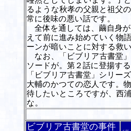
唖然としてしまいます。子
るような秋孝の父親と祖父
常に後味の悪い話です。
全体を通しては、繭自身が
えて前に進み始めていく物
ーンが暗いことに対する救
なお、「ビブリア古書堂」
ソードが。第２話に登揚する
「ビブリア古書堂」シリーズ
大輔のかつての恋人です。
待したいところですが、西
な。
ビブリア古書堂の事件