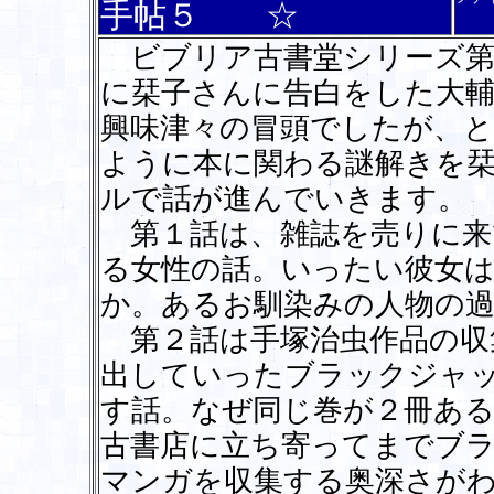
手帖５ ☆
ビブリア古書堂シリーズ第
に栞子さんに告白をした大
興味津々の冒頭でしたが、
ように本に関わる謎解きを
ルで話が進んでいきます。
第１話は、雑誌を売りに来
る女性の話。いったい彼女
か。あるお馴染みの人物の
第２話は手塚治虫作品の収
出していったブラックジャ
す話。なぜ同じ巻が２冊あ
古書店に立ち寄ってまでブ
マンガを収集する奥深さが