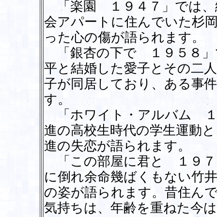
「楽園 １９４７」では、
会アパートに住んでいた杉岡
った心の傷が語られます。
「銀杏の下で １９５８」
平と結婚した愛子とその二人
子が同居しており、ある事
す。
「ホワイト・アルバム １
進の高校生時代の学生運動と
進の失恋が語られます。
「この部屋に君と １９７
に倒れ余命幾ばくもない竹
の姿が語られます。昔住ん
気持ちは、年齢を重ねた今