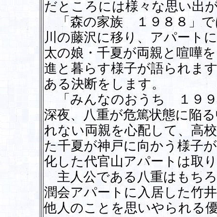
だところには様々な思い出
「森の家族 １９８８」で
川の藤沢に移り、アパートに
太の娘・千夏が両親と喧嘩
進と暮らす様子が語られま
ある決断をします。
「みんなのおうち １９９
深夜、八重が危篤状態に陥る
れない両親を心配して、高校
た千夏が神戸に向かう様子が
化した代官山アパートは取
主人公である八重はもちろ
潤会アパートに入居した竹
他人のことを思いやられる