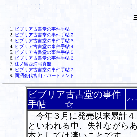
ビブリア古書堂の事件手帖
ビブリア古書堂の事件手帖２
ビブリア古書堂の事件手帖３
ビブリア古書堂の事件手帖４
ビブリア古書堂の事件手帖５
ビブリア古書堂の事件手帖６
江ノ島西浦写真館
ビブリア古書堂の事件手帖７
同潤会代官山アパートメント
ビブリア古書堂の事件
メデ
手帖 ☆
今年３月に発売以来累計４
といわれる中、失礼ながら
本としては凄いことです。