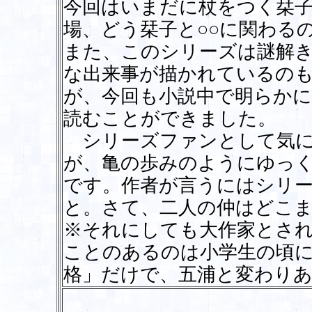
今回はいまだに杖をつく栞
場、どう栞子と○○に関わる
また、このシリーズは謎解
な出来事が描かれているの
が、今回も小説中で明らかに
読むことができました。
シリーズファンとして気に
が、亀の歩みのようにゆっ
です。作者が言うにはシリ
と。さて、二人の仲はどこ
※それにしても大作家とさ
ことのあるのは小学生の頃
格」だけで、五浦と変わり