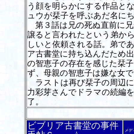
う顔を明らかにする作品と
ュウが栞子を呼ぶあだ名に
第３話は兄の死ぬ直前に兄
譲ると言われたという弟か
しいと依頼される話。弟で
ア古書堂に持ち込んだため
の智恵子の存在を感じた栞子
ず、母親の智恵子は嫌な女
ラストは再び栞子の周辺に
力彩芽さんでドラマの続編
了。
ビブリア古書堂の事件
メデ