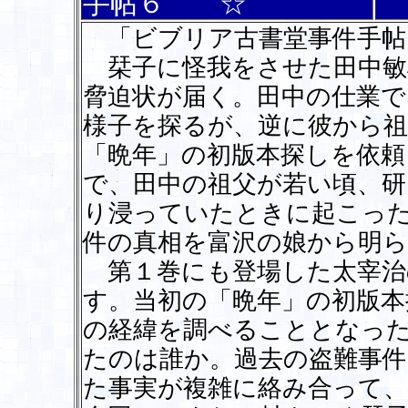
手帖６ ☆
「ビブリア古書堂事件手帖
栞子に怪我をさせた田中敏
脅迫状が届く。田中の仕業で
様子を探るが、逆に彼から
「晩年」の初版本探しを依頼
で、田中の祖父が若い頃、研
り浸っていたときに起こっ
件の真相を富沢の娘から明
第１巻にも登場した太宰治
す。当初の「晩年」の初版本
の経緯を調べることとなった
たのは誰か。過去の盗難事件
た事実が複雑に絡み合って