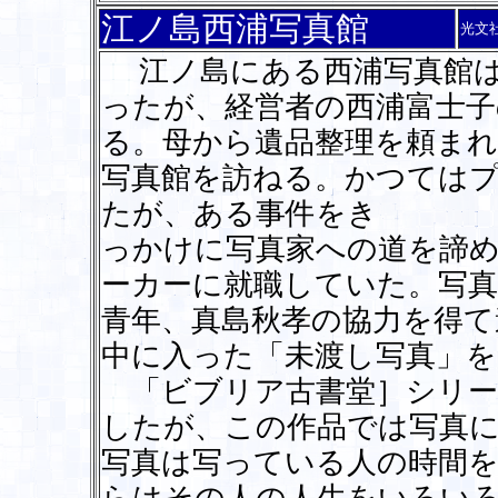
江ノ島西浦写真館
光文
江ノ島にある西浦写真館は
ったが、経営者の西浦富士
る。母から遺品整理を頼まれ
写真館を訪ねる。かつては
たが、ある事件をき
っかけに写真家への道を諦め
ーカーに就職していた。写
青年、真島秋孝の協力を得て
中に入った「未渡し写真」を
「ビブリア古書堂］シリー
したが、この作品では写真
写真は写っている人の時間