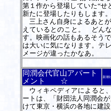
第１作から登場していた“せ
新たに登場したりもします
三上さん自身によるあとが
えているとのこと。 どん
す。映画化の話もあるそう
は大いに気になります。テ
メージが違ったかなあ。
同潤会代官山アパート
新潮
メント ☆
ウィキペディアによると、
ートは、「財団法人同潤会が
けて東京・横浜の各地に建設