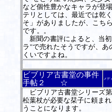
など個性豊かなキャラが登
テリとしては、最近では乾
そ」がありましたが、こち
です。。
新聞の書評によると、当初
ラ"で売れたそうですが、あ
くいですよね。
ビブリア古書堂の事件
メデ
手帖２ ☆
ビブリア古書堂シリーズ第
松葉杖が必要な栞子に頼まれ
うことになります。