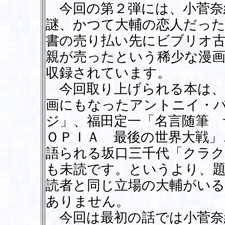
今回の第２弾には、小菅奈
謎、かつて大輔の恋人だった
書の売り払い先にビブリオ
親が売ったという稀少な漫
収録されています。
今回取り上げられる本は、
画にもなったアントニイ・
ジ」、福田定一「名言随筆 
ＯＰＩＡ 最後の世界大戦」
語られる坂口三千代「クラク
も未読です。というより、
読者と同じ立場の大輔がい
ありません。
今回は最初の話では小菅奈