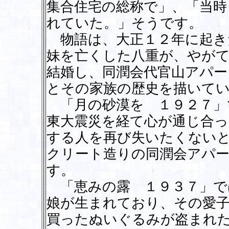
集合住宅の総称で」、「当時
れていた。」そうです。
物語は、大正１２年に起き
妹を亡くした八重が、やが
結婚し、同潤会代官山アパー
とその家族の歴史を描いて
「月の砂漠を １９２７」
東大震災を経て心が通じ合っ
する人を再び失いたくない
クリート造りの同潤会アパ
す。
「恵みの露 １９３７」で
娘が生まれており、その愛
買ったぬいぐるみが盗まれ