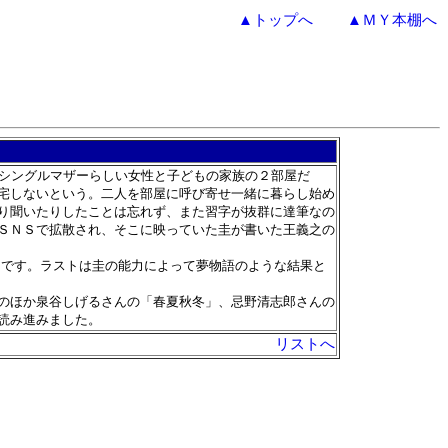
▲トップへ
▲ＭＹ本棚へ
シングルマザーらしい女性と子どもの家族の２部屋だ
宅しないという。二人を部屋に呼び寄せ一緒に暮らし始め
り聞いたりしたことは忘れず、また習字が抜群に達筆なの
ＳＮＳで拡散され、そこに映っていた圭が書いた王義之の
ーです。ラストは圭の能力によって夢物語のような結果と
のほか泉谷しげるさんの「春夏秋冬」、忌野清志郎さんの
読み進みました。
リストへ