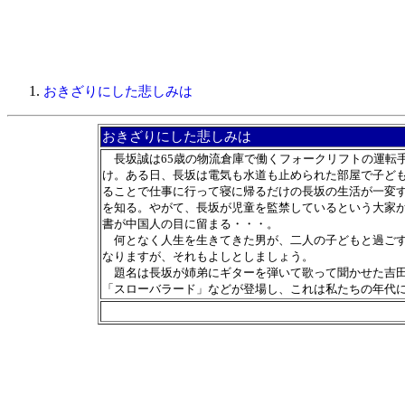
おきざりにした悲しみは
おきざりにした悲しみは
長坂誠は65歳の物流倉庫で働くフォークリフトの運転
け。ある日、長坂は電気も水道も止められた部屋で子ど
ることで仕事に行って寝に帰るだけの長坂の生活が一変
を知る。やがて、長坂が児童を監禁しているという大家
書が中国人の目に留まる・・・。
何となく人生を生きてきた男が、二人の子どもと過ごす
なりますが、それもよしとしましょう。
題名は長坂が姉弟にギターを弾いて歌って聞かせた吉田
「スローバラード」などが登場し、これは私たちの年代