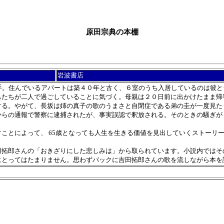
原田宗典の本棚
岩波書店
手。住んでいるアパートは築４０年と古く、６室のうち入居しているのは彼と
もたちが二人で過ごしていることに気づく。母親は２０日前に出かけたまま帰
する。やがて、長坂は姉の真子の歌のうまさと自閉症である弟の圭が一度見た
からの通報で警察に逮捕されたが、事実誤認で釈放される。そのときの騒ぎが
ことによって、 65歳となっても人生を生きる価値を見出していくストーリ
拓郎さんの「おきざりにした悲しみは」から取られています。小説内ではそ
にとってはたまりません。思わずバックに吉田拓郎さんの歌を流しながら本を