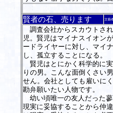
賢者の石、売ります
文藝
調査会社からスカウトされ
児。賢児はマイナスイオン
ードライヤーに対し、マイ
し、孤立することになる。
賢児はとにかく科学的に実
りの男。こんな面倒くさい
せん。会社としても雇いに
勘弁願いたい人物です。
幼い頃唯一の友人だった蓼
現実に妥協することから仲