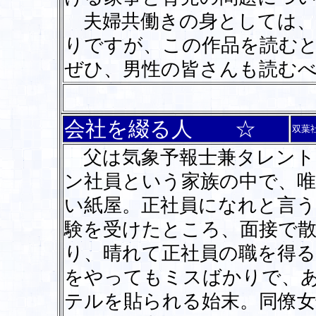
夫婦共働きの身としては、
りですが、この作品を読む
ぜひ、男性の皆さんも読む
会社を綴る人 ☆
双葉
父は気象予報士兼タレント
ン社員という家族の中で、
い紙屋。正社員になれと言う
験を受けたところ、面接で
り、晴れて正社員の職を得る
をやってもミスばかりで、
テルを貼られる始末。同僚女