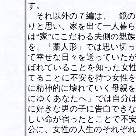
す。
それ以外の７編は、「鏡の
りと思い、家を出て一人暮ら
は“家”にこだわる夫側の親
を、「藁人形」では思い切
て幸せな日々を送っていた
ばれていることを知った女
てることに不安を持つ女性を
に精神的に壊れていく母親
にゆくあなたへ」では自分
に好きな男の子に告白できな
しい命が宿ったとことで不
公に、女性の人生のそれぞ