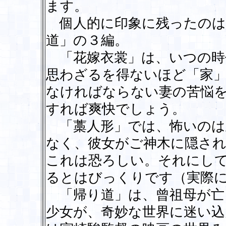
ます。
個人的に印象に残ったのは
道」の３編。
「花嫁衣裳」は、いつの時
思わざるを得ないほど「家
なければならない妻の苦悩
すれば爽快でしょう。
「藁人形」では、怖いのは
なく、彼女がご神木に隠さ
これは恐ろしい。それにし
るとはびっくりです（実際
「帰り道」は、曾祖母が亡
少女が、奇妙な世界に迷い