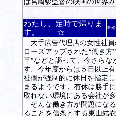
は宮崎駿監督の映画の世界
わたし、定時で帰りま
新潮
す。 ☆
大手広告代理店の女性社員
ローズアップされた“働き方
革”などと謳って、今さらな
す。今年度からは５日以上有
社側が強制的に休日を指定
まるようです。有休は勝手
取れない環境にある会社が
そんな働き方が問題になる
ることを信条とする東山結衣