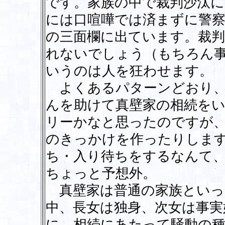
です。家族の中で裁判沙汰
には口喧嘩では済まずに警
の三面欄に出ています。裁
れないでしょう（もちろん
いうのは人を狂わせます。
よくあるパターンどおり、
んを助けて真壁家の相続を
リーかなと思ったのですが
のきっかけを作ったりしま
ち・入り待ちをするなんて
ちょっと予想外。
真壁家は普通の家族といっ
中、長女は独身、次女は事実
に、相続にあたって騒動の