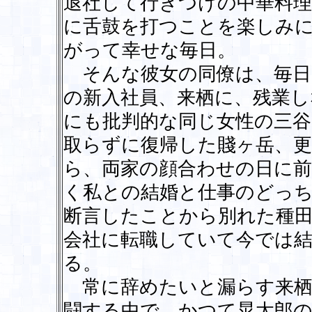
退社して行きつけの中華料
に舌鼓を打つことを楽しみ
がって幸せな毎日。
そんな彼女の同僚は、毎日
の新入社員、来栖に、残業し
にも批判的な同じ女性の三谷
取らずに復帰した賤ヶ岳、更
ら、両家の顔合わせの日に
く私との結婚と仕事のどっ
断言したことから別れた種
会社に転職していて今では
る。
常に辞めたいと漏らす来栖
闘する中で、かつて晃太郎