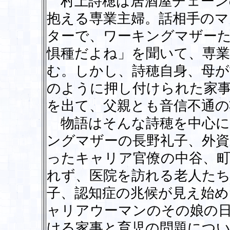
村上詩穂は居酒屋チェーン
抱える専業主婦。話相手のマ
ターで、ワーキングマザー
惧種だよね」を聞いて、専
む。しかし、詩穂自身、母
のように押し付けられた家事
を出て、父親とも音信不通の
物語はそんな詩穂を中心に
ングマザーの長野礼子、外資
ったキャリア官僚の中谷、
れず、医院を訪れる老人た
子、認知症の兆候が見え始め
ャリアウーマンのその娘の
ける家事と育児の問題につ