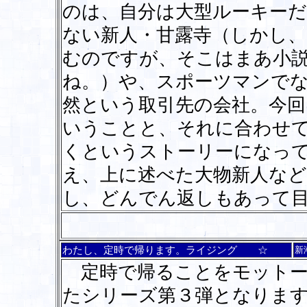
のは、自分は大型ルーキー
ない新人・甘露寺（しかし
むのですが、そこはまあ小
ね。）や、スポーツマンで
然という取引先の会社。今
いうことと、それに合わせ
くというストーリーになっ
え、上に述べた大物新人など
し、どんでん返しもあって
わたし、定時で帰ります。ライジング ☆
新
定時で帰ることをモットー
たシリーズ第３弾となりま