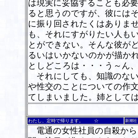
は現実に妥協することも必要
ると思うのですが、彼には
に振り回されたくはありま
も、それにすがりたい人も
とができない。そんな彼が
るいはいかないのかが描か
としどころは・・・う～ん
それにしても、知識のない
や性交のことについての作
てしまいました。姉として
わたし、定時で帰ります。 ☆
新潮社
電通の女性社員の自殺から