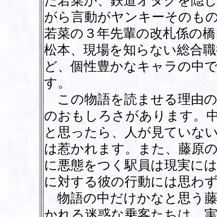
た若菜が、鉄道オタクを隠し
がら言動がヤンキーそのも
若菜の３年先輩の改札係の橋
松本、現場を知らない総合職
ど、個性豊かなキャラの中
す。
この物語を読ませる理由の
のおもしろさがあります。
と思ったら、人が見ていな
は惹かれます。また、藤原
に悪態をつく駅員は現実に
に対する彼の行動には思わ
物語の中だけかなと思う藤
かれる迷惑な乗客たちは、