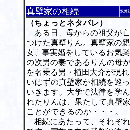
真壁家の相続
双葉
（ちょっとネタバレ）
ある日、母からの祖父が亡
つけた真壁りん。真壁家の親
女、事実婚をしているお気楽
の次男の妻であるりんの母
を名乗る男・植田大介が現れ
いはずの真壁家が相続を巡
いきます。大学で法律を学
れたりんは、果たして真壁
ことができるのか・・・。
相続にあたって、それぞれ