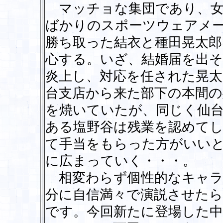
マッチョな集団であり、女
ばかりのスポーツウェアメ
勝ち取った結衣と種田晃太郎
心する。いざ、結婚届を出そ
炎上し、対応を任された晃太
台支店から来た部下の本間
を焼いていたが、同じく仙
ある塩野谷は残業を認めて
て手当をもらった方がいい
に広まっていく・・・。
相変わらず個性的なキャラ
分に自信満々で演説させた
です。今回新たに登場した中