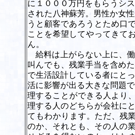
に１０００万円をもらうシ
された八神蘇芳。男性か女
うと顧客であろうとため口
ことを希望してやってきて
ん。
給料は上がらない上に、働
叫んでも、残業手当を含めた
で生活設計している者にと
活に影響が出る大きな問題で
理することができる人より
理する人のどちらが会社に
てもわかります。ただ、残
のか、それとも、その人の