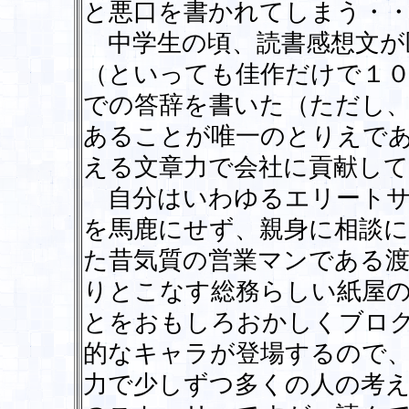
と悪口を書かれてしまう・
中学生の頃、読書感想文が
（といっても佳作だけで１０
での答辞を書いた（ただし
あることが唯一のとりえで
える文章力で会社に貢献し
自分はいわゆるエリートサ
を馬鹿にせず、親身に相談
た昔気質の営業マンである渡
りとこなす総務らしい紙屋
とをおもしろおかしくブロ
的なキャラが登場するので
力で少しずつ多くの人の考