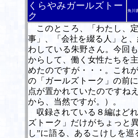
くらやみガールズトー
角川
ク
このところ、「わたし、定
事」、「会社を綴る人」と、
わしている朱野さん。今回
からして、働く女性たちを
めたのですが・・・。これ
の「ガールズトーク」の前
点が置かれていたのですね
から、当然ですが。）。
収録されている８編はどれ
ズトーク」だけがちょっと異
し”に語る、あるこけしを巡