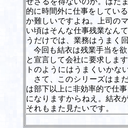
せざるを得ないのか。はた
的に時間外に仕事をしてい
か難しいですよね。上司の
い頃はそんな仕事残業なん
うだけでは、業務はうまく
今回も結衣は残業手当を欲
と宣言して会社に要求しま
トのようにはうまくいかな
さて、このシリーズはまだ
は部下以上に非効率的で仕事
になりますからねえ。結衣
それもまた見たいです。