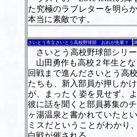
た究極のラブレターを明ら
本当に素敵です。
さいとう市立さいとう高校野球部 おれが先輩？
さいとう高校野球部シリー
山田勇作も高校２年生とな
回戦まで進んださいとう高
たちも、新入部員が押しか
が、まったく姿を見せず、
彼に話を聞くと部員募集のチ
ヶ湯温泉と書かれていたと
ミスだということがわかり
白戦が催される。