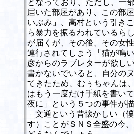
となっており、ただし、一
届いた部屋があり、この部
いぶみ」、高村という引き
ら暴力を振るわれているら
が届くが、その後、その女性
連行されてしまう「猫が鳴
彦からのラブレターが欲し
書かないでいると、自分の
てきたため、むぅちゃんは
はもう一度だけ手紙を書いてみるこ
夜に」という５つの事件が
文通という昔懐かしい（僕
す）ことがＳＮＳ全盛の今