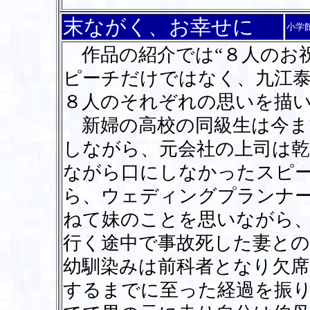
末ながく、お幸せに
小学
作品の紹介では“８人のお
ピーチだけではなく、九江泰
８人のそれぞれの思いを描
新婦の高校の同級生は今ま
しながら、元会社の上司は
ながら口にしなかったスピ
ら、ウェディングプランナ
ねて妹のことを思いながら
行く途中で事故死した妻との
幼馴染みは前科者となり欠
するまでに至った経過を振