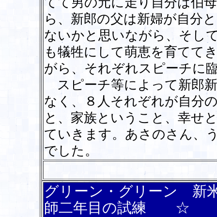
てて男の元に走り自分は伯
ら、新郎の父は新婦が自分
ないかと思いながら、そし
も犠牲にして萌恵を育てて
がら、それぞれスピーチに
スピーチ等によって新郎新
なく、８人それぞれが自分
と、家族ということ、幸せ
ていきます。あさのさん、
でした。
グリーン・グリーン 新
師二年目の試練 ☆