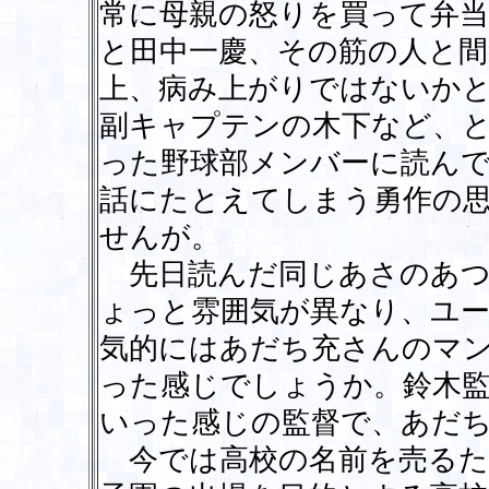
常に母親の怒りを買って弁
と田中一慶、その筋の人と
上、病み上がりではないか
副キャプテンの木下など、
った野球部メンバーに読ん
話にたとえてしまう勇作の
せんが。
先日読んだ同じあさのあつ
ょっと雰囲気が異なり、ユー
気的にはあだち充さんのマ
った感じでしょうか。鈴木
いった感じの監督で、あだ
今では高校の名前を売るた