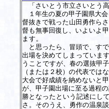
「さいとう市立さいとう高
１年生の夏の甲子園県大会
督抜きで戦った山田勇作らさ
督も無事回復し、いよいよ
ます。
と思ったら、冒頭で、すで
出場を決めてしまっていま
うことですが、春の選抜甲子
（または２校）の代表ではな
大会で好成績を納めないと
が、甲子園出場に至る過程の
勝となったという記述にし
さ。そのうえ、勇作の温泉