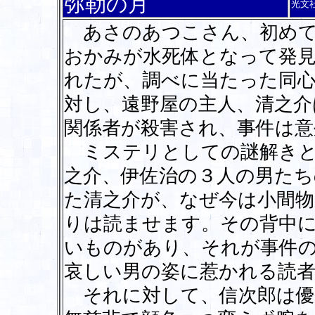
弥勒の月
光文
あさのあつこさん、初めて
おかみが水死体となって発
れたが、調べに当たった同心
対し、遠野屋の主人、清之介
関係者が殺害され、事件は意
ミステリとしての謎解きと
之介、伊佐治の３人の男たち
た清之介が、なぜ今は小間
りは読ませます。その背中
いものがあり、それが事件
哀しい男の姿に惹かれる読
それに対して、信次郎は優