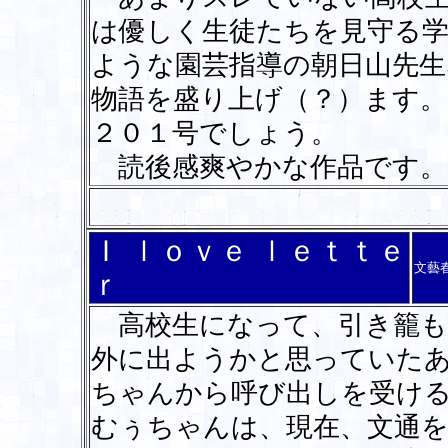
は優しく生徒たちを見守る
ような園芸指導の朝日山先生
物語を盛り上げ（？）ます
２０１号でしょう。
読後感爽やかな作品です。
Ｉ ｌｏｖｅ ｌｅｔｔｅ
文藝
ｒ
高校生になって、引き籠も
外に出ようかと思っていたあ
ちゃんから呼び出しを受け
むぅちゃんは、現在、文通を業とす