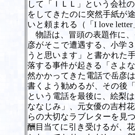
して「ＩＬＬ」という会社の
をしてきたのに突然手紙が
いと頼まれる（「I love lett
物語は、冒頭の表題作に、
彦がそこで遭遇する、小学
うと思います」と書かれた
落する事件が起きる「さよ
然かかってきた電話で岳彦
書くよう勧めるが、その後
という電話を最後に、絵梨
ななじみ」、元女優の吉村
らの大切なラブレターを見
酬目当てに引き受けるが、