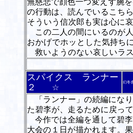
無慈悲で顔色一つ変えず腕
の行動は、読んでいるこち
そういう信次郎も実は心に
この二人の間にいるのが人
おかげでホッとした気持ち
救いようのない哀しいラス
スパイクス ランナー
幻冬
２
☆
「ランナー」の続編になり
た碧李が、走るために戻っ
今作では全編を通して碧李
大会の１日が描かれます。