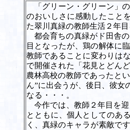
「グリーン・グリーン」の
のおいしさに感動したこと
た翠川真緑の教師生活２年目
都会育ちの真緑がド田舎の
目となったが、鶏の解体に
教師であることに変わりは
で開催された「花見とどんど
農林高校の教師であったとい
ん”に出会うが、後日、彼女
なる・・・。
今作では、教師２年目を迎
とともに、個人としてのあ
く、真緑のキャラが素敵で