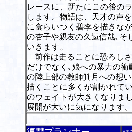
レースに、新たにこの後の
します。物語は、天才の声を
に食らいつく碧李を描きな
の杏子や親友の久遠信哉､そ
いきます。
前作は走ることに恐ろしさ
だけでなく､娘への暴力の衝
の陸上部の教師箕月への想い
描くことに多くが割かれて
のウェイトが大きくなりま
展開が大いに気になります
復讐プランナー
河出