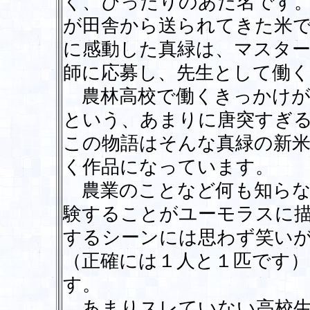
く、ぴったりのあだ名です
が田舎から送られてきた米
に感動した真緑は、マスター
師に応募し、先生として働
農林高校で働くきっかけが
という、あまりに唐突すぎ
この物語はそんな真緑の新
く作品になっています。
農業のことなど何も知らな
験することがユーモラスに
するシーンには思わず笑い
（正確には１人と１匹です
す。
あまりスレていない高校生