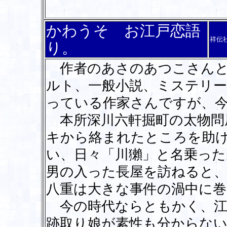
かわうそ お江戸恋語
祥伝
り。
作者のあさのあつこさんと
ルト、一般小説、ミステリー
っている作家さんですが、
本所深川六軒掘町の太物問
キから絡まれたところを助
い、日々「川獺」と名乗った
男の入った長屋を訪ねると
八重は大きな事件の渦中に
今の時代ならともかく、江
跡取り娘が素性も分からな