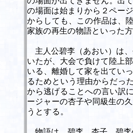
の場面が出てきません。出
の場面は始まりから２ペー
からしても、この作品は、
家族の再生の物語といった
主人公碧李（あおい）は、
いたが、大会で負けて陸上
いる、離婚して家を出てい
るためという理由からだっ
から逃げることへの言い訳
ージャーの杏子や同級生の
うとする。
物語は、碧李、杏子、碧李