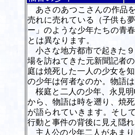
あさのあつこさんの作品を
売れに売れている（子供も
ー」のような少年たちの青
とは異なります。
小さな地方都市で起きた９
場を訪ねてきた元新聞記者の
庭は焼死した一人の少女を
の少年は何者なのか。物語
桜庭と二人の少年、永見明
から、物語は時を遡り、焼死
が語られていきます。そし
行動と事件の背後に見え隠れ
主人公の少年二人があまり