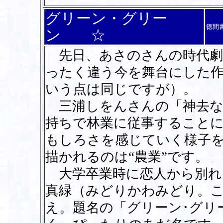
グリーン・グリー
徳間
ン ☆
先日、あさのさんの時代劇
ったく違う今を舞台にした作
いう点は同じですが）。
三浦しをんさんの「神去な
持ちで林業に従事すること
もしろさを感じていく様子
描かれるのは“農業”です。
大学卒業時に恋人から別れ
真緑（みどりかわみどり。
え。題名の「グリーン･グリ