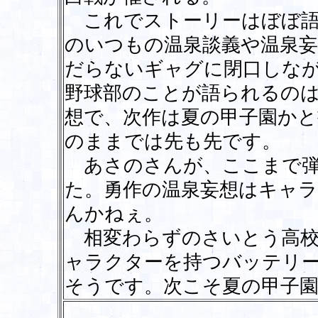
これでストーリーはぼぼ語
のいつもの温泉談義や温泉
だらないギャグに閉口しな
野球部のことが語られるの
想で、次作は夏の甲子園か
のままでは先も先です。
あさのさんが、ここまで弾
た。勇作の温泉妄想はキャ
んかねぇ。
相変わらずのさいとう高校
ャラクターを持つバッテリ
そうです。次こそ夏の甲子