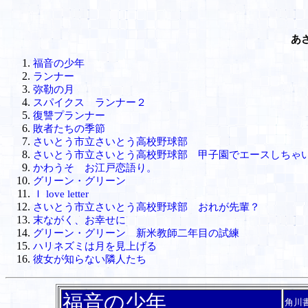
あ
福音の少年
ランナー
弥勒の月
スパイクス ランナー２
復讐プランナー
敗者たちの季節
さいとう市立さいとう高校野球部
さいとう市立さいとう高校野球部 甲子園でエースしちゃ
かわうそ お江戸恋語り。
グリーン・グリーン
Ｉ love letter
さいとう市立さいとう高校野球部 おれが先輩？
末ながく、お幸せに
グリーン・グリーン 新米教師二年目の試練
ハリネズミは月を見上げる
彼女が知らない隣人たち
福音の少年
角川