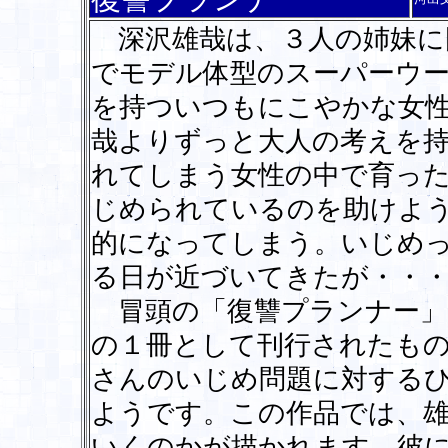
深沢雄哉は、３人の姉妹に
でモデル体型のスーパーウー
を持ついつもにこやかな女
哉よりずっと大人の考えを
れてしまう女性の中で育った
じめられているのを助けよ
的になってしまう。いじめ
る日が近づいてきたが・・
冒頭の「復讐プランナー」
の１冊として刊行されたも
さんのいじめ問題に対する
ようです。この作品では、
いくのかが描かれます。彼