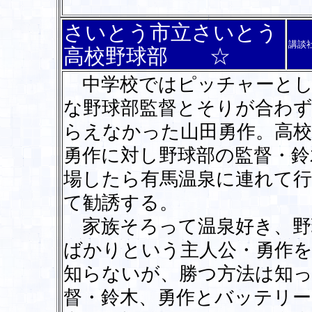
さいとう市立さいとう
講談
高校野球部 ☆
中学校ではピッチャーとし
な野球部監督とそりが合わ
らえなかった山田勇作。高校
勇作に対し野球部の監督・鈴
場したら有馬温泉に連れて
て勧誘する。
家族そろって温泉好き、野
ばかりという主人公・勇作
知らないが、勝つ方法は知っ
督・鈴木、勇作とバッテリー