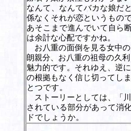
なんて、なんてバカな娘だ
係なくそれが恋というもの
あそこまで進んでいて自ら
は余計な心配ですかね。
お八重の面倒を見る女中の
朗親分、お八重の祖母の久利
魅力的です。それゆえ、逆
の根拠もなく信じ切ってし
とつです。
ストーリーとしては、「川
されている部分があって消
ドでしょうか。