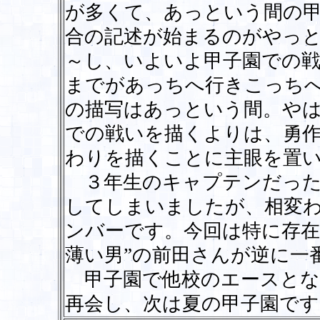
が多くて、あっという間の
合の記述が始まるのがやっ
～し、いよいよ甲子園での
までがあっちへ行きこっち
の描写はあっという間。や
での戦いを描くよりは、勇
わりを描くことに主眼を置
３年生のキャプテンだった
してしまいましたが、相変
ンバーです。今回は特に存在
薄い男”の前田さんが逆に一
甲子園で他校のエースとな
再会し、次は夏の甲子園です