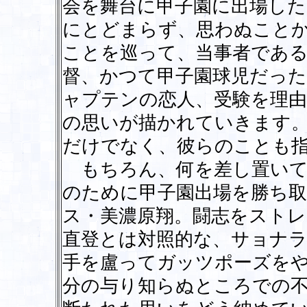
会を舞台に甲子園に出場した
にとどまらず、思わぬこと
ことを巡って、当事者であ
督、かつて甲子園球児だっ
ャプテンの恋人、受験を理由
の思いが描かれていきます。
だけでなく、彼らのことも
もちろん、何を差し置いて
のために甲子園出場を勝ち
ス・美濃原翔。闘志をストレ
直登とは対照的な、サョナ
手を盧ってガッツポーズを
分の与り知らぬところでの