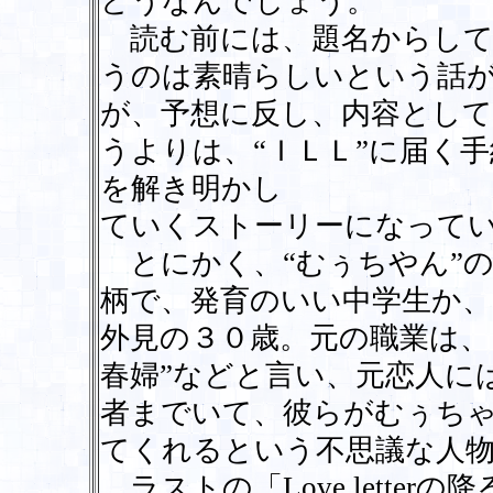
どうなんでしょう。
読む前には、題名からして
うのは素晴らしいという話
が、予想に反し、内容とし
うよりは、“ＩＬＬ”に届く
を解き明かし
ていくストーリーになって
とにかく、“むぅちやん”の
柄で、発育のいい中学生か
外見の３０歳。元の職業は、
春婦”などと言い、元恋人に
者までいて、彼らがむぅち
てくれるという不思議な人
ラストの「Love lette