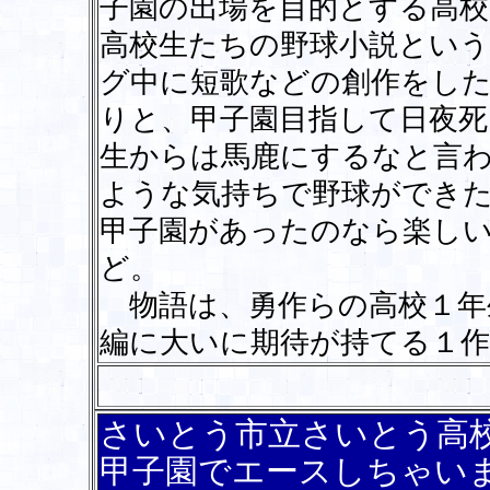
子園の出場を目的とする高
高校生たちの野球小説とい
グ中に短歌などの創作をし
りと、甲子園目指して日夜
生からは馬鹿にするなと言
ような気持ちで野球ができ
甲子園があったのなら楽し
ど。
物語は、勇作らの高校１年
編に大いに期待が持てる１作
さいとう市立さいとう
甲子園でエースしちゃい