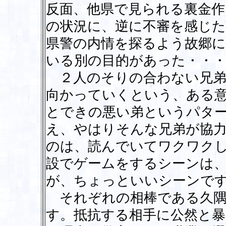
反面、他県で見られる裏金
の状況に、逆に不審を感じた
県警の内情を探るよう故郷
いる別の目的があった・・・
２人のそりの合わない兄弟
向かっていくという、ある
とできの悪い弟というパタ
え、やはりそんな兄弟が協
のは、読んでいてワクワク
設でゲームをするシーンは
が、ちょっといいシーンで
それぞれの相棒である久隅
す。抵抗する相手に公然と