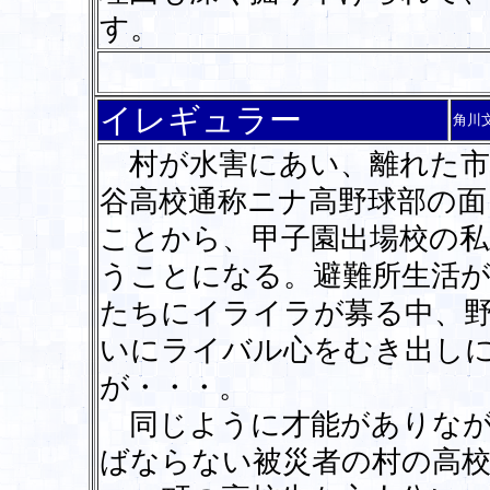
す。
イレギュラー
角川
村が水害にあい、離れた市
谷高校通称ニナ高野球部の面
ことから、甲子園出場校の私
うことになる。避難所生活が
たちにイライラが募る中、
いにライバル心をむき出し
が・・・。
同じように才能がありなが
ばならない被災者の村の高