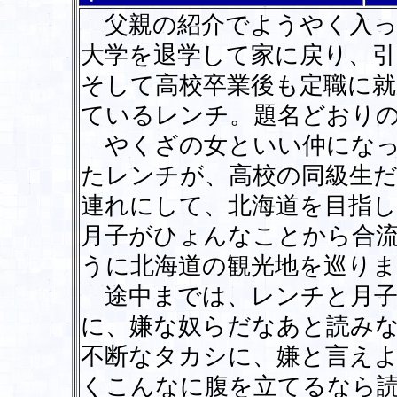
父親の紹介でようやく入っ
大学を退学して家に戻り、
そして高校卒業後も定職に
ているレンチ。題名どおりの
やくざの女といい仲になっ
たレンチが、高校の同級生
連れにして、北海道を目指し
月子がひょんなことから合
うに北海道の観光地を巡りま
途中までは、レンチと月子
に、嫌な奴らだなあと読み
不断なタカシに、嫌と言え
くこんなに腹を立てるなら