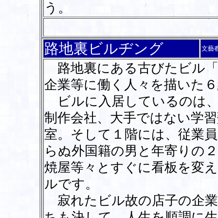
う。
路地裏ビルヂング
文藝
路地裏にある古びたビル「
企業等に働く人々を描いた６
ビルに入居しているのは、
制作会社、大手ではない学習
室。そして１階には、従業員
らぬ外国籍の男と年寄りの２
焼屋等々とすぐに看板を変
ルです。
寂れたビル故の店子の企業
ちも決して、人生を順調に