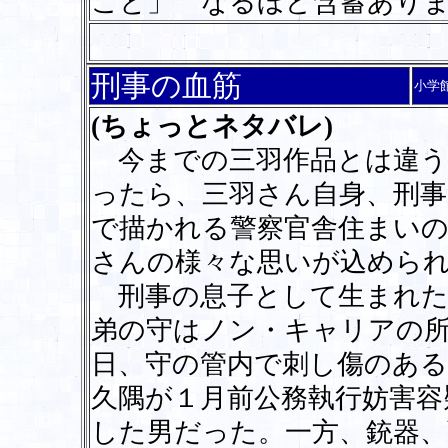
こと」 なるほど含蓄あり
刑事の血筋
小学
(ちょっとネタバレ)
今までの三羽作品とは違う
ったら、三羽さん自身、刑
で描かれる警察官舎住まい
さんの様々な思いが込めら
刑事の息子として生まれた
弟の守はノン・キャリアの
日、守の管内で刺し傷のある
久隅が１月前公務執行妨害容
した男だった。一方、銃器、