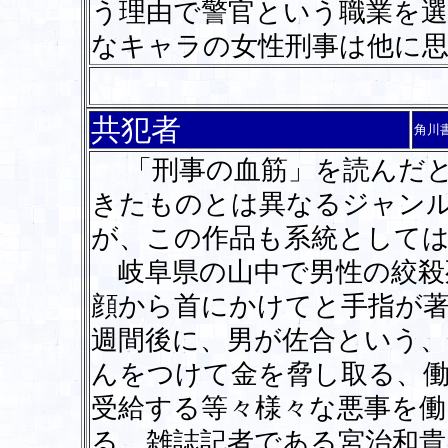
う理由で警官という職業を
なキャラの女性刑事は他に
共犯者
角川
「刑事の血筋」を読んだと
きたものとは異なるジャン
が、この作品も系統としては
岐阜県の山中で男性の絞殺
顔から首にかけてと手指が
週間後に、男が佐合という
んをつけて金を脅し取る、
受給する等々様々な悪事を
る。雑誌記者である宮治和貴