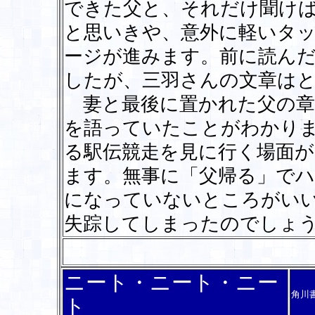
できた父と、それだけ聞け
と思いきや、意外に軽いタ
ージが進みます。前に読ん
したが、三羽さんの文章は
妻と最後に置かれた父の章
を語っていたことがわかり
る駅伝競走を見に行く場面が
ます。無事に「父帰る」で
になっていないところがい
失踪してしまったのでしょ
ニート・ニート・ニー
角川
ト