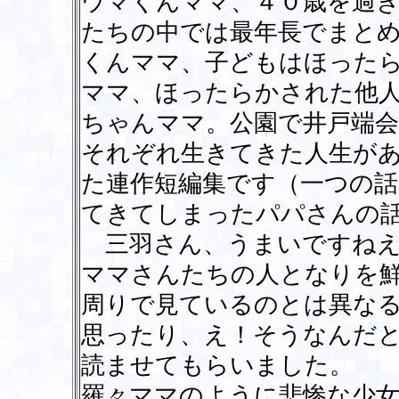
ウマくんママ、４０歳を過
たちの中では最年長でまと
くんママ、子どもはほった
ママ、ほったらかされた他
ちゃんママ。公園で井戸端
それぞれ生きてきた人生が
た連作短編集です（一つの
てきてしまったパパさんの
三羽さん、うまいですねえ
ママさんたちの人となりを
周りで見ているのとは異な
思ったり、え！そうなんだ
読ませてもらいました。
羅々ママのように悲惨な少