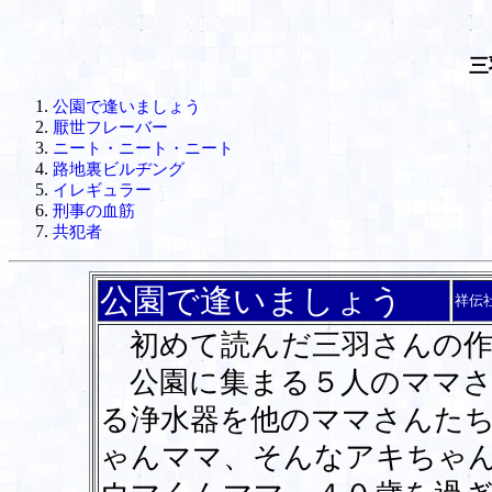
三
公園で逢いましょう
厭世フレーバー
ニート・ニート・ニート
路地裏ビルヂング
イレギュラー
刑事の血筋
共犯者
公園で逢いましょう
祥伝
初めて読んだ三羽さんの作
公園に集まる５人のママさ
る浄水器を他のママさんた
ゃんママ、そんなアキちゃ