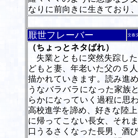
なりに前向きに生きており
厭世フレーバー
文春
（ちょっとネタばれ）
失業とともに突然失踪した
どもと妻、年老いた父の５
描かれていきます。読み進
うなバラバラになった家族
らかになっていく過程に思
高校進学を諦め、好きな陸上
に帰ってこない長女、それ
口うるさくなった長男、酒