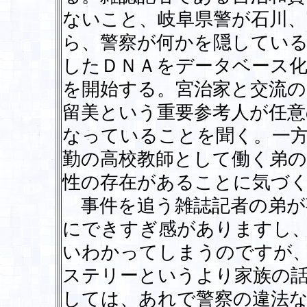
ないこと、岐阜県警が石川、
ら、警察が何かを隠してい
したＤＮＡをデータベース
を開始する。宮治家と交流の
留美という重要参考人が任意
なっていることを聞く。一方
勤の高校教師として働く弟の
性の存在があることに気づ
事件を追う雑誌記者の弟が
にできすぎ感がありますし
いわかってしまうのですが
ステリーというより家族の
しては、あれで警察の違法