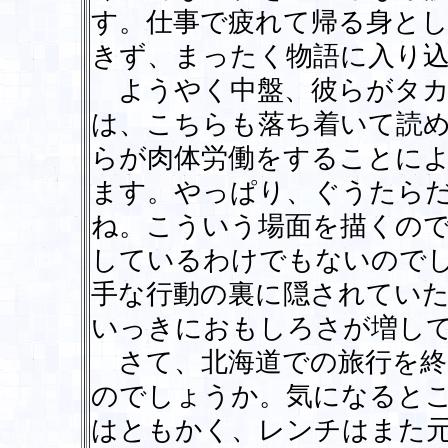
す。仕事で疲れて帰る身と
きず、まったく物語に入り
ようやく中盤、彼らがタカ
は、こちらも落ち着いて読
らが肉体労働をすることに
ます。やっぱり、ぐうたら
ね。こういう場面を描くの
しているわけでもないので
手な行動の裏に隠されてい
いっきにおもしろさが増し
さて、北海道での旅行を終
のでしょうか。気になると
はともかく、レンチはまた