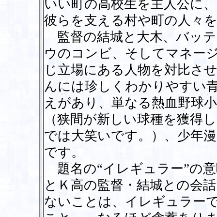
いい町の高校生を主人公に、
彼らを支える村や町の人々
監督の結城と大木、バッテ
ウのコンビ、そしてマネー
じ立場にある人物を対比さ
んには珍しくわかりやすい
えがあり、単なる熱血野球
（狭間が新しい球種を獲得し
では大笑いです。）、少年
です。
題名の“イレギュラー”の意
とＫ高の監督・結城との会
ないことは、イレギュラー