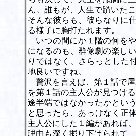
ん。誰もが、人生で躓いた
そんな彼らも、彼らなりに
る様子に胸打たれます。
いつの間にか１階の何をや
になるのも、群像劇の楽し
りではなく、さらっとした
地良いですね。
贅沢を言えば、第１話で屋
を第１話の主人公が見つけ
途半端ではなかったかとい
と思ったら、あっけなく正
主人公にした１編があれば
理由も深く掘り下げられて