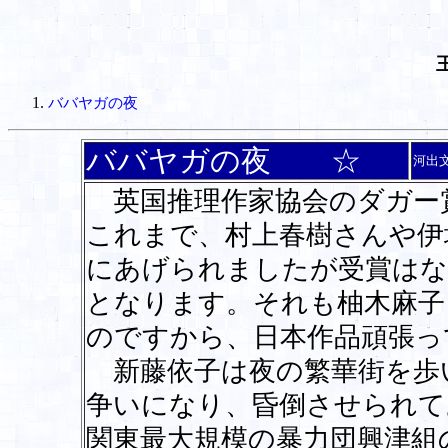
ババヤガの夜
ババヤガの夜 ☆
河出
英国推理作家協会のダガー
これまで、村上春樹さんや伊
にあげられましたが受賞はな
となります。それも柚木麻子さ
のですから、日本作品頑張っ
新藤依子は夜の繁華街を歩
争いになり、昏倒させられて
関東最大規模の暴力団興津組