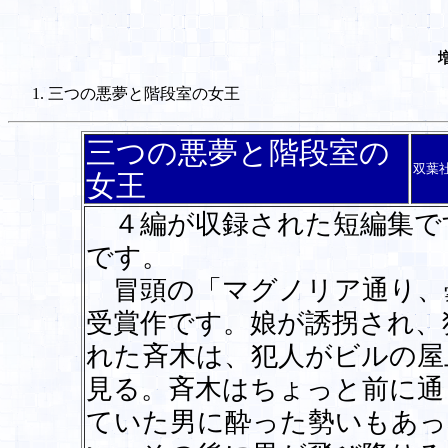
三つの悪夢と階段室の女王
三つの悪夢と階段室の
双葉
女王
４編が収録された短編集で
です。
冒頭の「マグノリア通り、
受賞作です。娘が誘拐され、
れた斉木は、犯人がビルの屋
見る。斉木はちょっと前に通
ていた男に酔った勢いもあっ